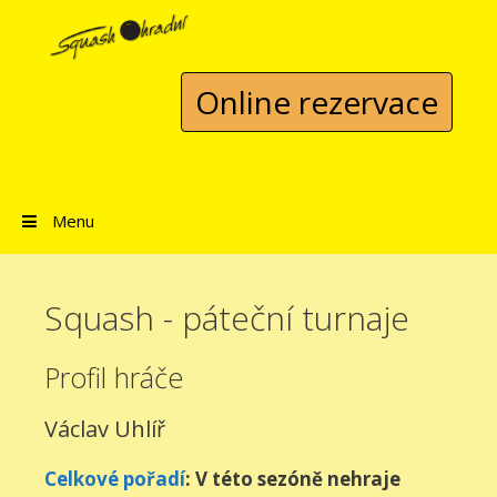
Přeskočit na obsah
Online rezervace
Menu
Squash - páteční turnaje
Profil hráče
Václav Uhlíř
Celkové pořadí
: V této sezóně nehraje