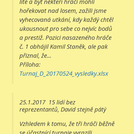
líté a byť někteří hráči mohli
hořekovat nad losem, zažili jsme
vyhecovaná utkání, kdy každý chtěl
ukousnout pro sebe co nejvíc bodů
a prestiž. Pozici nasazeného hráče
č. 1 obhájil Kamil Staněk, ale pak
přiznal, že...
Příloha:
Turnaj_D_20170524_vysledky.xlsx
25.1.2017
15 lidí bez
reprezentantů, David stejně pátý
Vzhledem k tomu, že tři hráči běžně
se účastnící turnaje vyrazili