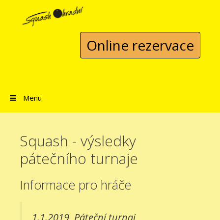
Přeskočit na obsah
Online rezervace
Menu
Squash - výsledky
pátečního turnaje
Informace pro hráče
1.1.2019
Páteční turnaj