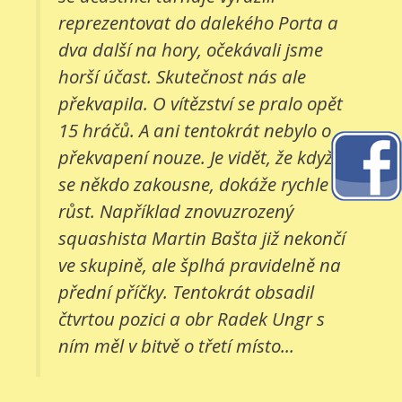
reprezentovat do dalekého Porta a
dva další na hory, očekávali jsme
horší účast. Skutečnost nás ale
překvapila. O vítězství se pralo opět
15 hráčů. A ani tentokrát nebylo o
překvapení nouze. Je vidět, že když
se někdo zakousne, dokáže rychle
růst. Například znovuzrozený
squashista Martin Bašta již nekončí
ve skupině, ale šplhá pravidelně na
přední příčky. Tentokrát obsadil
čtvrtou pozici a obr Radek Ungr s
ním měl v bitvě o třetí místo...