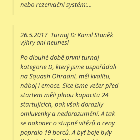
nebo rezervační systém:...
26.5.2017
Turnaj D: Kamil Staněk
výhry ani neunesl
Po dlouhé době první turnaj
kategorie D, který jsme uspořádali
na Squash Ohradní, měl kvalitu,
náboj i emoce. Sice jsme večer před
startem měli plnou kapacitu 24
startujících, pak však dorazily
omluvenky a nedorozumění. A tak
se nakonec o stupně vítězů a ceny
popralo 19 borců. A byť boje byly