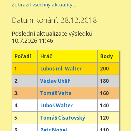
Zobrazit všechny aktuality...
Datum konání: 28.12.2018
Poslední aktualizace výsledků:
10.7.2026 11:46
Pořadí
Hráč
Body
1.
Luboš ml. Walter
200
2.
Václav Uhlíř
180
3.
Tomáš Valta
160
4.
Luboš Walter
140
5.
Tomáš Císařovský
120
6.
Petr Nohel
110