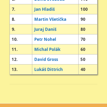
7.
Jan Hladiš
100
8.
Martin Všetička
90
9.
Juraj Daniš
80
10.
Petr Nohel
70
11.
Michal Polák
60
12.
David Gross
50
13.
Lukáš Dittrich
40