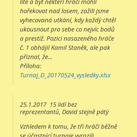
líté a byť někteří hráči mohli
hořekovat nad losem, zažili jsme
vyhecovaná utkání, kdy každý chtěl
ukousnout pro sebe co nejvíc bodů
a prestiž. Pozici nasazeného hráče
č. 1 obhájil Kamil Staněk, ale pak
přiznal, že...
Příloha:
Turnaj_D_20170524_vysledky.xlsx
25.1.2017
15 lidí bez
reprezentantů, David stejně pátý
Vzhledem k tomu, že tři hráči běžně
se účastnící turnaje vyrazili