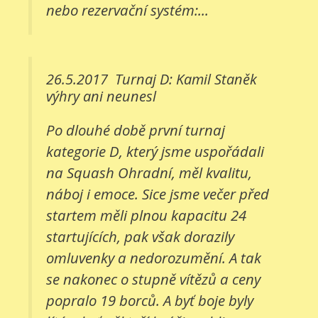
nebo rezervační systém:...
26.5.2017
Turnaj D: Kamil Staněk
výhry ani neunesl
Po dlouhé době první turnaj
kategorie D, který jsme uspořádali
na Squash Ohradní, měl kvalitu,
náboj i emoce. Sice jsme večer před
startem měli plnou kapacitu 24
startujících, pak však dorazily
omluvenky a nedorozumění. A tak
se nakonec o stupně vítězů a ceny
popralo 19 borců. A byť boje byly