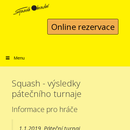
Přeskočit na obsah
Online rezervace
Menu
Squash - výsledky
pátečního turnaje
Informace pro hráče
1.1.2019
Páteční turnaj