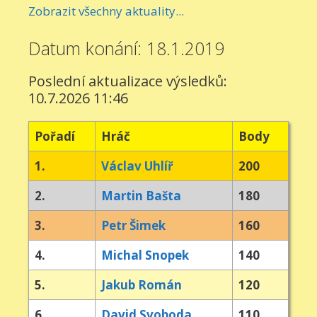
Zobrazit všechny aktuality...
Datum konání: 18.1.2019
Poslední aktualizace výsledků:
10.7.2026 11:46
Pořadí
Hráč
Body
1.
Václav Uhlíř
200
2.
Martin Bašta
180
3.
Petr Šimek
160
4.
Michal Snopek
140
5.
Jakub Román
120
6.
David Svoboda
110