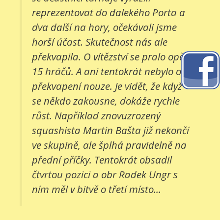
reprezentovat do dalekého Porta a
dva další na hory, očekávali jsme
horší účast. Skutečnost nás ale
překvapila. O vítězství se pralo opět
15 hráčů. A ani tentokrát nebylo o
překvapení nouze. Je vidět, že když
se někdo zakousne, dokáže rychle
růst. Například znovuzrozený
squashista Martin Bašta již nekončí
ve skupině, ale šplhá pravidelně na
přední příčky. Tentokrát obsadil
čtvrtou pozici a obr Radek Ungr s
ním měl v bitvě o třetí místo...