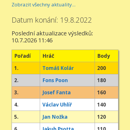
Zobrazit všechny aktuality...
Datum konání: 19.8.2022
Poslední aktualizace výsledků:
10.7.2026 11:46
Pořadí
Hráč
Body
1.
Tomáš Kolár
200
2.
Fons Poon
180
3.
Josef Fanta
160
4.
Václav Uhlíř
140
5.
Jan Nožka
120
6.
Jakub Psotta
110