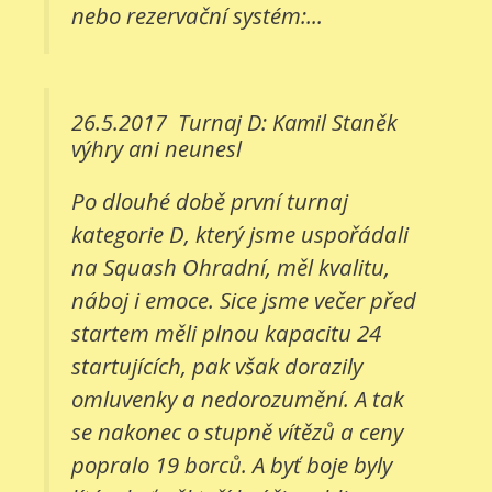
nebo rezervační systém:...
26.5.2017
Turnaj D: Kamil Staněk
výhry ani neunesl
Po dlouhé době první turnaj
kategorie D, který jsme uspořádali
na Squash Ohradní, měl kvalitu,
náboj i emoce. Sice jsme večer před
startem měli plnou kapacitu 24
startujících, pak však dorazily
omluvenky a nedorozumění. A tak
se nakonec o stupně vítězů a ceny
popralo 19 borců. A byť boje byly