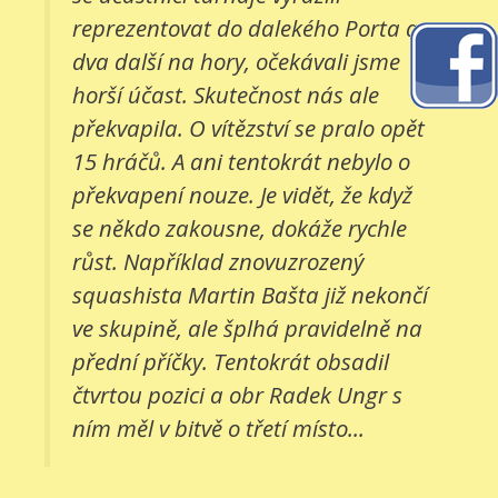
reprezentovat do dalekého Porta a
dva další na hory, očekávali jsme
horší účast. Skutečnost nás ale
překvapila. O vítězství se pralo opět
15 hráčů. A ani tentokrát nebylo o
překvapení nouze. Je vidět, že když
se někdo zakousne, dokáže rychle
růst. Například znovuzrozený
squashista Martin Bašta již nekončí
ve skupině, ale šplhá pravidelně na
přední příčky. Tentokrát obsadil
čtvrtou pozici a obr Radek Ungr s
ním měl v bitvě o třetí místo...