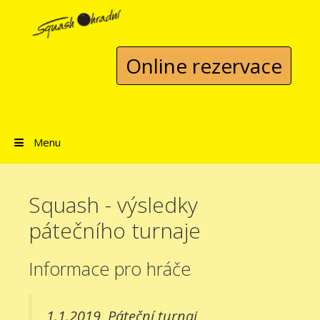
Přeskočit na obsah
Online rezervace
Menu
Squash - výsledky
pátečního turnaje
Informace pro hráče
1.1.2019
Páteční turnaj