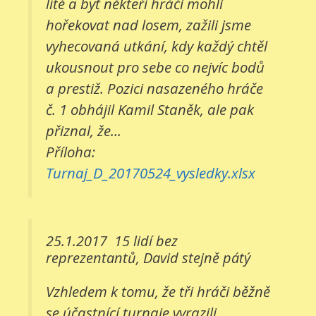
líté a byť někteří hráči mohli
hořekovat nad losem, zažili jsme
vyhecovaná utkání, kdy každý chtěl
ukousnout pro sebe co nejvíc bodů
a prestiž. Pozici nasazeného hráče
č. 1 obhájil Kamil Staněk, ale pak
přiznal, že...
Příloha:
Turnaj_D_20170524_vysledky.xlsx
25.1.2017
15 lidí bez
reprezentantů, David stejně pátý
Vzhledem k tomu, že tři hráči běžně
se účastnící turnaje vyrazili