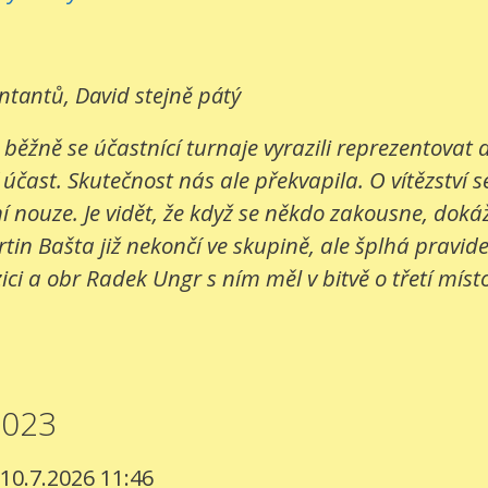
entantů, David stejně pátý
 běžně se účastnící turnaje vyrazili reprezentovat
 účast. Skutečnost nás ale překvapila. O vítězství s
 nouze. Je vidět, že když se někdo zakousne, dokáž
in Bašta již nekončí ve skupině, ale šplhá pravide
ci a obr Radek Ungr s ním měl v bitvě o třetí místo
2023
 10.7.2026 11:46