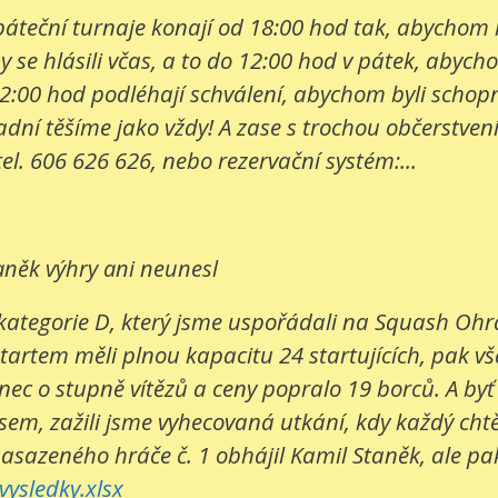
e páteční turnaje konají od 18:00 hod tak, abychom
 se hlásili včas, a to do 12:00 hod v pátek, abych
2:00 hod podléhají schválení, abychom byli schopni
í těšíme jako vždy! A zase s trochou občerstvení. 
tel. 606 626 626, nebo rezervační systém:...
aněk výhry ani neunesl
kategorie D, který jsme uspořádali na Squash Ohrad
startem měli plnou kapacitu 24 startujících, pak v
c o stupně vítězů a ceny popralo 19 borců. A byť bo
sem, zažili jsme vyhecovaná utkání, kdy každý cht
nasazeného hráče č. 1 obhájil Kamil Staněk, ale pak 
ysledky.xlsx