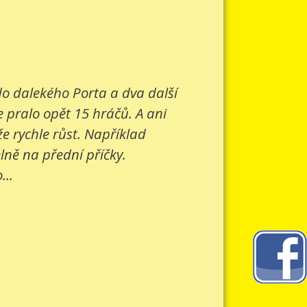
 do dalekého Porta a dva další
e pralo opět 15 hráčů. A ani
e rychle růst. Například
lně na přední příčky.
...