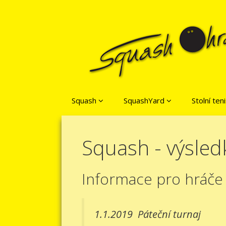
Přeskočit na obsah
Squash
SquashYard
Stolní ten
Squash - výsled
Informace pro hráče
1.1.2019
Páteční turnaj