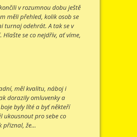
 končili v rozumnou dobu ještě
om měli přehled, kolik osob se
 turnaj odehrát. A tak se v
Hlašte se co nejdřív, ať víme,
ní, měl kvalitu, náboj i
šak dorazily omluvenky a
je byly líté a byť někteří
ěl ukousnout pro sebe co
přiznal, že...