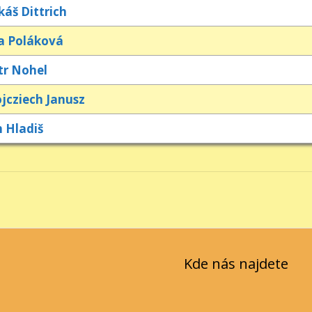
káš Dittrich
a Poláková
tr Nohel
jcziech Janusz
n Hladiš
Kde nás najdete