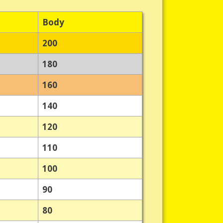
Body
200
180
160
140
120
110
100
90
80