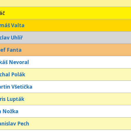
áč
máš Valta
clav Uhlíř
sef Fanta
káš Nevoral
chal Polák
rtin Všetička
ris Lupták
n Nožka
anislav Pech