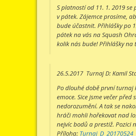
S platností od 11. 1. 2019 s
v pátek. Zájemce prosíme, aby
bude účastnit. Přihlášky po 1
pátek na vás na Squash Ohradn
kolik nás bude! Přihlášky na 
26.5.2017
Turnaj D: Kamil St
Po dlouhé době první turnaj 
emoce. Sice jsme večer před 
nedorozumění. A tak se nakone
hráči mohli hořekovat nad lo
nejvíc bodů a prestiž. Pozici 
Příloha:
Turnaj_D_20170524_v