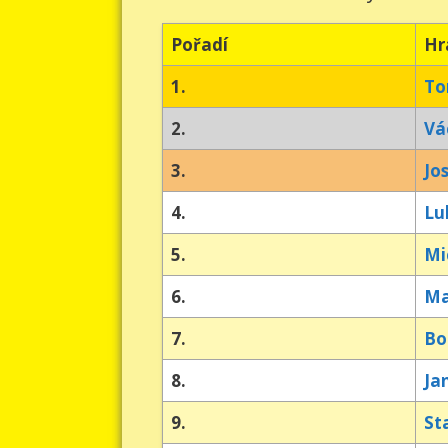
Pořadí
Hr
1.
To
2.
Vá
3.
Jo
4.
Lu
5.
Mi
6.
Ma
7.
Bo
8.
Ja
9.
St