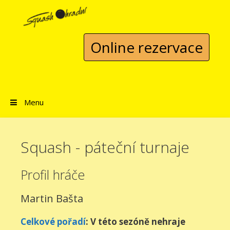
Přeskočit na obsah
Online rezervace
Menu
Squash - páteční turnaje
Profil hráče
Martin Bašta
Celkové pořadí
: V této sezóně nehraje