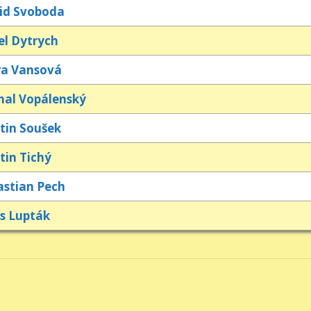
id Svoboda
el Dytrych
ra Vansová
hal Vopálenský
tin Soušek
tin Tichý
astian Pech
is Lupták