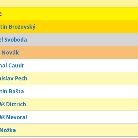
č
tin Brožovský
el Svoboda
š Novák
hal Caudr
nislav Pech
tin Bašta
š Dittrich
áš Nevoral
 Nožka