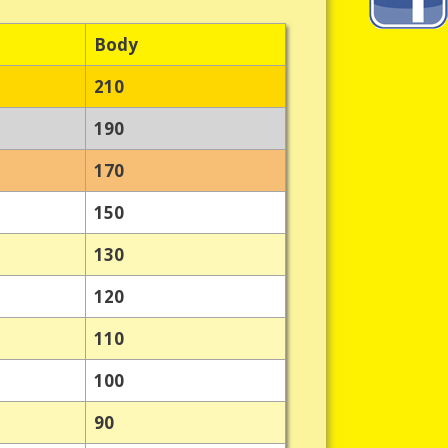
Body
210
190
170
150
130
120
110
100
90