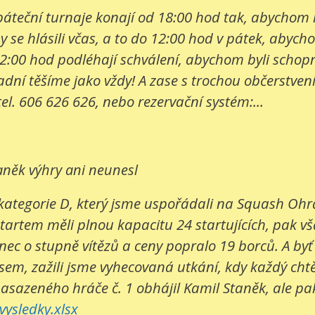
e páteční turnaje konají od 18:00 hod tak, abychom
 se hlásili včas, a to do 12:00 hod v pátek, abych
2:00 hod podléhají schválení, abychom byli schopni
í těšíme jako vždy! A zase s trochou občerstvení. 
tel. 606 626 626, nebo rezervační systém:...
aněk výhry ani neunesl
kategorie D, který jsme uspořádali na Squash Ohrad
startem měli plnou kapacitu 24 startujících, pak v
c o stupně vítězů a ceny popralo 19 borců. A byť bo
sem, zažili jsme vyhecovaná utkání, kdy každý cht
nasazeného hráče č. 1 obhájil Kamil Staněk, ale pak 
ysledky.xlsx