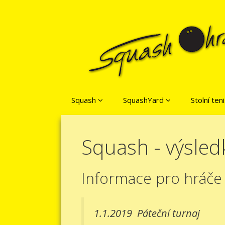
Přeskočit na obsah
Squash
SquashYard
Stolní ten
Squash - výsled
Informace pro hráče
1.1.2019
Páteční turnaj