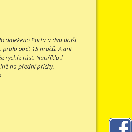
 do dalekého Porta a dva další
e pralo opět 15 hráčů. A ani
e rychle růst. Například
lně na přední příčky.
...