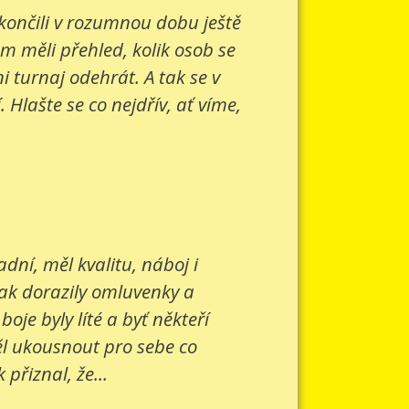
 končili v rozumnou dobu ještě
om měli přehled, kolik osob se
 turnaj odehrát. A tak se v
Hlašte se co nejdřív, ať víme,
ní, měl kvalitu, náboj i
šak dorazily omluvenky a
je byly líté a byť někteří
ěl ukousnout pro sebe co
přiznal, že...