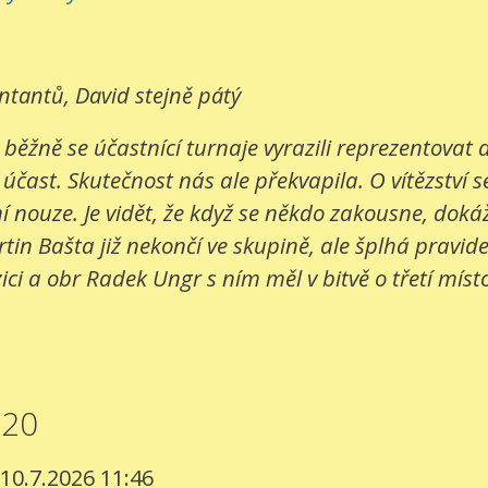
entantů, David stejně pátý
 běžně se účastnící turnaje vyrazili reprezentovat
 účast. Skutečnost nás ale překvapila. O vítězství s
 nouze. Je vidět, že když se někdo zakousne, dokáž
in Bašta již nekončí ve skupině, ale šplhá pravide
ci a obr Radek Ungr s ním měl v bitvě o třetí místo
020
 10.7.2026 11:46