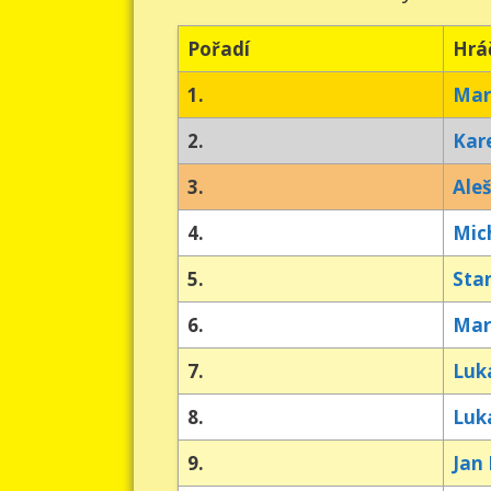
Pořadí
Hrá
1.
Mar
2.
Kar
3.
Ale
4.
Mic
5.
Sta
6.
Mar
7.
Luká
8.
Luk
9.
Jan