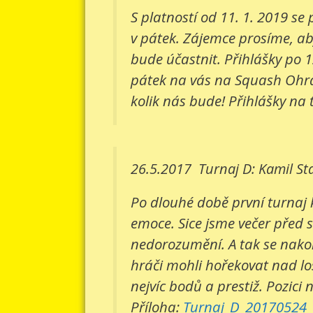
S platností od 11. 1. 2019 s
v pátek. Zájemce prosíme, aby
bude účastnit. Přihlášky po 1
pátek na vás na Squash Ohradn
kolik nás bude! Přihlášky na 
26.5.2017
Turnaj D: Kamil St
Po dlouhé době první turnaj 
emoce. Sice jsme večer před 
nedorozumění. A tak se nakone
hráči mohli hořekovat nad lo
nejvíc bodů a prestiž. Pozici 
Příloha:
Turnaj_D_20170524_v