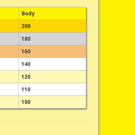
Body
200
180
160
140
120
110
100