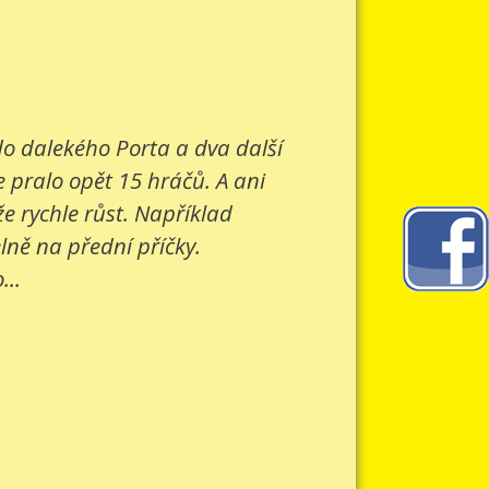
 do dalekého Porta a dva další
e pralo opět 15 hráčů. A ani
e rychle růst. Například
lně na přední příčky.
...