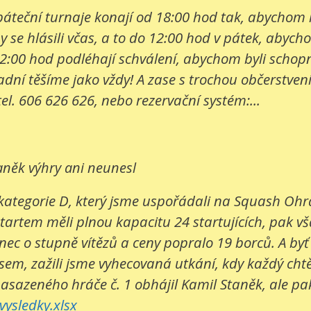
e páteční turnaje konají od 18:00 hod tak, abychom
 se hlásili včas, a to do 12:00 hod v pátek, abych
2:00 hod podléhají schválení, abychom byli schopni
í těšíme jako vždy! A zase s trochou občerstvení. 
tel. 606 626 626, nebo rezervační systém:...
aněk výhry ani neunesl
kategorie D, který jsme uspořádali na Squash Ohrad
startem měli plnou kapacitu 24 startujících, pak v
c o stupně vítězů a ceny popralo 19 borců. A byť bo
sem, zažili jsme vyhecovaná utkání, kdy každý cht
nasazeného hráče č. 1 obhájil Kamil Staněk, ale pak 
ysledky.xlsx