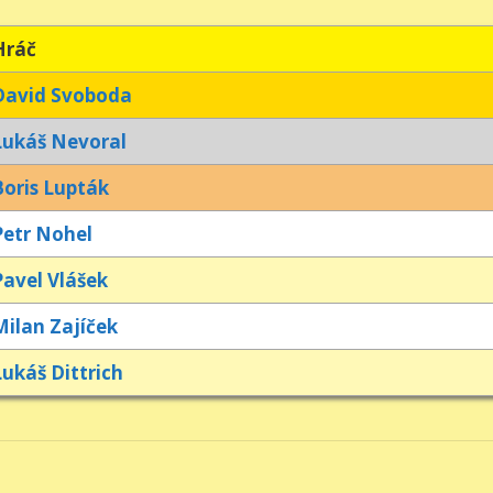
Hráč
David Svoboda
Lukáš Nevoral
Boris Lupták
Petr Nohel
Pavel Vlášek
Milan Zajíček
Lukáš Dittrich