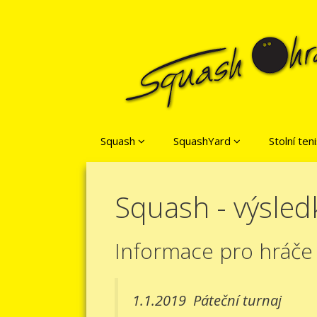
Přeskočit na obsah
Squash
SquashYard
Stolní ten
Squash - výsled
Informace pro hráče
1.1.2019
Páteční turnaj