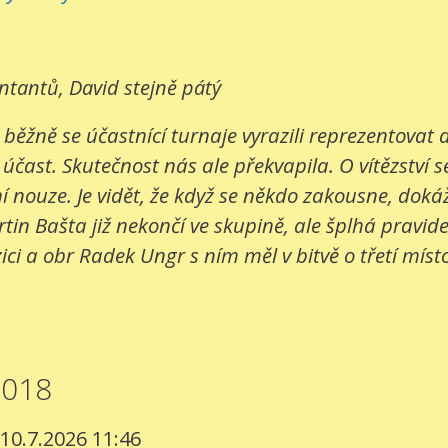
entantů, David stejně pátý
 běžně se účastnící turnaje vyrazili reprezentovat
 účast. Skutečnost nás ale překvapila. O vítězství s
 nouze. Je vidět, že když se někdo zakousne, dokáž
in Bašta již nekončí ve skupině, ale šplhá pravide
ci a obr Radek Ungr s ním měl v bitvě o třetí místo
2018
 10.7.2026 11:46