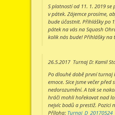
S platností od 11. 1. 2019 s
v pátek. Zájemce prosíme, aby
bude účastnit. Přihlášky po 1
pátek na vás na Squash Ohradn
kolik nás bude! Přihlášky na 
26.5.2017
Turnaj D: Kamil St
Po dlouhé době první turnaj 
emoce. Sice jsme večer před 
nedorozumění. A tak se nakone
hráči mohli hořekovat nad lo
nejvíc bodů a prestiž. Pozici 
Příloha:
Turnaj_D_20170524_v