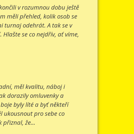
 končili v rozumnou dobu ještě
om měli přehled, kolik osob se
 turnaj odehrát. A tak se v
Hlašte se co nejdřív, ať víme,
ní, měl kvalitu, náboj i
šak dorazily omluvenky a
je byly líté a byť někteří
ěl ukousnout pro sebe co
přiznal, že...