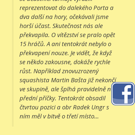
reprezentovat do dalekého Porta a
dva další na hory, očekávali jsme
horší účast. Skutečnost nás ale
překvapila. O vítězství se pralo opět
15 hráčů. A ani tentokrát nebylo o
překvapení nouze. Je vidět, že když
se někdo zakousne, dokáže rychle
růst. Například znovuzrozený
squashista Martin Bašta již nekončí
ve skupině, ale šplhá pravidelně na
přední příčky. Tentokrát obsadil
čtvrtou pozici a obr Radek Ungr s
ním měl v bitvě o třetí místo...