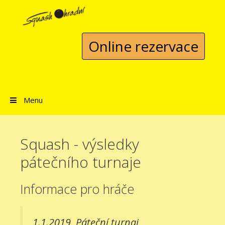
Přeskočit na obsah
Online rezervace
Menu
Squash - výsledky
pátečního turnaje
Informace pro hráče
1.1.2019
Páteční turnaj