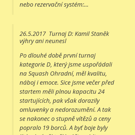
nebo rezervační systém:...
26.5.2017
Turnaj D: Kamil Staněk
výhry ani neunesl
Po dlouhé době první turnaj
kategorie D, který jsme uspořádali
na Squash Ohradní, měl kvalitu,
náboj i emoce. Sice jsme večer před
startem měli plnou kapacitu 24
startujících, pak však dorazily
omluvenky a nedorozumění. A tak
se nakonec o stupně vítězů a ceny
popralo 19 borců. A byť boje byly