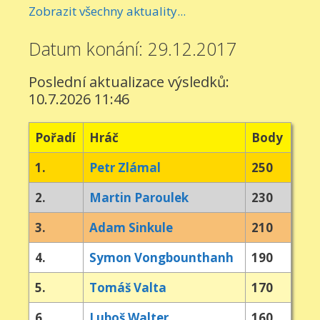
Zobrazit všechny aktuality...
Datum konání: 29.12.2017
Poslední aktualizace výsledků:
10.7.2026 11:46
Pořadí
Hráč
Body
1.
Petr Zlámal
250
2.
Martin Paroulek
230
3.
Adam Sinkule
210
4.
Symon Vongbounthanh
190
5.
Tomáš Valta
170
6.
Luboš Walter
160