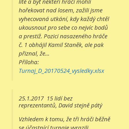
líté a byť někteří hráči mohli
hořekovat nad losem, zažili jsme
vyhecovaná utkání, kdy každý chtěl
ukousnout pro sebe co nejvíc bodů
a prestiž. Pozici nasazeného hráče
č. 1 obhájil Kamil Staněk, ale pak
přiznal, že...
Příloha:
Turnaj_D_20170524_vysledky.xlsx
25.1.2017
15 lidí bez
reprezentantů, David stejně pátý
Vzhledem k tomu, že tři hráči běžně
se účastnící turnaje vyrazili