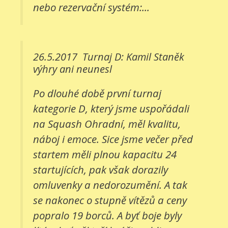
nebo rezervační systém:...
26.5.2017
Turnaj D: Kamil Staněk
výhry ani neunesl
Po dlouhé době první turnaj
kategorie D, který jsme uspořádali
na Squash Ohradní, měl kvalitu,
náboj i emoce. Sice jsme večer před
startem měli plnou kapacitu 24
startujících, pak však dorazily
omluvenky a nedorozumění. A tak
se nakonec o stupně vítězů a ceny
popralo 19 borců. A byť boje byly