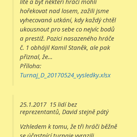
líté a byť někteří hráči mohli
hořekovat nad losem, zažili jsme
vyhecovaná utkání, kdy každý chtěl
ukousnout pro sebe co nejvíc bodů
a prestiž. Pozici nasazeného hráče
č. 1 obhájil Kamil Staněk, ale pak
přiznal, že...
Příloha:
Turnaj_D_20170524_vysledky.xlsx
25.1.2017
15 lidí bez
reprezentantů, David stejně pátý
Vzhledem k tomu, že tři hráči běžně
se účastnící turnaje vyrazili