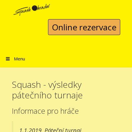
Přeskočit na obsah
Online rezervace
Menu
Squash - výsledky
pátečního turnaje
Informace pro hráče
1.1.2019
Páteční turnaj