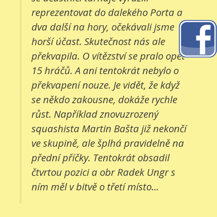
reprezentovat do dalekého Porta a
dva další na hory, očekávali jsme
horší účast. Skutečnost nás ale
překvapila. O vítězství se pralo opět
15 hráčů. A ani tentokrát nebylo o
překvapení nouze. Je vidět, že když
se někdo zakousne, dokáže rychle
růst. Například znovuzrozený
squashista Martin Bašta již nekončí
ve skupině, ale šplhá pravidelně na
přední příčky. Tentokrát obsadil
čtvrtou pozici a obr Radek Ungr s
ním měl v bitvě o třetí místo...