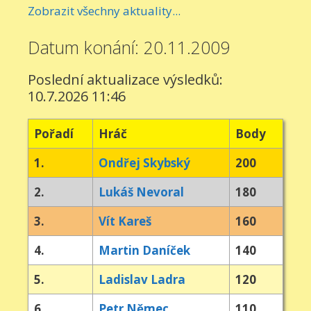
Zobrazit všechny aktuality...
Datum konání: 20.11.2009
Poslední aktualizace výsledků:
10.7.2026 11:46
Pořadí
Hráč
Body
1.
Ondřej Skybský
200
2.
Lukáš Nevoral
180
3.
Vít Kareš
160
4.
Martin Daníček
140
5.
Ladislav Ladra
120
6.
Petr Němec
110