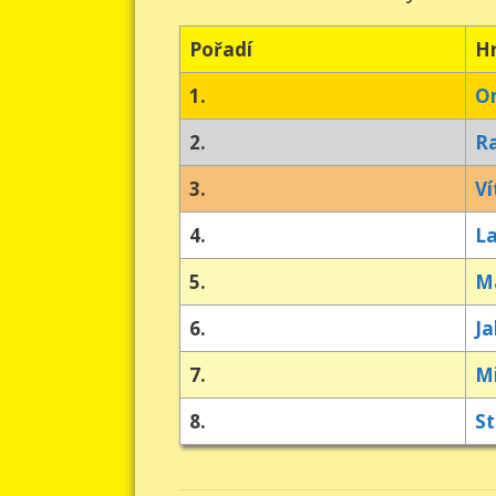
Pořadí
H
1.
On
2.
R
3.
Ví
4.
La
5.
Ma
6.
Ja
7.
Mi
8.
St