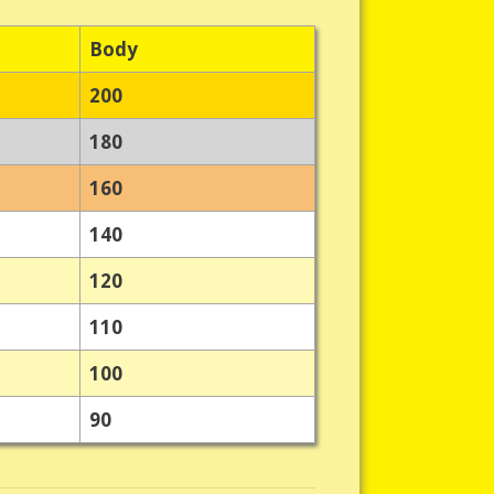
Body
200
180
160
140
120
110
100
90