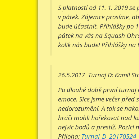
S platností od 11. 1. 2019 s
v pátek. Zájemce prosíme, aby
bude účastnit. Přihlášky po 1
pátek na vás na Squash Ohradn
kolik nás bude! Přihlášky na 
26.5.2017
Turnaj D: Kamil St
Po dlouhé době první turnaj 
emoce. Sice jsme večer před 
nedorozumění. A tak se nakone
hráči mohli hořekovat nad lo
nejvíc bodů a prestiž. Pozici 
Příloha:
Turnaj_D_20170524_v