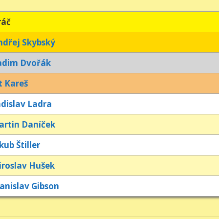
ráč
dřej Skybský
adim Dvořák
t Kareš
dislav Ladra
rtin Daníček
kub Štiller
roslav Hušek
anislav Gibson