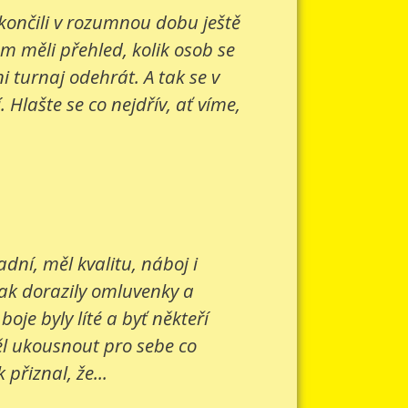
 končili v rozumnou dobu ještě
om měli přehled, kolik osob se
 turnaj odehrát. A tak se v
Hlašte se co nejdřív, ať víme,
ní, měl kvalitu, náboj i
šak dorazily omluvenky a
je byly líté a byť někteří
ěl ukousnout pro sebe co
přiznal, že...