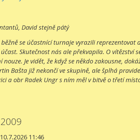
entantů, David stejně pátý
 běžně se účastnící turnaje vyrazili reprezentovat
 účast. Skutečnost nás ale překvapila. O vítězství s
 nouze. Je vidět, že když se někdo zakousne, dokáž
in Bašta již nekončí ve skupině, ale šplhá pravide
ci a obr Radek Ungr s ním měl v bitvě o třetí místo
.2009
 10.7.2026 11:46