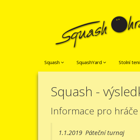
Přeskočit na obsah
Squash
SquashYard
Stolní ten
Squash - výsled
Informace pro hráče
1.1.2019
Páteční turnaj