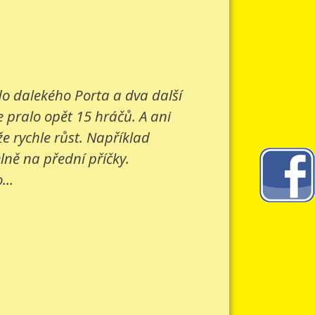
 do dalekého Porta a dva další
e pralo opět 15 hráčů. A ani
e rychle růst. Například
lně na přední příčky.
...