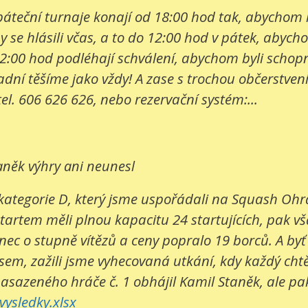
e páteční turnaje konají od 18:00 hod tak, abychom
 se hlásili včas, a to do 12:00 hod v pátek, abych
2:00 hod podléhají schválení, abychom byli schopni
í těšíme jako vždy! A zase s trochou občerstvení. 
tel. 606 626 626, nebo rezervační systém:...
aněk výhry ani neunesl
kategorie D, který jsme uspořádali na Squash Ohrad
startem měli plnou kapacitu 24 startujících, pak v
c o stupně vítězů a ceny popralo 19 borců. A byť bo
sem, zažili jsme vyhecovaná utkání, kdy každý cht
nasazeného hráče č. 1 obhájil Kamil Staněk, ale pak 
ysledky.xlsx