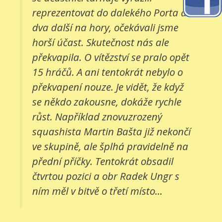
reprezentovat do dalekého Porta a
dva další na hory, očekávali jsme
horší účast. Skutečnost nás ale
překvapila. O vítězství se pralo opět
15 hráčů. A ani tentokrát nebylo o
překvapení nouze. Je vidět, že když
se někdo zakousne, dokáže rychle
růst. Například znovuzrozený
squashista Martin Bašta již nekončí
ve skupině, ale šplhá pravidelně na
přední příčky. Tentokrát obsadil
čtvrtou pozici a obr Radek Ungr s
ním měl v bitvě o třetí místo...