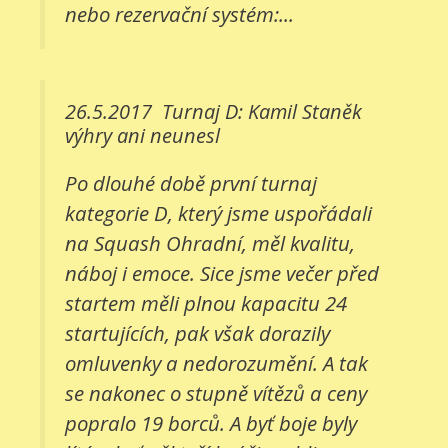
nebo rezervační systém:...
26.5.2017
Turnaj D: Kamil Staněk
výhry ani neunesl
Po dlouhé době první turnaj
kategorie D, který jsme uspořádali
na Squash Ohradní, měl kvalitu,
náboj i emoce. Sice jsme večer před
startem měli plnou kapacitu 24
startujících, pak však dorazily
omluvenky a nedorozumění. A tak
se nakonec o stupně vítězů a ceny
popralo 19 borců. A byť boje byly