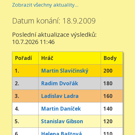
Zobrazit všechny aktuality...
Datum konání: 18.9.2009
Poslední aktualizace výsledků:
10.7.2026 11:46
Pořadí
Hráč
Body
1.
Martin Slavičinský
200
2.
Radim Dvořák
180
3.
Ladislav Ladra
160
4.
Martin Daníček
140
5.
Stanislav Gibson
120
6.
Helena Baštová
110