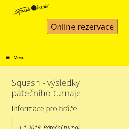
Přeskočit na obsah
Online rezervace
Menu
Squash - výsledky
pátečního turnaje
Informace pro hráče
1.1.2019
Páteční turnaj