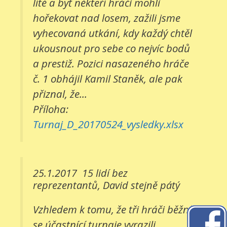
líté a byť někteří hráči mohli
hořekovat nad losem, zažili jsme
vyhecovaná utkání, kdy každý chtěl
ukousnout pro sebe co nejvíc bodů
a prestiž. Pozici nasazeného hráče
č. 1 obhájil Kamil Staněk, ale pak
přiznal, že...
Příloha:
Turnaj_D_20170524_vysledky.xlsx
25.1.2017
15 lidí bez
reprezentantů, David stejně pátý
Vzhledem k tomu, že tři hráči běžně
se účastnící turnaje vyrazili