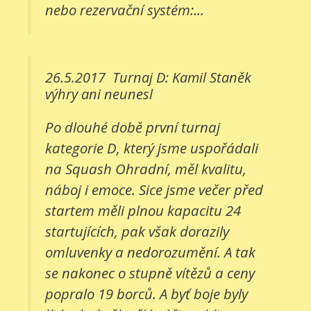
nebo rezervační systém:...
26.5.2017
Turnaj D: Kamil Staněk
výhry ani neunesl
Po dlouhé době první turnaj
kategorie D, který jsme uspořádali
na Squash Ohradní, měl kvalitu,
náboj i emoce. Sice jsme večer před
startem měli plnou kapacitu 24
startujících, pak však dorazily
omluvenky a nedorozumění. A tak
se nakonec o stupně vítězů a ceny
popralo 19 borců. A byť boje byly