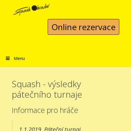
Přeskočit na obsah
Online rezervace
Menu
Squash - výsledky
pátečního turnaje
Informace pro hráče
1.1.2019
Páteční turnaj