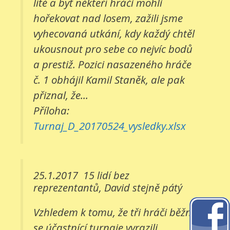
líté a byť někteří hráči mohli
hořekovat nad losem, zažili jsme
vyhecovaná utkání, kdy každý chtěl
ukousnout pro sebe co nejvíc bodů
a prestiž. Pozici nasazeného hráče
č. 1 obhájil Kamil Staněk, ale pak
přiznal, že...
Příloha:
Turnaj_D_20170524_vysledky.xlsx
25.1.2017
15 lidí bez
reprezentantů, David stejně pátý
Vzhledem k tomu, že tři hráči běžně
se účastnící turnaje vyrazili