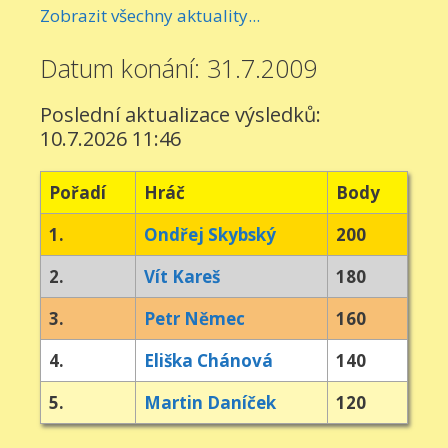
Zobrazit všechny aktuality...
Datum konání: 31.7.2009
Poslední aktualizace výsledků:
10.7.2026 11:46
Pořadí
Hráč
Body
1.
Ondřej Skybský
200
2.
Vít Kareš
180
3.
Petr Němec
160
4.
Eliška Chánová
140
5.
Martin Daníček
120