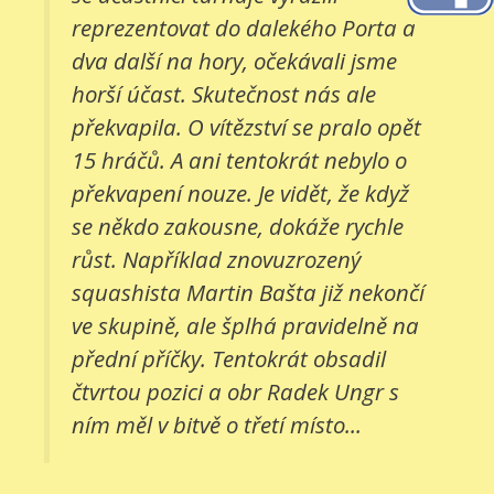
reprezentovat do dalekého Porta a
dva další na hory, očekávali jsme
horší účast. Skutečnost nás ale
překvapila. O vítězství se pralo opět
15 hráčů. A ani tentokrát nebylo o
překvapení nouze. Je vidět, že když
se někdo zakousne, dokáže rychle
růst. Například znovuzrozený
squashista Martin Bašta již nekončí
ve skupině, ale šplhá pravidelně na
přední příčky. Tentokrát obsadil
čtvrtou pozici a obr Radek Ungr s
ním měl v bitvě o třetí místo...