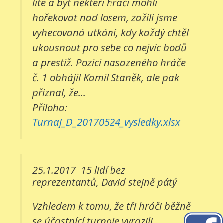
líté a byť někteří hráči mohli
hořekovat nad losem, zažili jsme
vyhecovaná utkání, kdy každý chtěl
ukousnout pro sebe co nejvíc bodů
a prestiž. Pozici nasazeného hráče
č. 1 obhájil Kamil Staněk, ale pak
přiznal, že...
Příloha:
Turnaj_D_20170524_vysledky.xlsx
25.1.2017
15 lidí bez
reprezentantů, David stejně pátý
Vzhledem k tomu, že tři hráči běžně
se účastnící turnaje vyrazili