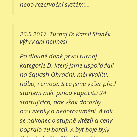
nebo rezervační systém:...
26.5.2017
Turnaj D: Kamil Staněk
výhry ani neunesl
Po dlouhé době první turnaj
kategorie D, který jsme uspořádali
na Squash Ohradní, měl kvalitu,
náboj i emoce. Sice jsme večer před
startem měli plnou kapacitu 24
startujících, pak však dorazily
omluvenky a nedorozumění. A tak
se nakonec o stupně vítězů a ceny
popralo 19 borců. A byť boje byly