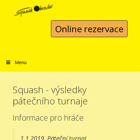
Přeskočit na obsah
Online rezervace
Menu
Squash - výsledky
pátečního turnaje
Informace pro hráče
1.1.2019
Páteční turnaj