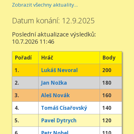
Zobrazit všechny aktuality...
Datum konání: 12.9.2025
Poslední aktualizace výsledků:
10.7.2026 11:46
Pořadí
Hráč
Body
1.
Lukáš Nevoral
200
2.
Jan Nožka
180
3.
Aleš Novák
160
4.
Tomáš Císařovský
140
5.
Pavel Dytrych
120
6.
Petr Nohel
110