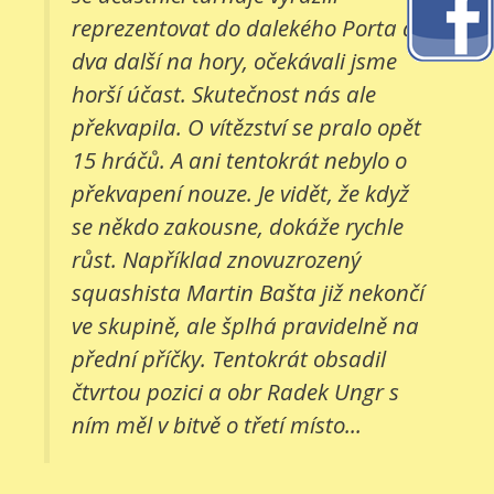
reprezentovat do dalekého Porta a
dva další na hory, očekávali jsme
horší účast. Skutečnost nás ale
překvapila. O vítězství se pralo opět
15 hráčů. A ani tentokrát nebylo o
překvapení nouze. Je vidět, že když
se někdo zakousne, dokáže rychle
růst. Například znovuzrozený
squashista Martin Bašta již nekončí
ve skupině, ale šplhá pravidelně na
přední příčky. Tentokrát obsadil
čtvrtou pozici a obr Radek Ungr s
ním měl v bitvě o třetí místo...