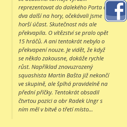
reprezentovat do dalekého Porta a
dva další na hory, očekávali jsme
horší účast. Skutečnost nás ale
překvapila. O vítězství se pralo opět
15 hráčů. A ani tentokrát nebylo o
překvapení nouze. Je vidět, že když
se někdo zakousne, dokáže rychle
růst. Například znovuzrozený
squashista Martin Bašta již nekončí
ve skupině, ale šplhá pravidelně na
přední příčky. Tentokrát obsadil
čtvrtou pozici a obr Radek Ungr s
ním měl v bitvě o třetí místo...