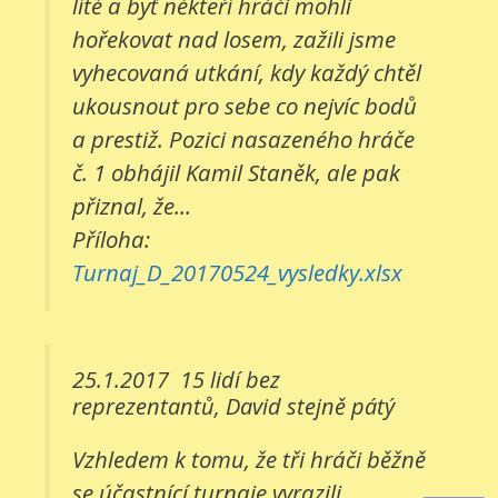
líté a byť někteří hráči mohli
hořekovat nad losem, zažili jsme
vyhecovaná utkání, kdy každý chtěl
ukousnout pro sebe co nejvíc bodů
a prestiž. Pozici nasazeného hráče
č. 1 obhájil Kamil Staněk, ale pak
přiznal, že...
Příloha:
Turnaj_D_20170524_vysledky.xlsx
25.1.2017
15 lidí bez
reprezentantů, David stejně pátý
Vzhledem k tomu, že tři hráči běžně
se účastnící turnaje vyrazili