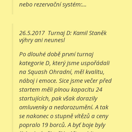
nebo rezervační systém:...
26.5.2017
Turnaj D: Kamil Staněk
výhry ani neunesl
Po dlouhé době první turnaj
kategorie D, který jsme uspořádali
na Squash Ohradní, měl kvalitu,
náboj i emoce. Sice jsme večer před
startem měli plnou kapacitu 24
startujících, pak však dorazily
omluvenky a nedorozumění. A tak
se nakonec o stupně vítězů a ceny
popralo 19 borců. A byť boje byly