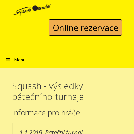
Přeskočit na obsah
Online rezervace
Menu
Squash - výsledky
pátečního turnaje
Informace pro hráče
1.1.2019
Páteční turnaj