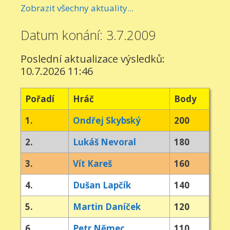
Zobrazit všechny aktuality...
Datum konání: 3.7.2009
Poslední aktualizace výsledků:
10.7.2026 11:46
Pořadí
Hráč
Body
1.
Ondřej Skybský
200
2.
Lukáš Nevoral
180
3.
Vít Kareš
160
4.
Dušan Lapčík
140
5.
Martin Daníček
120
6.
Petr Němec
110