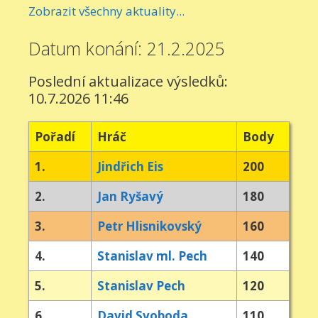
Zobrazit všechny aktuality...
Datum konání: 21.2.2025
Poslední aktualizace výsledků:
10.7.2026 11:46
Pořadí
Hráč
Body
1.
Jindřich Eis
200
2.
Jan Ryšavý
180
3.
Petr Hlisnikovský
160
4.
Stanislav ml. Pech
140
5.
Stanislav Pech
120
6.
David Svoboda
110