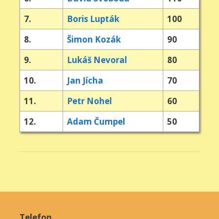
7.
Boris Lupták
100
8.
Šimon Kozák
90
9.
Lukáš Nevoral
80
10.
Jan Jícha
70
11.
Petr Nohel
60
12.
Adam Čumpel
50
Telefon