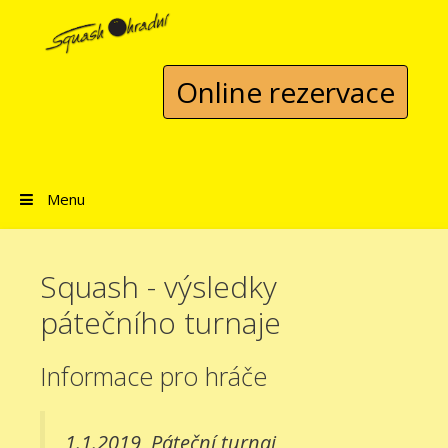
Přeskočit na obsah
Online rezervace
Menu
Squash - výsledky
pátečního turnaje
Informace pro hráče
1.1.2019
Páteční turnaj