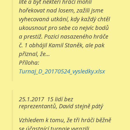
líté a byť někteří hráči mohli
hořekovat nad losem, zažili jsme
vyhecovaná utkání, kdy každý chtěl
ukousnout pro sebe co nejvíc bodů
a prestiž. Pozici nasazeného hráče
č. 1 obhájil Kamil Staněk, ale pak
přiznal, že...
Příloha:
Turnaj_D_20170524_vysledky.xlsx
25.1.2017
15 lidí bez
reprezentantů, David stejně pátý
Vzhledem k tomu, že tři hráči běžně
se účastnící turnaje vyrazili