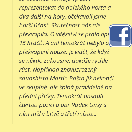
reprezentovat do dalekého Porta a
dva další na hory, očekávali jsme
horší účast. Skutečnost nás ale
překvapila. O vítězství se pralo opět
15 hráčů. A ani tentokrát nebylo o
překvapení nouze. Je vidět, že když
se někdo zakousne, dokáže rychle
růst. Například znovuzrozený
squashista Martin Bašta již nekončí
ve skupině, ale šplhá pravidelně na
přední příčky. Tentokrát obsadil
čtvrtou pozici a obr Radek Ungr s
ním měl v bitvě o třetí místo...