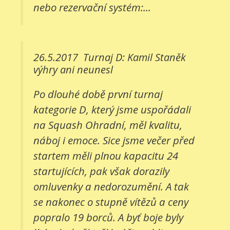
nebo rezervační systém:...
26.5.2017
Turnaj D: Kamil Staněk
výhry ani neunesl
Po dlouhé době první turnaj
kategorie D, který jsme uspořádali
na Squash Ohradní, měl kvalitu,
náboj i emoce. Sice jsme večer před
startem měli plnou kapacitu 24
startujících, pak však dorazily
omluvenky a nedorozumění. A tak
se nakonec o stupně vítězů a ceny
popralo 19 borců. A byť boje byly