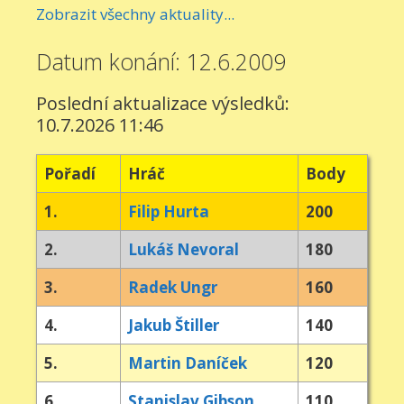
Zobrazit všechny aktuality...
Datum konání: 12.6.2009
Poslední aktualizace výsledků:
10.7.2026 11:46
Pořadí
Hráč
Body
1.
Filip Hurta
200
2.
Lukáš Nevoral
180
3.
Radek Ungr
160
4.
Jakub Štiller
140
5.
Martin Daníček
120
6.
Stanislav Gibson
110