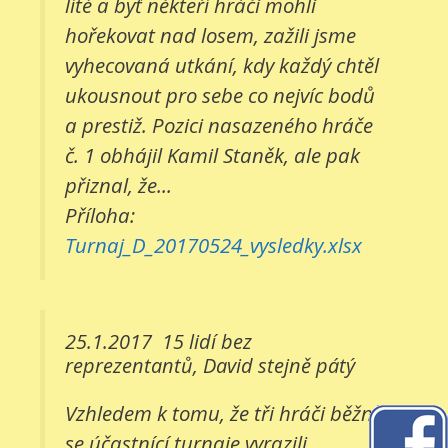
líté a byť někteří hráči mohli
hořekovat nad losem, zažili jsme
vyhecovaná utkání, kdy každý chtěl
ukousnout pro sebe co nejvíc bodů
a prestiž. Pozici nasazeného hráče
č. 1 obhájil Kamil Staněk, ale pak
přiznal, že...
Příloha:
Turnaj_D_20170524_vysledky.xlsx
25.1.2017
15 lidí bez
reprezentantů, David stejně pátý
Vzhledem k tomu, že tři hráči běžně
se účastnící turnaje vyrazili