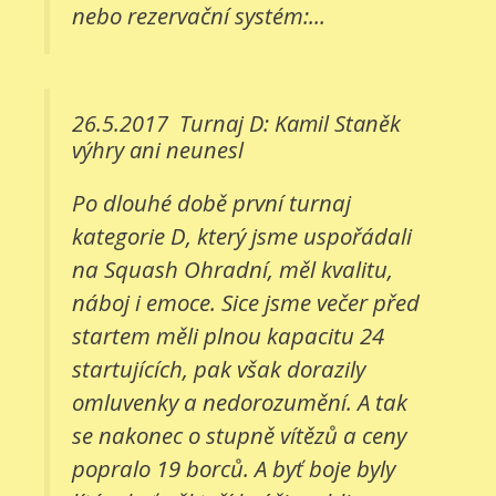
nebo rezervační systém:...
26.5.2017
Turnaj D: Kamil Staněk
výhry ani neunesl
Po dlouhé době první turnaj
kategorie D, který jsme uspořádali
na Squash Ohradní, měl kvalitu,
náboj i emoce. Sice jsme večer před
startem měli plnou kapacitu 24
startujících, pak však dorazily
omluvenky a nedorozumění. A tak
se nakonec o stupně vítězů a ceny
popralo 19 borců. A byť boje byly