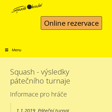
Přeskočit na obsah
Online rezervace
Menu
Squash - výsledky
pátečního turnaje
Informace pro hráče
1.1.2019
Páteční turnaj