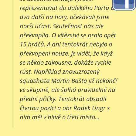
reprezentovat do dalekého Porta a
dva další na hory, očekávali jsme
horší účast. Skutečnost nás ale
překvapila. O vítězství se pralo opět
15 hráčů. A ani tentokrát nebylo o
překvapení nouze. Je vidět, že když
se někdo zakousne, dokáže rychle
růst. Například znovuzrozený
squashista Martin Bašta již nekončí
ve skupině, ale šplhá pravidelně na
přední příčky. Tentokrát obsadil
čtvrtou pozici a obr Radek Ungr s
ním měl v bitvě o třetí místo...