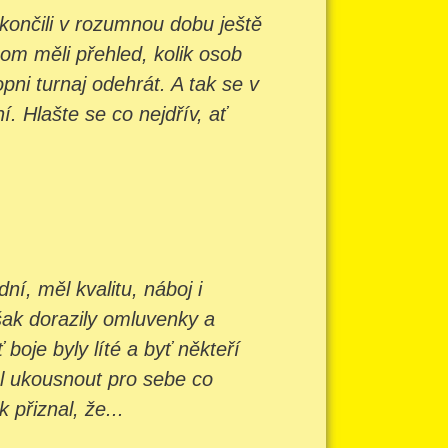
 končili v rozumnou dobu ještě
om měli přehled, kolik osob
pni turnaj odehrát. A tak se v
 Hlašte se co nejdřív, ať
í, měl kvalitu, náboj i
šak dorazily omluvenky a
oje byly líté a byť někteří
ěl ukousnout pro sebe co
 přiznal, že...