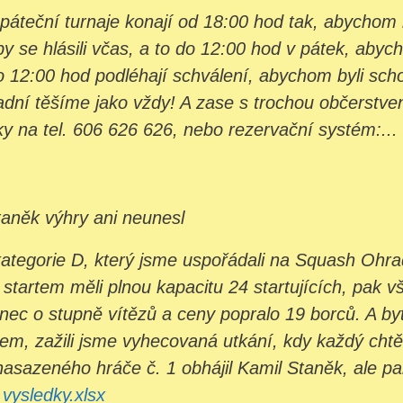
 páteční turnaje konají od 18:00 hod tak, abychom
 se hlásili včas, a to do 12:00 hod v pátek, abych
o 12:00 hod podléhají schválení, abychom byli scho
ní těšíme jako vždy! A zase s trochou občerstvení.
ky na tel. 606 626 626, nebo rezervační systém:...
taněk výhry ani neunesl
ategorie D, který jsme uspořádali na Squash Ohradn
startem měli plnou kapacitu 24 startujících, pak v
c o stupně vítězů a ceny popralo 19 borců. A byť b
sem, zažili jsme vyhecovaná utkání, kdy každý cht
nasazeného hráče č. 1 obhájil Kamil Staněk, ale pak
ysledky.xlsx