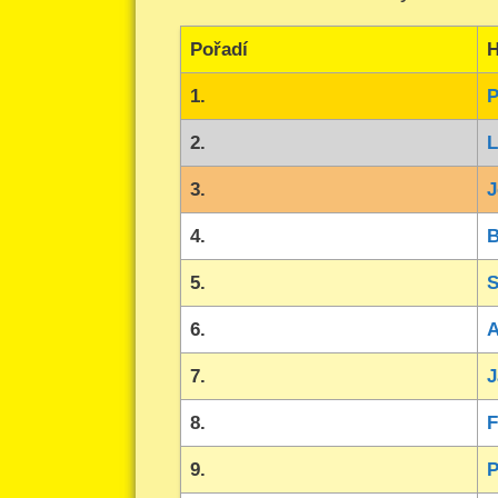
Pořadí
H
1.
P
2.
L
3.
J
4.
B
5.
S
6.
A
7.
J
8.
F
9.
P