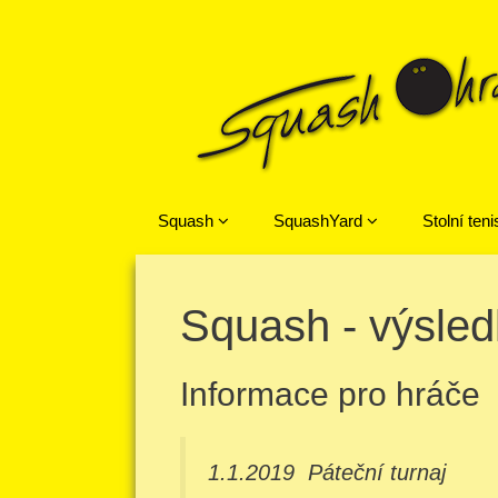
Přeskočit na obsah
Squash
SquashYard
Stolní teni
Squash - výsled
Informace pro hráče
1.1.2019
Páteční turnaj