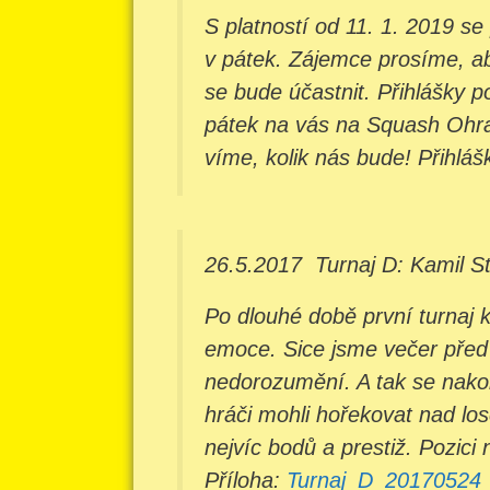
S platností od 11. 1. 2019 se
v pátek. Zájemce prosíme, aby
se bude účastnit. Přihlášky p
pátek na vás na Squash Ohrad
víme, kolik nás bude! Přihláš
26.5.2017
Turnaj D: Kamil S
Po dlouhé době první turnaj k
emoce. Sice jsme večer před 
nedorozumění. A tak se nakone
hráči mohli hořekovat nad lo
nejvíc bodů a prestiž. Pozici 
Příloha:
Turnaj_D_20170524_v