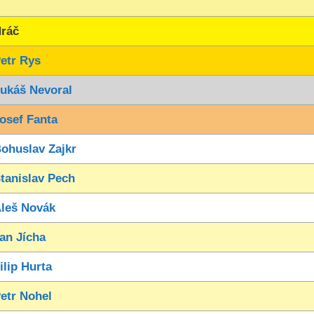
ráč
etr Rys
ukáš Nevoral
osef Fanta
ohuslav Zajkr
tanislav Pech
leš Novák
an Jícha
ilip Hurta
etr Nohel