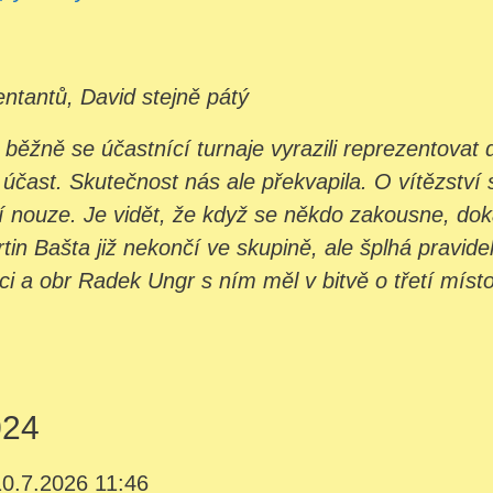
entantů, David stejně pátý
 běžně se účastnící turnaje vyrazili reprezentovat
 účast. Skutečnost nás ale překvapila. O vítězství 
í nouze. Je vidět, že když se někdo zakousne, doká
n Bašta již nekončí ve skupině, ale šplhá pravidel
ci a obr Radek Ungr s ním měl v bitvě o třetí místo
024
10.7.2026 11:46