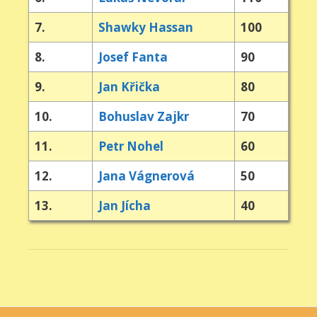
7.
Shawky Hassan
100
8.
Josef Fanta
90
9.
Jan Křička
80
10.
Bohuslav Zajkr
70
11.
Petr Nohel
60
12.
Jana Vágnerová
50
13.
Jan Jícha
40