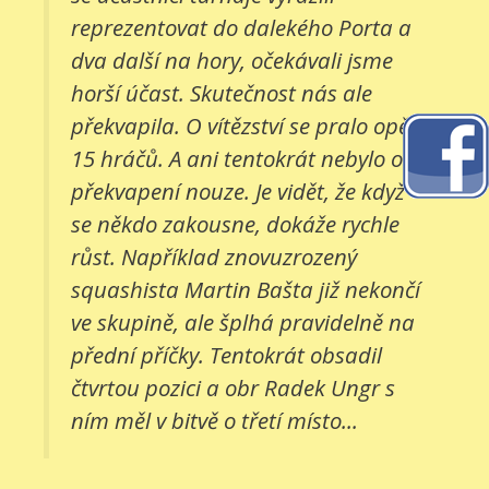
reprezentovat do dalekého Porta a
dva další na hory, očekávali jsme
horší účast. Skutečnost nás ale
překvapila. O vítězství se pralo opět
15 hráčů. A ani tentokrát nebylo o
překvapení nouze. Je vidět, že když
se někdo zakousne, dokáže rychle
růst. Například znovuzrozený
squashista Martin Bašta již nekončí
ve skupině, ale šplhá pravidelně na
přední příčky. Tentokrát obsadil
čtvrtou pozici a obr Radek Ungr s
ním měl v bitvě o třetí místo...