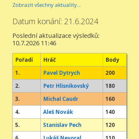
Zobrazit všechny aktuality...
Datum konání: 21.6.2024
Poslední aktualizace výsledků:
10.7.2026 11:46
Pořadí
Hráč
Body
1.
Pavel Dytrych
200
2.
Petr Hlisnikovský
180
3.
Michal Caudr
160
4.
Aleš Novák
140
5.
Stanislav Pech
120
6.
Lukáš Nevoral
110