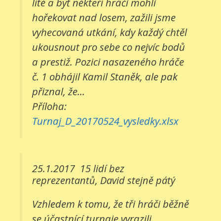
líté a byť někteří hráči mohli
hořekovat nad losem, zažili jsme
vyhecovaná utkání, kdy každý chtěl
ukousnout pro sebe co nejvíc bodů
a prestiž. Pozici nasazeného hráče
č. 1 obhájil Kamil Staněk, ale pak
přiznal, že...
Příloha:
Turnaj_D_20170524_vysledky.xlsx
25.1.2017
15 lidí bez
reprezentantů, David stejně pátý
Vzhledem k tomu, že tři hráči běžně
se účastnící turnaje vyrazili