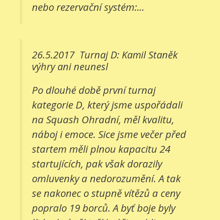
nebo rezervační systém:...
26.5.2017
Turnaj D: Kamil Staněk
výhry ani neunesl
Po dlouhé době první turnaj
kategorie D, který jsme uspořádali
na Squash Ohradní, měl kvalitu,
náboj i emoce. Sice jsme večer před
startem měli plnou kapacitu 24
startujících, pak však dorazily
omluvenky a nedorozumění. A tak
se nakonec o stupně vítězů a ceny
popralo 19 borců. A byť boje byly