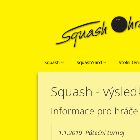
Přeskočit na obsah
Squash
SquashYard
Stolní ten
Squash - výsled
Informace pro hráče
1.1.2019
Páteční turnaj