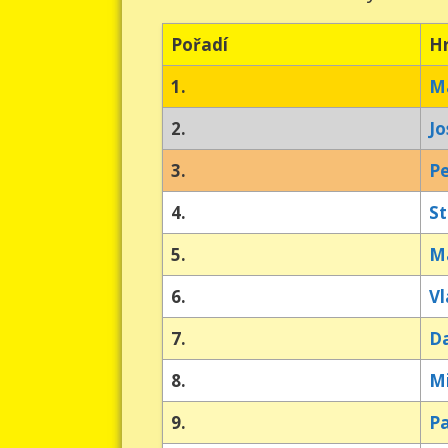
Pořadí
H
1.
Ma
2.
Jo
3.
Pe
4.
St
5.
Ma
6.
Vl
7.
D
8.
Mi
9.
Pa