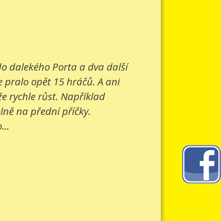
 do dalekého Porta a dva další
e pralo opět 15 hráčů. A ani
e rychle růst. Například
lně na přední příčky.
...