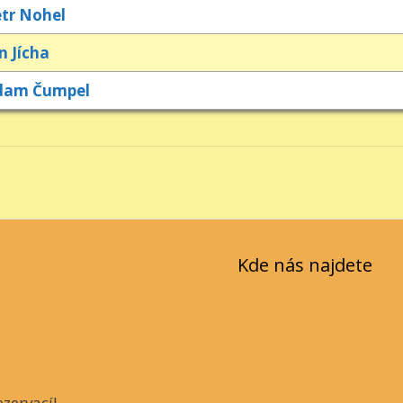
tr Nohel
n Jícha
dam Čumpel
Kde nás najdete
zervací!