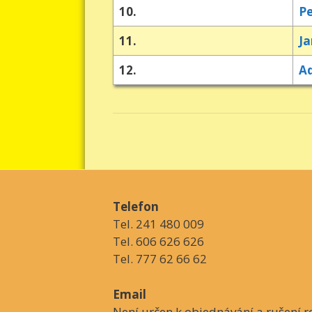
10.
Pe
11.
Ja
12.
A
Telefon
Tel. 241 480 009
Tel. 606 626 626
Tel. 777 62 66 62
Email
Není určen k objednávání a rušení re