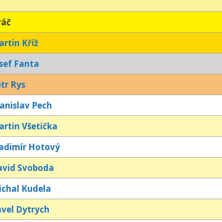
ráč
rtin Kříž
sef Fanta
tr Rys
anislav Pech
rtin Všetička
adimír Hotový
avid Svoboda
chal Kudela
vel Dytrych