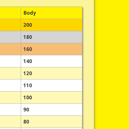
Body
200
180
160
140
120
110
100
90
80