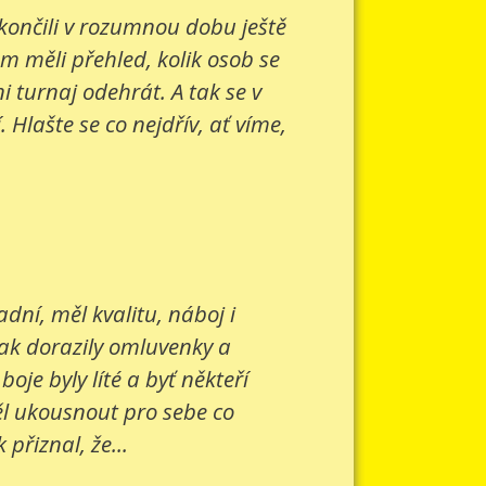
 končili v rozumnou dobu ještě
om měli přehled, kolik osob se
 turnaj odehrát. A tak se v
Hlašte se co nejdřív, ať víme,
ní, měl kvalitu, náboj i
šak dorazily omluvenky a
je byly líté a byť někteří
ěl ukousnout pro sebe co
přiznal, že...