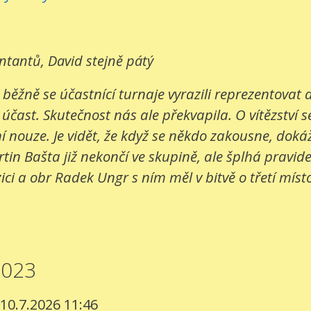
entantů, David stejně pátý
 běžně se účastnící turnaje vyrazili reprezentovat
 účast. Skutečnost nás ale překvapila. O vítězství s
 nouze. Je vidět, že když se někdo zakousne, dokáž
in Bašta již nekončí ve skupině, ale šplhá pravide
ci a obr Radek Ungr s ním měl v bitvě o třetí místo
2023
 10.7.2026 11:46