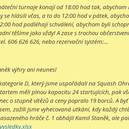
e páteční turnaje konají od 18:00 hod tak, abychom
 se hlásili včas, a to do 12:00 hod v pátek, abych
2:00 hod podléhají schválení, abychom byli schopni
í těšíme jako vždy! A zase s trochou občerstvení. 
tel. 606 626 626, nebo rezervační systém:...
aněk výhry ani neunesl
kategorie D, který jsme uspořádali na Squash Ohrad
startem měli plnou kapacitu 24 startujících, pak v
c o stupně vítězů a ceny popralo 19 borců. A byť bo
sem, zažili jsme vyhecovaná utkání, kdy každý cht
nasazeného hráče č. 1 obhájil Kamil Staněk, ale pak 
ysledky.xlsx