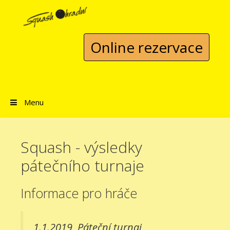
Přeskočit na obsah
Online rezervace
Menu
Squash - výsledky
pátečního turnaje
Informace pro hráče
1.1.2019
Páteční turnaj