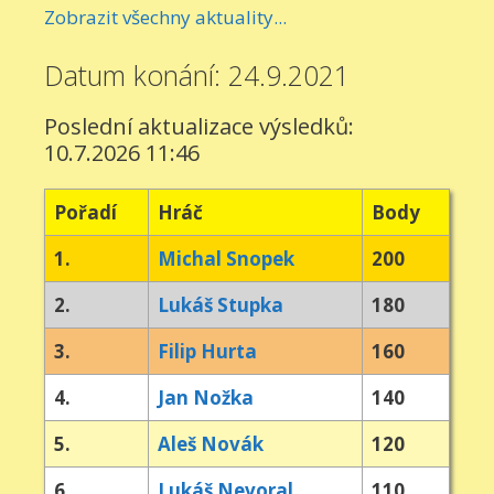
Zobrazit všechny aktuality...
Datum konání: 24.9.2021
Poslední aktualizace výsledků:
10.7.2026 11:46
Pořadí
Hráč
Body
1.
Michal Snopek
200
2.
Lukáš Stupka
180
3.
Filip Hurta
160
4.
Jan Nožka
140
5.
Aleš Novák
120
6.
Lukáš Nevoral
110