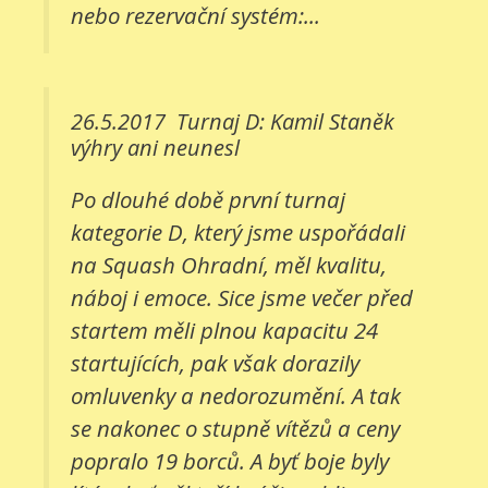
nebo rezervační systém:...
26.5.2017
Turnaj D: Kamil Staněk
výhry ani neunesl
Po dlouhé době první turnaj
kategorie D, který jsme uspořádali
na Squash Ohradní, měl kvalitu,
náboj i emoce. Sice jsme večer před
startem měli plnou kapacitu 24
startujících, pak však dorazily
omluvenky a nedorozumění. A tak
se nakonec o stupně vítězů a ceny
popralo 19 borců. A byť boje byly