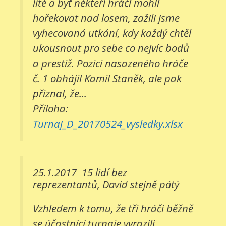
líté a byť někteří hráči mohli
hořekovat nad losem, zažili jsme
vyhecovaná utkání, kdy každý chtěl
ukousnout pro sebe co nejvíc bodů
a prestiž. Pozici nasazeného hráče
č. 1 obhájil Kamil Staněk, ale pak
přiznal, že...
Příloha:
Turnaj_D_20170524_vysledky.xlsx
25.1.2017
15 lidí bez
reprezentantů, David stejně pátý
Vzhledem k tomu, že tři hráči běžně
se účastnící turnaje vyrazili