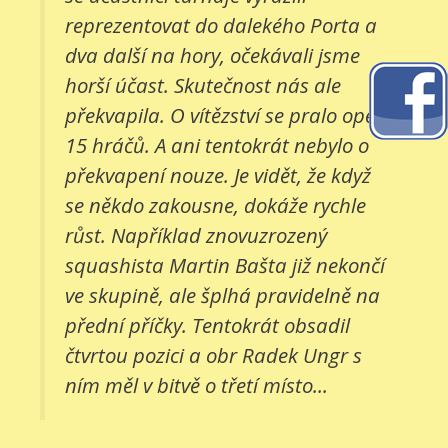
reprezentovat do dalekého Porta a
dva další na hory, očekávali jsme
horší účast. Skutečnost nás ale
překvapila. O vítězství se pralo opět
15 hráčů. A ani tentokrát nebylo o
překvapení nouze. Je vidět, že když
se někdo zakousne, dokáže rychle
růst. Například znovuzrozený
squashista Martin Bašta již nekončí
ve skupině, ale šplhá pravidelně na
přední příčky. Tentokrát obsadil
čtvrtou pozici a obr Radek Ungr s
ním měl v bitvě o třetí místo...