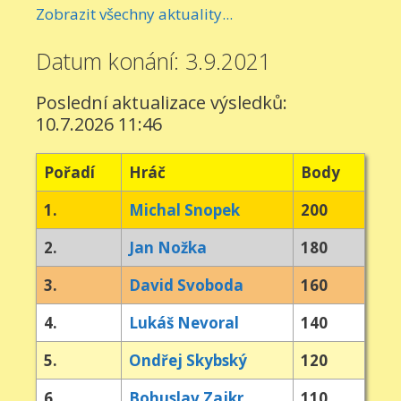
Zobrazit všechny aktuality...
Datum konání: 3.9.2021
Poslední aktualizace výsledků:
10.7.2026 11:46
Pořadí
Hráč
Body
1.
Michal Snopek
200
2.
Jan Nožka
180
3.
David Svoboda
160
4.
Lukáš Nevoral
140
5.
Ondřej Skybský
120
6.
Bohuslav Zajkr
110