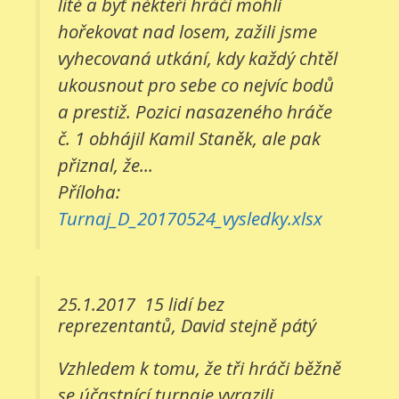
líté a byť někteří hráči mohli
hořekovat nad losem, zažili jsme
vyhecovaná utkání, kdy každý chtěl
ukousnout pro sebe co nejvíc bodů
a prestiž. Pozici nasazeného hráče
č. 1 obhájil Kamil Staněk, ale pak
přiznal, že...
Příloha:
Turnaj_D_20170524_vysledky.xlsx
25.1.2017
15 lidí bez
reprezentantů, David stejně pátý
Vzhledem k tomu, že tři hráči běžně
se účastnící turnaje vyrazili