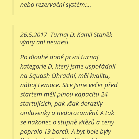
nebo rezervační systém:...
26.5.2017
Turnaj D: Kamil Staněk
výhry ani neunesl
Po dlouhé době první turnaj
kategorie D, který jsme uspořádali
na Squash Ohradní, měl kvalitu,
náboj i emoce. Sice jsme večer před
startem měli plnou kapacitu 24
startujících, pak však dorazily
omluvenky a nedorozumění. A tak
se nakonec o stupně vítězů a ceny
popralo 19 borců. A byť boje byly