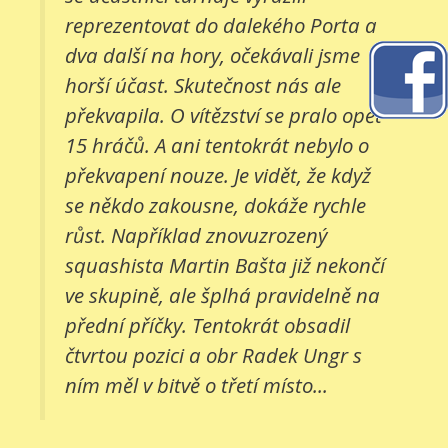
reprezentovat do dalekého Porta a
dva další na hory, očekávali jsme
horší účast. Skutečnost nás ale
překvapila. O vítězství se pralo opět
15 hráčů. A ani tentokrát nebylo o
překvapení nouze. Je vidět, že když
se někdo zakousne, dokáže rychle
růst. Například znovuzrozený
squashista Martin Bašta již nekončí
ve skupině, ale šplhá pravidelně na
přední příčky. Tentokrát obsadil
čtvrtou pozici a obr Radek Ungr s
ním měl v bitvě o třetí místo...