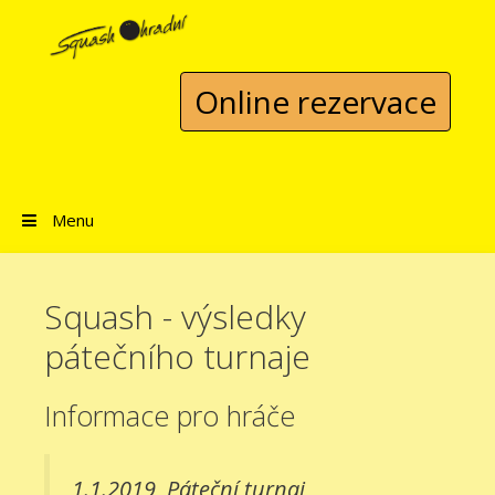
Přeskočit na obsah
Online rezervace
Menu
Squash - výsledky
pátečního turnaje
Informace pro hráče
1.1.2019
Páteční turnaj