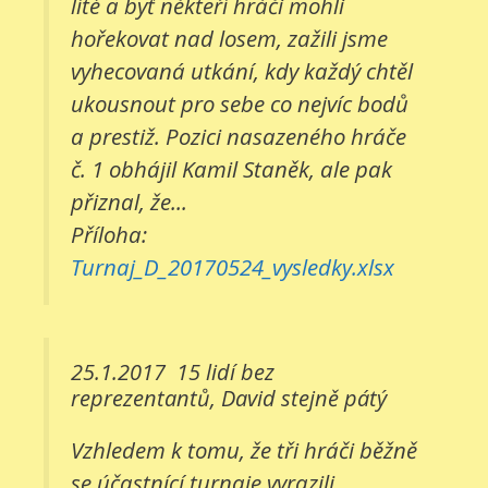
líté a byť někteří hráči mohli
hořekovat nad losem, zažili jsme
vyhecovaná utkání, kdy každý chtěl
ukousnout pro sebe co nejvíc bodů
a prestiž. Pozici nasazeného hráče
č. 1 obhájil Kamil Staněk, ale pak
přiznal, že...
Příloha:
Turnaj_D_20170524_vysledky.xlsx
25.1.2017
15 lidí bez
reprezentantů, David stejně pátý
Vzhledem k tomu, že tři hráči běžně
se účastnící turnaje vyrazili