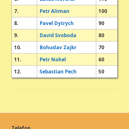
7.
Petr Altman
100
8.
Pavel Dytrych
90
9.
David Svoboda
80
10.
Bohuslav Zajkr
70
11.
Petr Nohel
60
12.
Sebastian Pech
50
Telefon