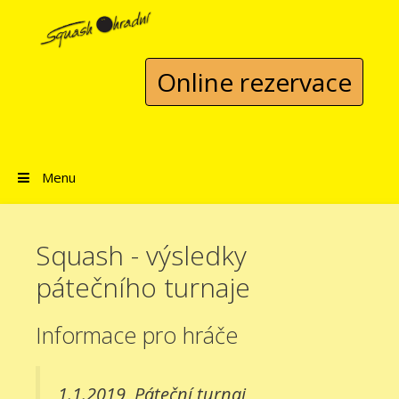
Přeskočit na obsah
Online rezervace
Menu
Squash - výsledky
pátečního turnaje
Informace pro hráče
1.1.2019
Páteční turnaj