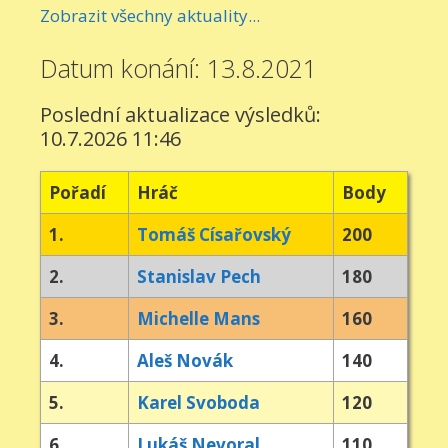
Zobrazit všechny aktuality...
Datum konání: 13.8.2021
Poslední aktualizace výsledků:
10.7.2026 11:46
Pořadí
Hráč
Body
1.
Tomáš Císařovský
200
2.
Stanislav Pech
180
3.
Michelle Mans
160
4.
Aleš Novák
140
5.
Karel Svoboda
120
6.
Lukáš Nevoral
110