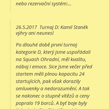
nebo rezervační systém:...
26.5.2017
Turnaj D: Kamil Staněk
výhry ani neunesl
Po dlouhé době první turnaj
kategorie D, který jsme uspořádali
na Squash Ohradní, měl kvalitu,
náboj i emoce. Sice jsme večer před
startem měli plnou kapacitu 24
startujících, pak však dorazily
omluvenky a nedorozumění. A tak
se nakonec o stupně vítězů a ceny
popralo 19 borců. A byť boje byly