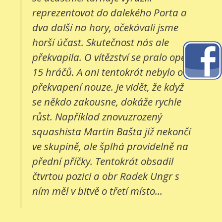
reprezentovat do dalekého Porta a
dva další na hory, očekávali jsme
horší účast. Skutečnost nás ale
překvapila. O vítězství se pralo opět
15 hráčů. A ani tentokrát nebylo o
překvapení nouze. Je vidět, že když
se někdo zakousne, dokáže rychle
růst. Například znovuzrozený
squashista Martin Bašta již nekončí
ve skupině, ale šplhá pravidelně na
přední příčky. Tentokrát obsadil
čtvrtou pozici a obr Radek Ungr s
ním měl v bitvě o třetí místo...