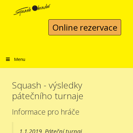
Přeskočit na obsah
Online rezervace
Menu
Squash - výsledky
pátečního turnaje
Informace pro hráče
1.1.2019
Páteční turnaj