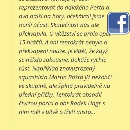
reprezentovat do dalekého Porta a
dva další na hory, očekávali jsme
horší účast. Skutečnost nás ale
překvapila. O vítězství se pralo opět
15 hráčů. A ani tentokrát nebylo o
překvapení nouze. Je vidět, že když
se někdo zakousne, dokáže rychle
růst. Například znovuzrozený
squashista Martin Bašta již nekončí
ve skupině, ale šplhá pravidelně na
přední příčky. Tentokrát obsadil
čtvrtou pozici a obr Radek Ungr s
ním měl v bitvě o třetí místo...