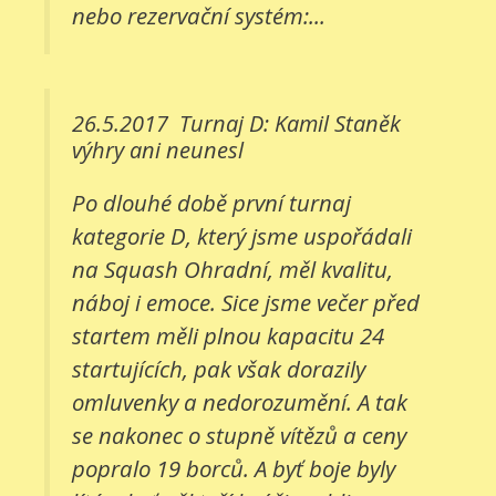
nebo rezervační systém:...
26.5.2017
Turnaj D: Kamil Staněk
výhry ani neunesl
Po dlouhé době první turnaj
kategorie D, který jsme uspořádali
na Squash Ohradní, měl kvalitu,
náboj i emoce. Sice jsme večer před
startem měli plnou kapacitu 24
startujících, pak však dorazily
omluvenky a nedorozumění. A tak
se nakonec o stupně vítězů a ceny
popralo 19 borců. A byť boje byly