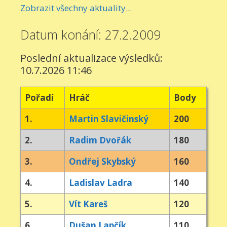
Zobrazit všechny aktuality...
Datum konání: 27.2.2009
Poslední aktualizace výsledků:
10.7.2026 11:46
Pořadí
Hráč
Body
1.
Martin Slavičinský
200
2.
Radim Dvořák
180
3.
Ondřej Skybský
160
4.
Ladislav Ladra
140
5.
Vít Kareš
120
6.
Dušan Lapčík
110