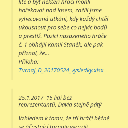
líté a byť někteří hráči mohli
hořekovat nad losem, zažili jsme
vyhecovaná utkání, kdy každý chtěl
ukousnout pro sebe co nejvíc bodů
a prestiž. Pozici nasazeného hráče
č. 1 obhájil Kamil Staněk, ale pak
přiznal, že...
Příloha:
Turnaj_D_20170524_vysledky.xlsx
25.1.2017
15 lidí bez
reprezentantů, David stejně pátý
Vzhledem k tomu, že tři hráči běžně
se účastnící turnaje vyrazili