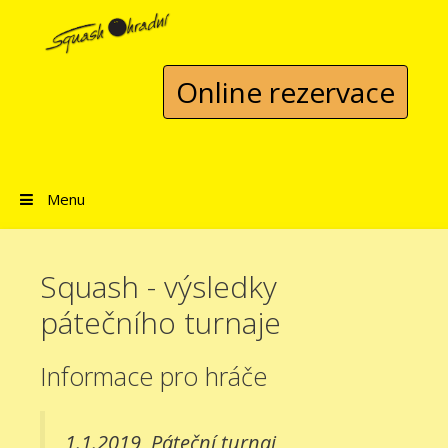
Přeskočit na obsah
Online rezervace
Menu
Squash - výsledky
pátečního turnaje
Informace pro hráče
1.1.2019
Páteční turnaj