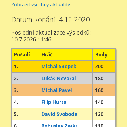
Zobrazit všechny aktuality...
Datum konání: 4.12.2020
Poslední aktualizace výsledků:
10.7.2026 11:46
Pořadí
Hráč
Body
1.
Michal Snopek
200
2.
Lukáš Nevoral
180
3.
Michal Pavel
160
4.
Filip Hurta
140
5.
David Svoboda
120
6.
Bohuslav Zajkr
110