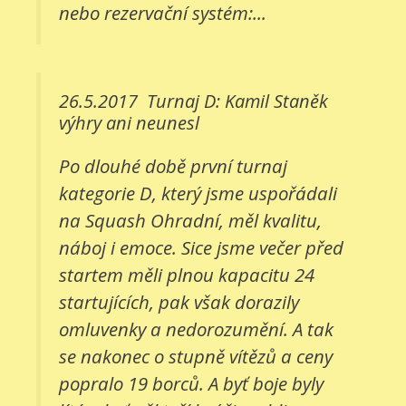
nebo rezervační systém:...
26.5.2017
Turnaj D: Kamil Staněk
výhry ani neunesl
Po dlouhé době první turnaj
kategorie D, který jsme uspořádali
na Squash Ohradní, měl kvalitu,
náboj i emoce. Sice jsme večer před
startem měli plnou kapacitu 24
startujících, pak však dorazily
omluvenky a nedorozumění. A tak
se nakonec o stupně vítězů a ceny
popralo 19 borců. A byť boje byly