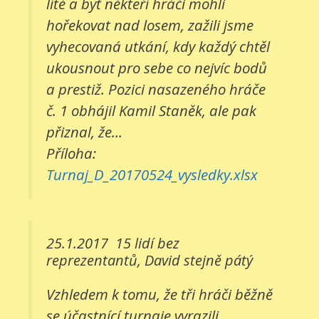
líté a byť někteří hráči mohli
hořekovat nad losem, zažili jsme
vyhecovaná utkání, kdy každý chtěl
ukousnout pro sebe co nejvíc bodů
a prestiž. Pozici nasazeného hráče
č. 1 obhájil Kamil Staněk, ale pak
přiznal, že...
Příloha:
Turnaj_D_20170524_vysledky.xlsx
25.1.2017
15 lidí bez
reprezentantů, David stejně pátý
Vzhledem k tomu, že tři hráči běžně
se účastnící turnaje vyrazili