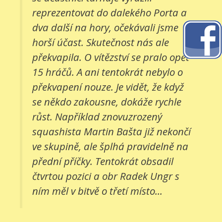
reprezentovat do dalekého Porta a
dva další na hory, očekávali jsme
horší účast. Skutečnost nás ale
překvapila. O vítězství se pralo opět
15 hráčů. A ani tentokrát nebylo o
překvapení nouze. Je vidět, že když
se někdo zakousne, dokáže rychle
růst. Například znovuzrozený
squashista Martin Bašta již nekončí
ve skupině, ale šplhá pravidelně na
přední příčky. Tentokrát obsadil
čtvrtou pozici a obr Radek Ungr s
ním měl v bitvě o třetí místo...