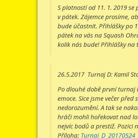
S platností od 11. 1. 2019 s
v pátek. Zájemce prosíme, aby
bude účastnit. Přihlášky po 1
pátek na vás na Squash Ohradn
kolik nás bude! Přihlášky na 
26.5.2017
Turnaj D: Kamil St
Po dlouhé době první turnaj 
emoce. Sice jsme večer před 
nedorozumění. A tak se nakone
hráči mohli hořekovat nad lo
nejvíc bodů a prestiž. Pozici 
Příloha:
Turnaj_D_20170524_v