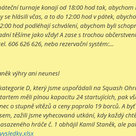
e páteční turnaje konají od 18:00 hod tak, abychom
 se hlásili včas, a to do 12:00 hod v pátek, abych
2:00 hod podléhají schválení, abychom byli schopni
í těšíme jako vždy! A zase s trochou občerstvení. 
tel. 606 626 626, nebo rezervační systém:...
aněk výhry ani neunesl
kategorie D, který jsme uspořádali na Squash Ohrad
startem měli plnou kapacitu 24 startujících, pak v
c o stupně vítězů a ceny popralo 19 borců. A byť bo
sem, zažili jsme vyhecovaná utkání, kdy každý cht
nasazeného hráče č. 1 obhájil Kamil Staněk, ale pak 
ysledky.xlsx