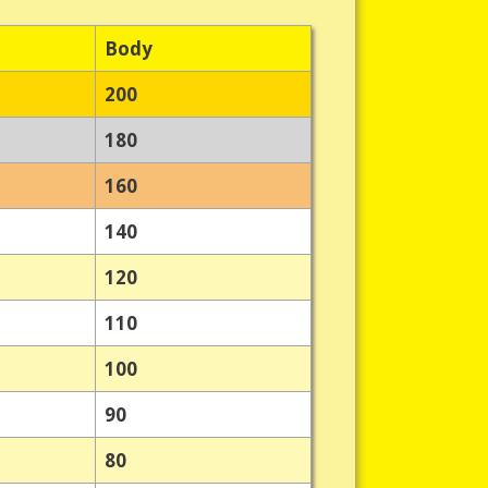
Body
200
180
160
140
120
110
100
90
80