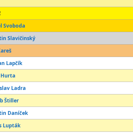
č
l Svoboda
in Slavičinský
Kareš
n Lapčík
p Hurta
slav Ladra
b Štiller
in Daníček
s Lupták