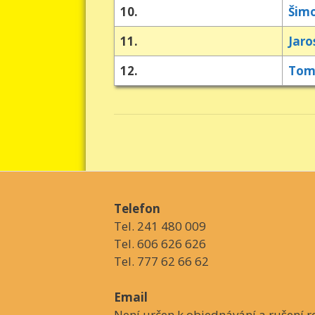
10.
Šim
11.
Jaro
12.
Tom
Telefon
Tel. 241 480 009
Tel. 606 626 626
Tel. 777 62 66 62
Email
Není určen k objednávání a rušení re