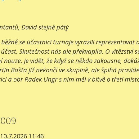
entantů, David stejně pátý
 běžně se účastnící turnaje vyrazili reprezentovat
 účast. Skutečnost nás ale překvapila. O vítězství s
 nouze. Je vidět, že když se někdo zakousne, dokáž
in Bašta již nekončí ve skupině, ale šplhá pravide
ci a obr Radek Ungr s ním měl v bitvě o třetí místo
2009
 10.7.2026 11:46