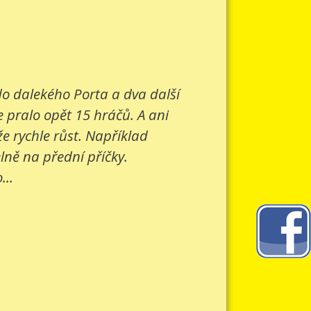
 do dalekého Porta a dva další
e pralo opět 15 hráčů. A ani
e rychle růst. Například
lně na přední příčky.
...