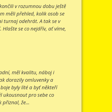
 končili v rozumnou dobu ještě
om měli přehled, kolik osob se
 turnaj odehrát. A tak se v
Hlašte se co nejdřív, ať víme,
ní, měl kvalitu, náboj i
šak dorazily omluvenky a
je byly líté a byť někteří
ěl ukousnout pro sebe co
přiznal, že...