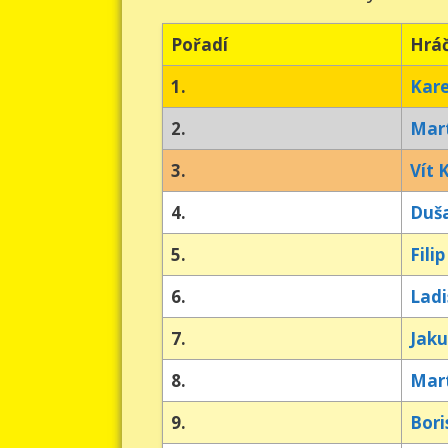
Pořadí
Hrá
1.
Kare
2.
Mart
3.
Vít 
4.
Duša
5.
Fili
6.
Ladi
7.
Jaku
8.
Mart
9.
Bori