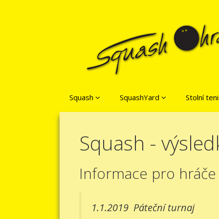
Přeskočit na obsah
Squash
SquashYard
Stolní ten
Squash - výsled
Informace pro hráče
1.1.2019
Páteční turnaj