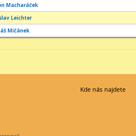
on Macharáček
slav Leichter
áš Mičánek
Kde nás najdete
zervací!