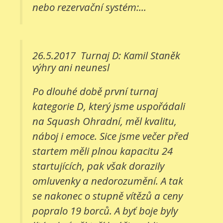
nebo rezervační systém:...
26.5.2017
Turnaj D: Kamil Staněk
výhry ani neunesl
Po dlouhé době první turnaj
kategorie D, který jsme uspořádali
na Squash Ohradní, měl kvalitu,
náboj i emoce. Sice jsme večer před
startem měli plnou kapacitu 24
startujících, pak však dorazily
omluvenky a nedorozumění. A tak
se nakonec o stupně vítězů a ceny
popralo 19 borců. A byť boje byly