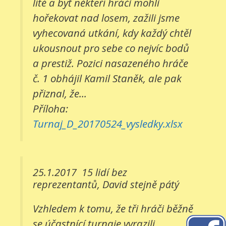
líté a byť někteří hráči mohli
hořekovat nad losem, zažili jsme
vyhecovaná utkání, kdy každý chtěl
ukousnout pro sebe co nejvíc bodů
a prestiž. Pozici nasazeného hráče
č. 1 obhájil Kamil Staněk, ale pak
přiznal, že...
Příloha:
Turnaj_D_20170524_vysledky.xlsx
25.1.2017
15 lidí bez
reprezentantů, David stejně pátý
Vzhledem k tomu, že tři hráči běžně
se účastnící turnaje vyrazili