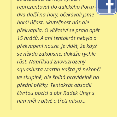
reprezentovat do dalekého Porta a
dva další na hory, očekávali jsme
horší účast. Skutečnost nás ale
překvapila. O vítězství se pralo opět
15 hráčů. A ani tentokrát nebylo o
překvapení nouze. Je vidět, že když
se někdo zakousne, dokáže rychle
růst. Například znovuzrozený
squashista Martin Bašta již nekončí
ve skupině, ale šplhá pravidelně na
přední příčky. Tentokrát obsadil
čtvrtou pozici a obr Radek Ungr s
ním měl v bitvě o třetí místo...