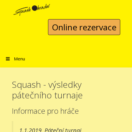
Přeskočit na obsah
Online rezervace
Menu
Squash - výsledky
pátečního turnaje
Informace pro hráče
1.1.2019
Páteční turnaj