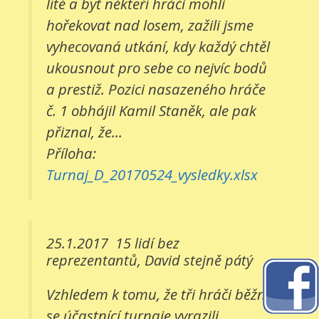
líté a byť někteří hráči mohli
hořekovat nad losem, zažili jsme
vyhecovaná utkání, kdy každý chtěl
ukousnout pro sebe co nejvíc bodů
a prestiž. Pozici nasazeného hráče
č. 1 obhájil Kamil Staněk, ale pak
přiznal, že...
Příloha:
Turnaj_D_20170524_vysledky.xlsx
25.1.2017
15 lidí bez
reprezentantů, David stejně pátý
Vzhledem k tomu, že tři hráči běžně
se účastnící turnaje vyrazili