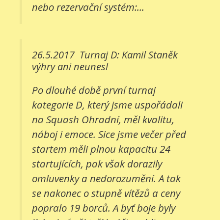
nebo rezervační systém:...
26.5.2017
Turnaj D: Kamil Staněk
výhry ani neunesl
Po dlouhé době první turnaj
kategorie D, který jsme uspořádali
na Squash Ohradní, měl kvalitu,
náboj i emoce. Sice jsme večer před
startem měli plnou kapacitu 24
startujících, pak však dorazily
omluvenky a nedorozumění. A tak
se nakonec o stupně vítězů a ceny
popralo 19 borců. A byť boje byly