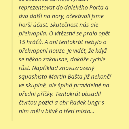
reprezentovat do dalekého Porta a
dva další na hory, očekávali jsme
horší účast. Skutečnost nás ale
překvapila. O vítězství se pralo opět
15 hráčů. A ani tentokrát nebylo o
překvapení nouze. Je vidět, že když
se někdo zakousne, dokáže rychle
růst. Například znovuzrozený
squashista Martin Bašta již nekončí
ve skupině, ale šplhá pravidelně na
přední příčky. Tentokrát obsadil
čtvrtou pozici a obr Radek Ungr s
ním měl v bitvě o třetí místo...