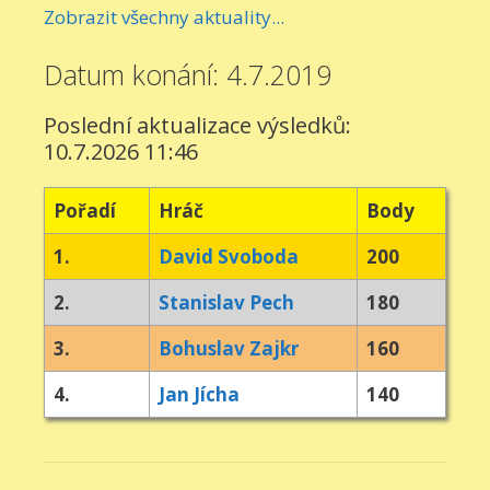
Zobrazit všechny aktuality...
Datum konání: 4.7.2019
Poslední aktualizace výsledků:
10.7.2026 11:46
Pořadí
Hráč
Body
1.
David Svoboda
200
2.
Stanislav Pech
180
3.
Bohuslav Zajkr
160
4.
Jan Jícha
140