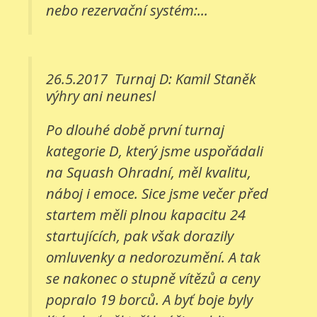
nebo rezervační systém:...
26.5.2017
Turnaj D: Kamil Staněk
výhry ani neunesl
Po dlouhé době první turnaj
kategorie D, který jsme uspořádali
na Squash Ohradní, měl kvalitu,
náboj i emoce. Sice jsme večer před
startem měli plnou kapacitu 24
startujících, pak však dorazily
omluvenky a nedorozumění. A tak
se nakonec o stupně vítězů a ceny
popralo 19 borců. A byť boje byly