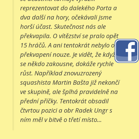
reprezentovat do dalekého Porta a
dva další na hory, očekávali jsme
horší účast. Skutečnost nás ale
překvapila. O vítězství se pralo opět
15 hráčů. A ani tentokrát nebylo o
překvapení nouze. Je vidět, že když
se někdo zakousne, dokáže rychle
růst. Například znovuzrozený
squashista Martin Bašta již nekončí
ve skupině, ale šplhá pravidelně na
přední příčky. Tentokrát obsadil
čtvrtou pozici a obr Radek Ungr s
ním měl v bitvě o třetí místo...