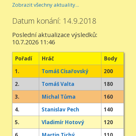
Zobrazit všechny aktuality...
Datum konání: 14.9.2018
Poslední aktualizace výsledků:
10.7.2026 11:46
Pořadí
Hráč
Body
1.
Tomáš Císařovský
200
2.
Tomáš Valta
180
3.
Michal Tůma
160
4.
Stanislav Pech
140
5.
Vladimír Hotový
120
6.
Martin Tichý
110