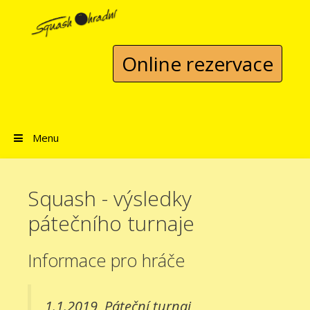
Přeskočit na obsah
Online rezervace
Menu
Squash - výsledky
pátečního turnaje
Informace pro hráče
1.1.2019
Páteční turnaj