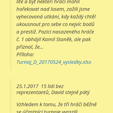
líté a byť někteří hráči mohli
hořekovat nad losem, zažili jsme
vyhecovaná utkání, kdy každý chtěl
ukousnout pro sebe co nejvíc bodů
a prestiž. Pozici nasazeného hráče
č. 1 obhájil Kamil Staněk, ale pak
přiznal, že...
Příloha:
Turnaj_D_20170524_vysledky.xlsx
25.1.2017
15 lidí bez
reprezentantů, David stejně pátý
Vzhledem k tomu, že tři hráči běžně
se účastnící turnaje vyrazili