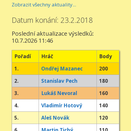
Zobrazit všechny aktuality...
Datum konání: 23.2.2018
Poslední aktualizace výsledků:
10.7.2026 11:46
Pořadí
Hráč
Body
1.
Ondřej Mazanec
200
2.
Stanislav Pech
180
3.
Lukáš Nevoral
160
4.
Vladimír Hotový
140
5.
Aleš Novák
120
6.
Martin Tichý
110