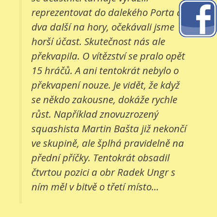
reprezentovat do dalekého Porta a
dva další na hory, očekávali jsme
horší účast. Skutečnost nás ale
překvapila. O vítězství se pralo opět
15 hráčů. A ani tentokrát nebylo o
překvapení nouze. Je vidět, že když
se někdo zakousne, dokáže rychle
růst. Například znovuzrozený
squashista Martin Bašta již nekončí
ve skupině, ale šplhá pravidelně na
přední příčky. Tentokrát obsadil
čtvrtou pozici a obr Radek Ungr s
ním měl v bitvě o třetí místo...