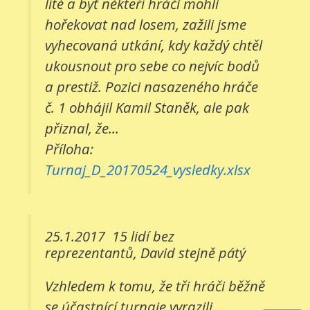
líté a byť někteří hráči mohli
hořekovat nad losem, zažili jsme
vyhecovaná utkání, kdy každý chtěl
ukousnout pro sebe co nejvíc bodů
a prestiž. Pozici nasazeného hráče
č. 1 obhájil Kamil Staněk, ale pak
přiznal, že...
Příloha:
Turnaj_D_20170524_vysledky.xlsx
25.1.2017
15 lidí bez
reprezentantů, David stejně pátý
Vzhledem k tomu, že tři hráči běžně
se účastnící turnaje vyrazili