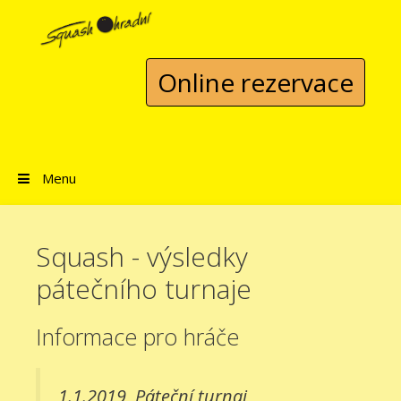
Přeskočit na obsah
Online rezervace
Menu
Squash - výsledky
pátečního turnaje
Informace pro hráče
1.1.2019
Páteční turnaj