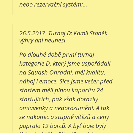
nebo rezervační systém:...
26.5.2017
Turnaj D: Kamil Staněk
výhry ani neunesl
Po dlouhé době první turnaj
kategorie D, který jsme uspořádali
na Squash Ohradní, měl kvalitu,
náboj i emoce. Sice jsme večer před
startem měli plnou kapacitu 24
startujících, pak však dorazily
omluvenky a nedorozumění. A tak
se nakonec o stupně vítězů a ceny
popralo 19 borců. A byť boje byly