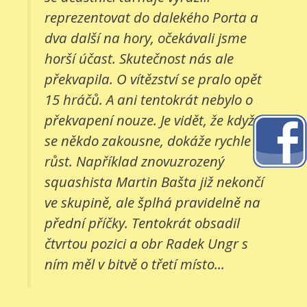
reprezentovat do dalekého Porta a
dva další na hory, očekávali jsme
horší účast. Skutečnost nás ale
překvapila. O vítězství se pralo opět
15 hráčů. A ani tentokrát nebylo o
překvapení nouze. Je vidět, že když
se někdo zakousne, dokáže rychle
růst. Například znovuzrozený
squashista Martin Bašta již nekončí
ve skupině, ale šplhá pravidelně na
přední příčky. Tentokrát obsadil
čtvrtou pozici a obr Radek Ungr s
ním měl v bitvě o třetí místo...