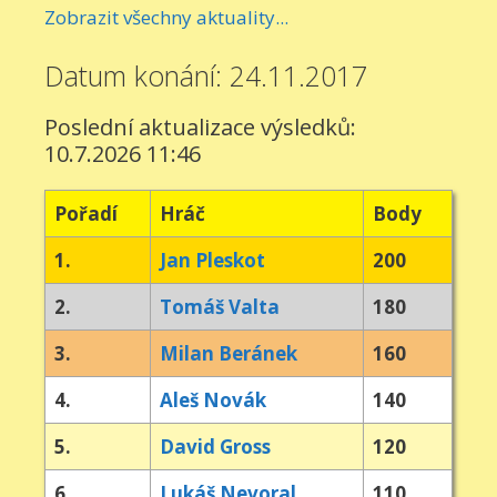
Zobrazit všechny aktuality...
Datum konání: 24.11.2017
Poslední aktualizace výsledků:
10.7.2026 11:46
Pořadí
Hráč
Body
1.
Jan Pleskot
200
2.
Tomáš Valta
180
3.
Milan Beránek
160
4.
Aleš Novák
140
5.
David Gross
120
6.
Lukáš Nevoral
110