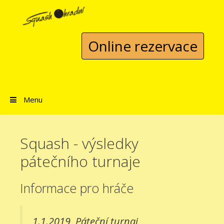
Přeskočit na obsah
Online rezervace
Menu
Squash - výsledky
pátečního turnaje
Informace pro hráče
1.1.2019
Páteční turnaj