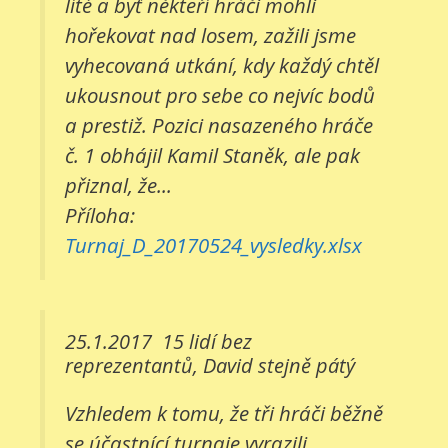
líté a byť někteří hráči mohli
hořekovat nad losem, zažili jsme
vyhecovaná utkání, kdy každý chtěl
ukousnout pro sebe co nejvíc bodů
a prestiž. Pozici nasazeného hráče
č. 1 obhájil Kamil Staněk, ale pak
přiznal, že...
Příloha:
Turnaj_D_20170524_vysledky.xlsx
25.1.2017
15 lidí bez
reprezentantů, David stejně pátý
Vzhledem k tomu, že tři hráči běžně
se účastnící turnaje vyrazili