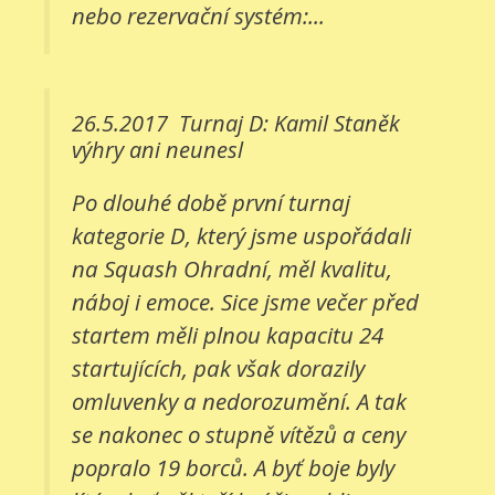
nebo rezervační systém:...
26.5.2017
Turnaj D: Kamil Staněk
výhry ani neunesl
Po dlouhé době první turnaj
kategorie D, který jsme uspořádali
na Squash Ohradní, měl kvalitu,
náboj i emoce. Sice jsme večer před
startem měli plnou kapacitu 24
startujících, pak však dorazily
omluvenky a nedorozumění. A tak
se nakonec o stupně vítězů a ceny
popralo 19 borců. A byť boje byly