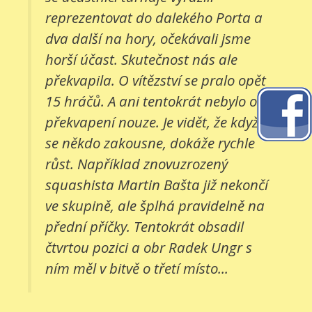
reprezentovat do dalekého Porta a
dva další na hory, očekávali jsme
horší účast. Skutečnost nás ale
překvapila. O vítězství se pralo opět
15 hráčů. A ani tentokrát nebylo o
překvapení nouze. Je vidět, že když
se někdo zakousne, dokáže rychle
růst. Například znovuzrozený
squashista Martin Bašta již nekončí
ve skupině, ale šplhá pravidelně na
přední příčky. Tentokrát obsadil
čtvrtou pozici a obr Radek Ungr s
ním měl v bitvě o třetí místo...