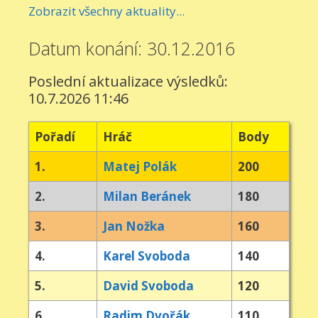
Zobrazit všechny aktuality...
Datum konání: 30.12.2016
Poslední aktualizace výsledků:
10.7.2026 11:46
Pořadí
Hráč
Body
1.
Matej Polák
200
2.
Milan Beránek
180
3.
Jan Nožka
160
4.
Karel Svoboda
140
5.
David Svoboda
120
6.
Radim Dvořák
110