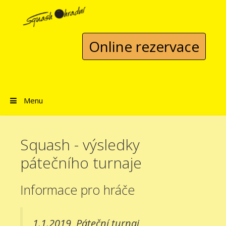
Přeskočit na obsah
Online rezervace
Menu
Squash - výsledky
pátečního turnaje
Informace pro hráče
1.1.2019
Páteční turnaj