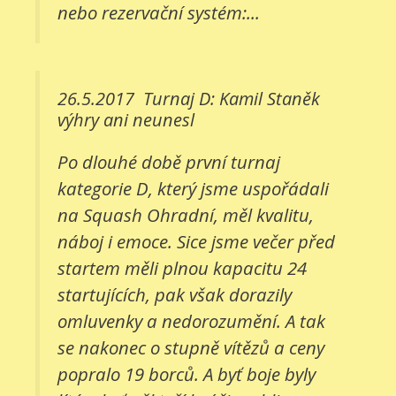
nebo rezervační systém:...
26.5.2017
Turnaj D: Kamil Staněk
výhry ani neunesl
Po dlouhé době první turnaj
kategorie D, který jsme uspořádali
na Squash Ohradní, měl kvalitu,
náboj i emoce. Sice jsme večer před
startem měli plnou kapacitu 24
startujících, pak však dorazily
omluvenky a nedorozumění. A tak
se nakonec o stupně vítězů a ceny
popralo 19 borců. A byť boje byly