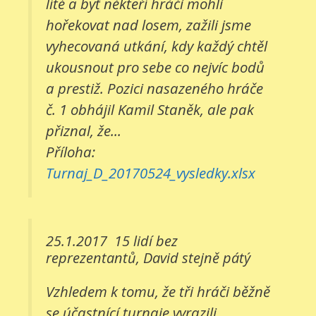
líté a byť někteří hráči mohli
hořekovat nad losem, zažili jsme
vyhecovaná utkání, kdy každý chtěl
ukousnout pro sebe co nejvíc bodů
a prestiž. Pozici nasazeného hráče
č. 1 obhájil Kamil Staněk, ale pak
přiznal, že...
Příloha:
Turnaj_D_20170524_vysledky.xlsx
25.1.2017
15 lidí bez
reprezentantů, David stejně pátý
Vzhledem k tomu, že tři hráči běžně
se účastnící turnaje vyrazili