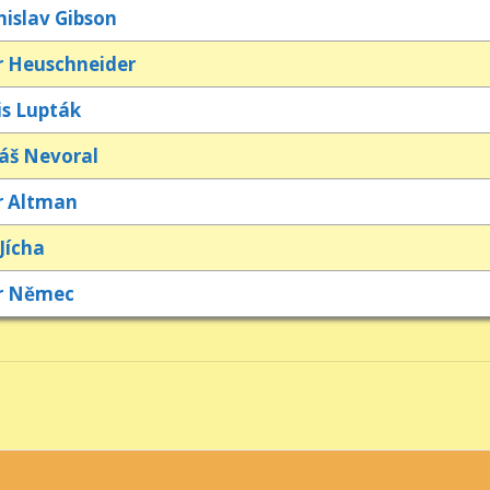
nislav Gibson
r Heuschneider
is Lupták
áš Nevoral
r Altman
Jícha
r Němec