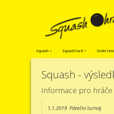
Přeskočit na obsah
Squash
SquashYard
Stolní ten
Squash - výsled
Informace pro hráče
1.1.2019
Páteční turnaj