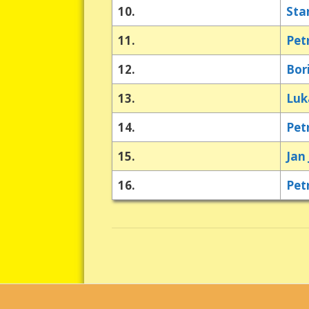
10.
Sta
11.
Pet
12.
Bor
13.
Luk
14.
Pet
15.
Jan 
16.
Pet