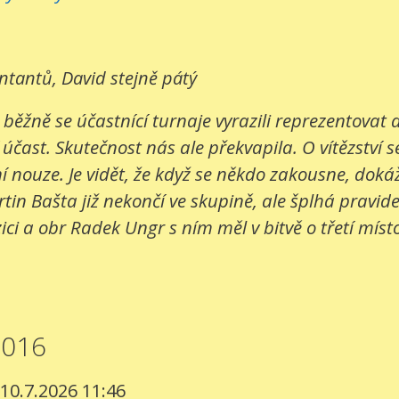
entantů, David stejně pátý
 běžně se účastnící turnaje vyrazili reprezentovat
 účast. Skutečnost nás ale překvapila. O vítězství s
 nouze. Je vidět, že když se někdo zakousne, dokáž
in Bašta již nekončí ve skupině, ale šplhá pravide
ci a obr Radek Ungr s ním měl v bitvě o třetí místo
2016
 10.7.2026 11:46