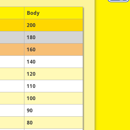
Body
200
180
160
140
120
110
100
90
80