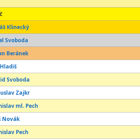
č
áš Klinecký
el Svoboda
an Beránek
 Hladiš
id Svoboda
uslav Zajkr
nislav ml. Pech
š Novák
nislav Pech