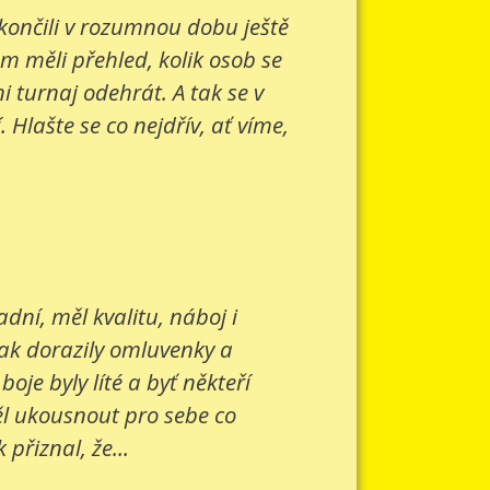
 končili v rozumnou dobu ještě
om měli přehled, kolik osob se
 turnaj odehrát. A tak se v
Hlašte se co nejdřív, ať víme,
ní, měl kvalitu, náboj i
šak dorazily omluvenky a
je byly líté a byť někteří
ěl ukousnout pro sebe co
přiznal, že...