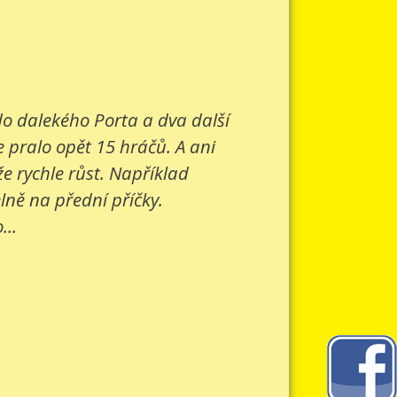
 do dalekého Porta a dva další
e pralo opět 15 hráčů. A ani
e rychle růst. Například
lně na přední příčky.
...