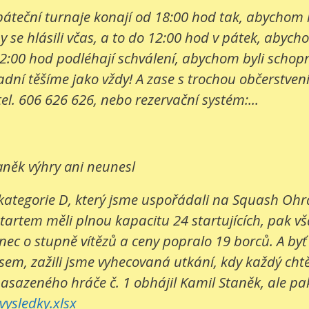
e páteční turnaje konají od 18:00 hod tak, abychom
 se hlásili včas, a to do 12:00 hod v pátek, abych
2:00 hod podléhají schválení, abychom byli schopni
í těšíme jako vždy! A zase s trochou občerstvení. 
tel. 606 626 626, nebo rezervační systém:...
aněk výhry ani neunesl
kategorie D, který jsme uspořádali na Squash Ohrad
startem měli plnou kapacitu 24 startujících, pak v
c o stupně vítězů a ceny popralo 19 borců. A byť bo
sem, zažili jsme vyhecovaná utkání, kdy každý cht
nasazeného hráče č. 1 obhájil Kamil Staněk, ale pak 
ysledky.xlsx