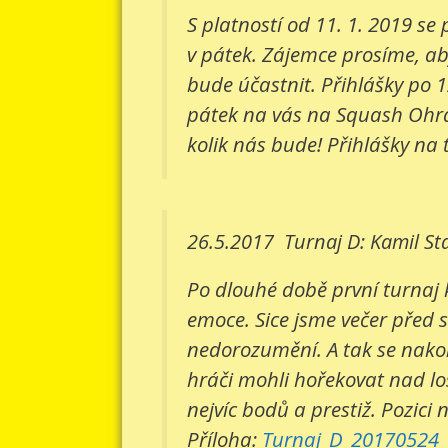
S platností od 11. 1. 2019 s
v pátek. Zájemce prosíme, aby
bude účastnit. Přihlášky po 1
pátek na vás na Squash Ohradn
kolik nás bude! Přihlášky na 
26.5.2017
Turnaj D: Kamil St
Po dlouhé době první turnaj 
emoce. Sice jsme večer před 
nedorozumění. A tak se nakone
hráči mohli hořekovat nad lo
nejvíc bodů a prestiž. Pozici 
Příloha:
Turnaj_D_20170524_v