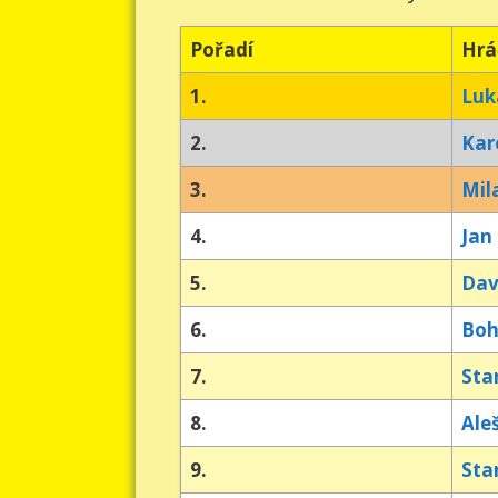
Pořadí
Hrá
1.
Luk
2.
Kar
3.
Mil
4.
Jan
5.
Dav
6.
Boh
7.
Sta
8.
Ale
9.
Sta