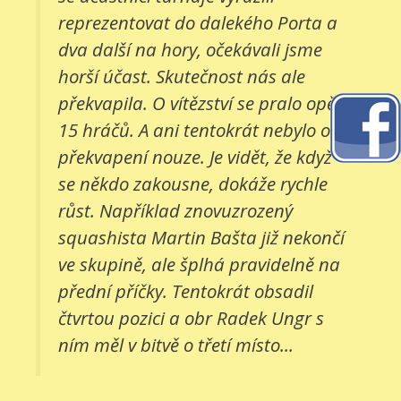
reprezentovat do dalekého Porta a
dva další na hory, očekávali jsme
horší účast. Skutečnost nás ale
překvapila. O vítězství se pralo opět
15 hráčů. A ani tentokrát nebylo o
překvapení nouze. Je vidět, že když
se někdo zakousne, dokáže rychle
růst. Například znovuzrozený
squashista Martin Bašta již nekončí
ve skupině, ale šplhá pravidelně na
přední příčky. Tentokrát obsadil
čtvrtou pozici a obr Radek Ungr s
ním měl v bitvě o třetí místo...