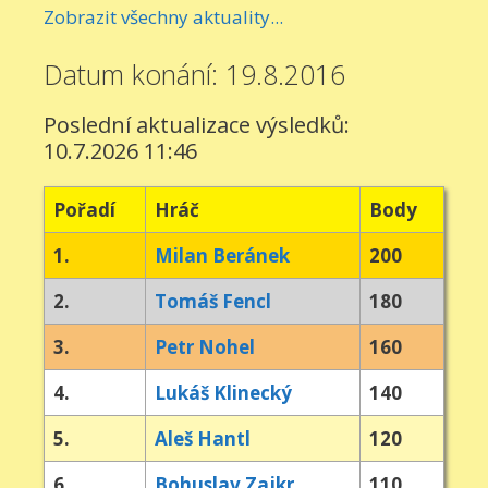
Zobrazit všechny aktuality...
Datum konání: 19.8.2016
Poslední aktualizace výsledků:
10.7.2026 11:46
Pořadí
Hráč
Body
1.
Milan Beránek
200
2.
Tomáš Fencl
180
3.
Petr Nohel
160
4.
Lukáš Klinecký
140
5.
Aleš Hantl
120
6.
Bohuslav Zajkr
110