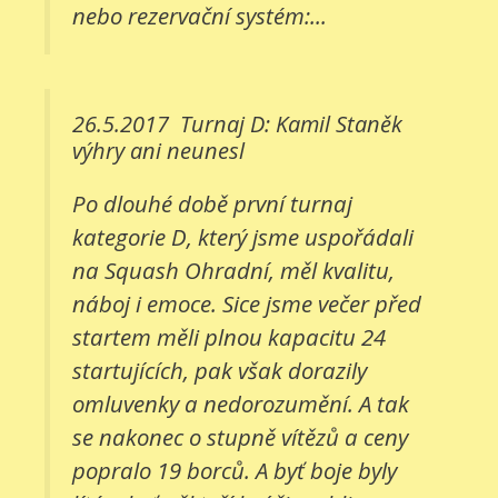
nebo rezervační systém:...
26.5.2017
Turnaj D: Kamil Staněk
výhry ani neunesl
Po dlouhé době první turnaj
kategorie D, který jsme uspořádali
na Squash Ohradní, měl kvalitu,
náboj i emoce. Sice jsme večer před
startem měli plnou kapacitu 24
startujících, pak však dorazily
omluvenky a nedorozumění. A tak
se nakonec o stupně vítězů a ceny
popralo 19 borců. A byť boje byly