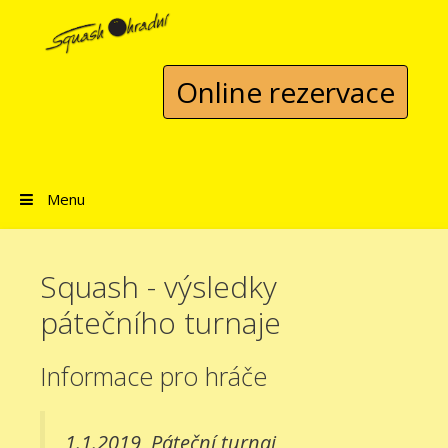
Přeskočit na obsah
Online rezervace
Menu
Squash - výsledky
pátečního turnaje
Informace pro hráče
1.1.2019
Páteční turnaj