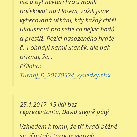
líté a byť někteří hráči mohli
hořekovat nad losem, zažili jsme
vyhecovaná utkání, kdy každý chtěl
ukousnout pro sebe co nejvíc bodů
a prestiž. Pozici nasazeného hráče
č. 1 obhájil Kamil Staněk, ale pak
přiznal, že...
Příloha:
Turnaj_D_20170524_vysledky.xlsx
25.1.2017
15 lidí bez
reprezentantů, David stejně pátý
Vzhledem k tomu, že tři hráči běžně
se účastnící turnaje vyrazili