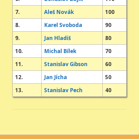
7.
Aleš Novák
100
8.
Karel Svoboda
90
9.
Jan Hladiš
80
10.
Michal Bílek
70
11.
Stanislav Gibson
60
12.
Jan Jícha
50
13.
Stanislav Pech
40