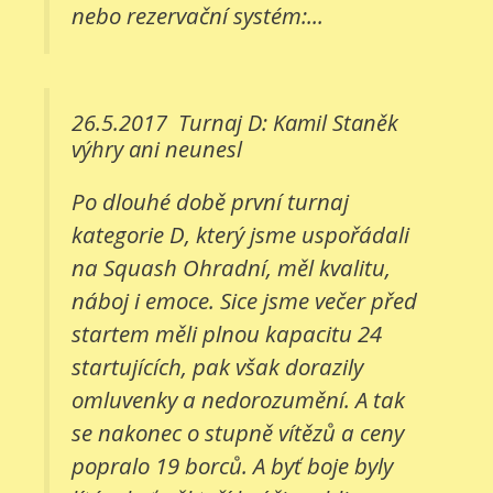
nebo rezervační systém:...
26.5.2017
Turnaj D: Kamil Staněk
výhry ani neunesl
Po dlouhé době první turnaj
kategorie D, který jsme uspořádali
na Squash Ohradní, měl kvalitu,
náboj i emoce. Sice jsme večer před
startem měli plnou kapacitu 24
startujících, pak však dorazily
omluvenky a nedorozumění. A tak
se nakonec o stupně vítězů a ceny
popralo 19 borců. A byť boje byly