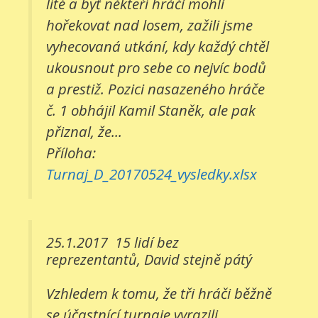
líté a byť někteří hráči mohli
hořekovat nad losem, zažili jsme
vyhecovaná utkání, kdy každý chtěl
ukousnout pro sebe co nejvíc bodů
a prestiž. Pozici nasazeného hráče
č. 1 obhájil Kamil Staněk, ale pak
přiznal, že...
Příloha:
Turnaj_D_20170524_vysledky.xlsx
25.1.2017
15 lidí bez
reprezentantů, David stejně pátý
Vzhledem k tomu, že tři hráči běžně
se účastnící turnaje vyrazili