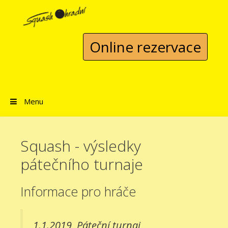
Přeskočit na obsah
Online rezervace
Menu
Squash - výsledky
pátečního turnaje
Informace pro hráče
1.1.2019
Páteční turnaj