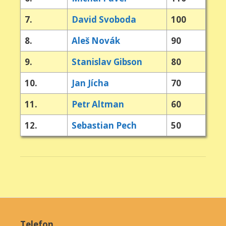
7.
David Svoboda
100
8.
Aleš Novák
90
9.
Stanislav Gibson
80
10.
Jan Jícha
70
11.
Petr Altman
60
12.
Sebastian Pech
50
Telefon