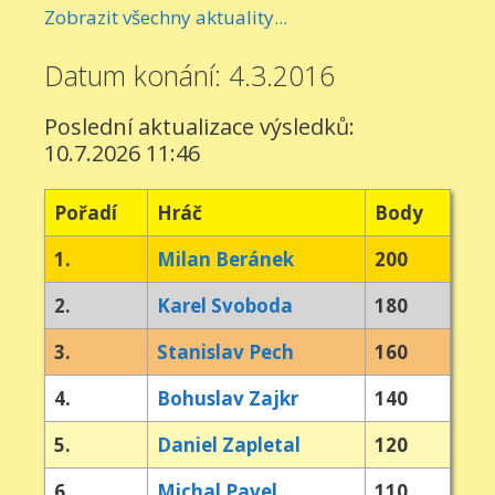
Zobrazit všechny aktuality...
Datum konání: 4.3.2016
Poslední aktualizace výsledků:
10.7.2026 11:46
Pořadí
Hráč
Body
1.
Milan Beránek
200
2.
Karel Svoboda
180
3.
Stanislav Pech
160
4.
Bohuslav Zajkr
140
5.
Daniel Zapletal
120
6.
Michal Pavel
110