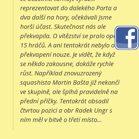
reprezentovat do dalekého Porta a
dva další na hory, očekávali jsme
horší účast. Skutečnost nás ale
překvapila. O vítězství se pralo opět
15 hráčů. A ani tentokrát nebylo o
překvapení nouze. Je vidět, že když
se někdo zakousne, dokáže rychle
růst. Například znovuzrozený
squashista Martin Bašta již nekončí
ve skupině, ale šplhá pravidelně na
přední příčky. Tentokrát obsadil
čtvrtou pozici a obr Radek Ungr s
ním měl v bitvě o třetí místo...