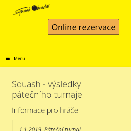
Přeskočit na obsah
Online rezervace
Menu
Squash - výsledky
pátečního turnaje
Informace pro hráče
1.1.2019
Páteční turnaj