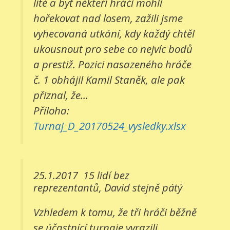
líté a byť někteří hráči mohli
hořekovat nad losem, zažili jsme
vyhecovaná utkání, kdy každý chtěl
ukousnout pro sebe co nejvíc bodů
a prestiž. Pozici nasazeného hráče
č. 1 obhájil Kamil Staněk, ale pak
přiznal, že...
Příloha:
Turnaj_D_20170524_vysledky.xlsx
25.1.2017
15 lidí bez
reprezentantů, David stejně pátý
Vzhledem k tomu, že tři hráči běžně
se účastnící turnaje vyrazili