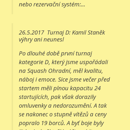
nebo rezervační systém:...
26.5.2017
Turnaj D: Kamil Staněk
výhry ani neunesl
Po dlouhé době první turnaj
kategorie D, který jsme uspořádali
na Squash Ohradní, měl kvalitu,
náboj i emoce. Sice jsme večer před
startem měli plnou kapacitu 24
startujících, pak však dorazily
omluvenky a nedorozumění. A tak
se nakonec o stupně vítězů a ceny
popralo 19 borců. A byť boje byly