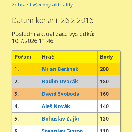
Zobrazit všechny aktuality...
Datum konání: 26.2.2016
Poslední aktualizace výsledků:
10.7.2026 11:46
Pořadí
Hráč
Body
1.
Milan Beránek
200
2.
Radim Dvořák
180
3.
David Svoboda
160
4.
Aleš Novák
140
5.
Bohuslav Zajkr
120
6.
Stanislav Gibson
110