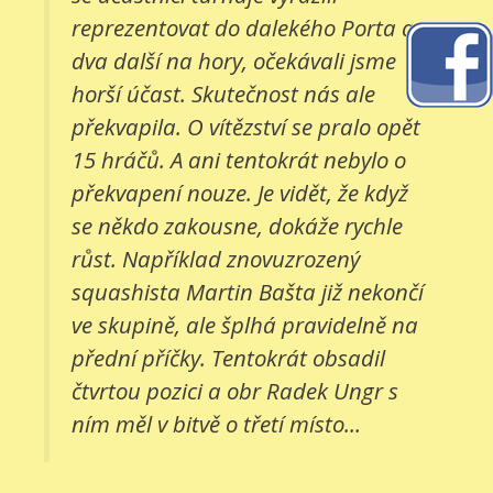
reprezentovat do dalekého Porta a
dva další na hory, očekávali jsme
horší účast. Skutečnost nás ale
překvapila. O vítězství se pralo opět
15 hráčů. A ani tentokrát nebylo o
překvapení nouze. Je vidět, že když
se někdo zakousne, dokáže rychle
růst. Například znovuzrozený
squashista Martin Bašta již nekončí
ve skupině, ale šplhá pravidelně na
přední příčky. Tentokrát obsadil
čtvrtou pozici a obr Radek Ungr s
ním měl v bitvě o třetí místo...