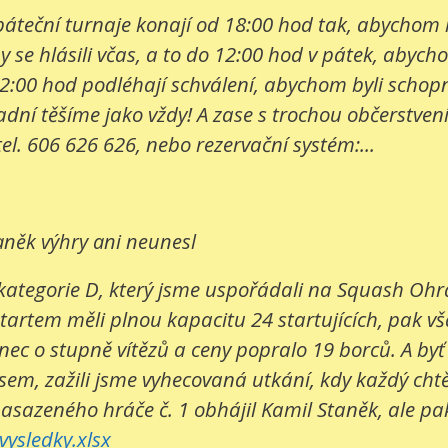
e páteční turnaje konají od 18:00 hod tak, abychom
 se hlásili včas, a to do 12:00 hod v pátek, abych
2:00 hod podléhají schválení, abychom byli schopni
í těšíme jako vždy! A zase s trochou občerstvení. 
tel. 606 626 626, nebo rezervační systém:...
aněk výhry ani neunesl
kategorie D, který jsme uspořádali na Squash Ohrad
startem měli plnou kapacitu 24 startujících, pak v
c o stupně vítězů a ceny popralo 19 borců. A byť bo
sem, zažili jsme vyhecovaná utkání, kdy každý cht
nasazeného hráče č. 1 obhájil Kamil Staněk, ale pak 
ysledky.xlsx