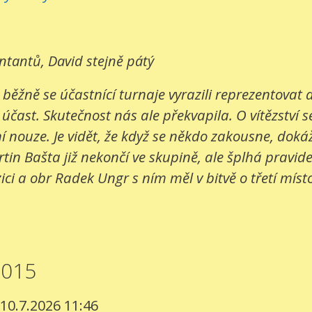
entantů, David stejně pátý
 běžně se účastnící turnaje vyrazili reprezentovat
 účast. Skutečnost nás ale překvapila. O vítězství s
 nouze. Je vidět, že když se někdo zakousne, dokáž
in Bašta již nekončí ve skupině, ale šplhá pravide
ci a obr Radek Ungr s ním měl v bitvě o třetí místo
2015
 10.7.2026 11:46