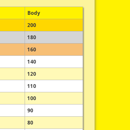
Body
200
180
160
140
120
110
100
90
80