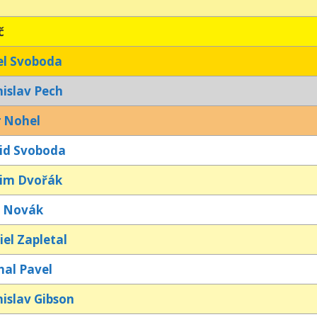
č
el Svoboda
nislav Pech
r Nohel
id Svoboda
im Dvořák
š Novák
el Zapletal
hal Pavel
islav Gibson