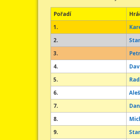
Pořadí
Hrá
1.
Kar
2.
Sta
3.
Pet
4.
Dav
5.
Rad
6.
Ale
7.
Dani
8.
Mic
9.
Stan