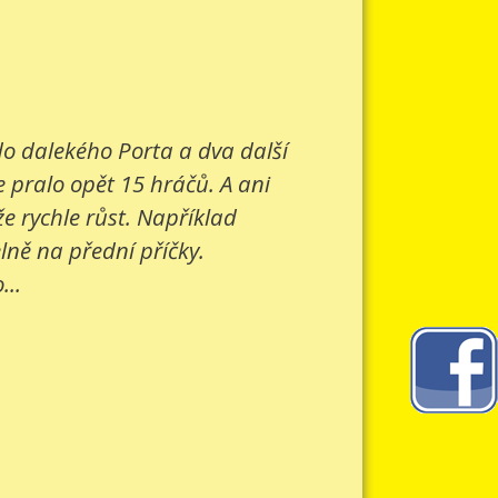
 do dalekého Porta a dva další
e pralo opět 15 hráčů. A ani
e rychle růst. Například
lně na přední příčky.
...