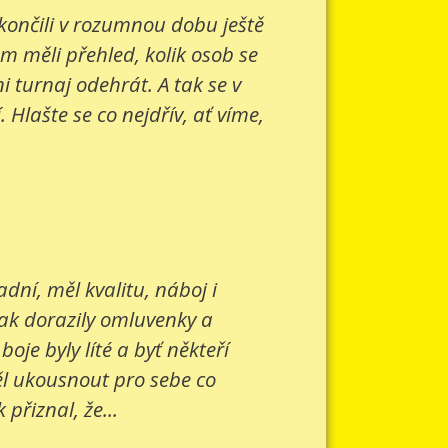
 končili v rozumnou dobu ještě
om měli přehled, kolik osob se
 turnaj odehrát. A tak se v
Hlašte se co nejdřív, ať víme,
ní, měl kvalitu, náboj i
šak dorazily omluvenky a
je byly líté a byť někteří
ěl ukousnout pro sebe co
přiznal, že...