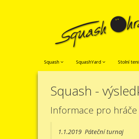
Přeskočit na obsah
Squash
SquashYard
Stolní ten
Squash - výsled
Informace pro hráče
1.1.2019
Páteční turnaj