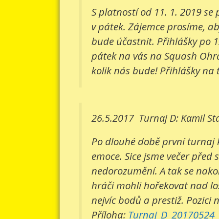
S platností od 11. 1. 2019 s
v pátek. Zájemce prosíme, aby
bude účastnit. Přihlášky po 1
pátek na vás na Squash Ohradn
kolik nás bude! Přihlášky na 
26.5.2017
Turnaj D: Kamil St
Po dlouhé době první turnaj 
emoce. Sice jsme večer před 
nedorozumění. A tak se nakone
hráči mohli hořekovat nad lo
nejvíc bodů a prestiž. Pozici 
Příloha:
Turnaj_D_20170524_v