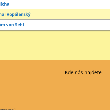
Jícha
hal Vopálenský
im von Seht
Kde nás najdete
zervací!