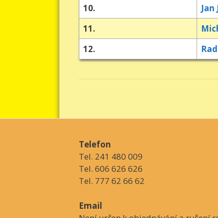
10.
Jan 
11.
Mic
12.
Rad
Telefon
Tel. 241 480 009
Tel. 606 626 626
Tel. 777 62 66 62
Email
Není určen k objednávání a rušení re