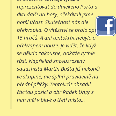
reprezentovat do dalekého Porta a
dva další na hory, očekávali jsme
horší účast. Skutečnost nás ale
překvapila. O vítězství se pralo opět
15 hráčů. A ani tentokrát nebylo o
překvapení nouze. Je vidět, že když
se někdo zakousne, dokáže rychle
růst. Například znovuzrozený
squashista Martin Bašta již nekončí
ve skupině, ale šplhá pravidelně na
přední příčky. Tentokrát obsadil
čtvrtou pozici a obr Radek Ungr s
ním měl v bitvě o třetí místo...