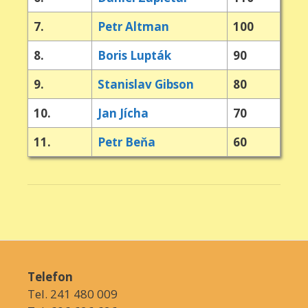
7.
Petr Altman
100
8.
Boris Lupták
90
9.
Stanislav Gibson
80
10.
Jan Jícha
70
11.
Petr Beňa
60
Telefon
Tel. 241 480 009