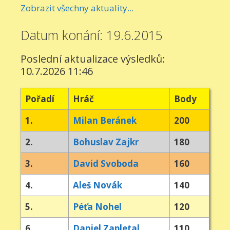
Zobrazit všechny aktuality...
Datum konání: 19.6.2015
Poslední aktualizace výsledků:
10.7.2026 11:46
Pořadí
Hráč
Body
1.
Milan Beránek
200
2.
Bohuslav Zajkr
180
3.
David Svoboda
160
4.
Aleš Novák
140
5.
Péťa Nohel
120
6.
Daniel Zapletal
110