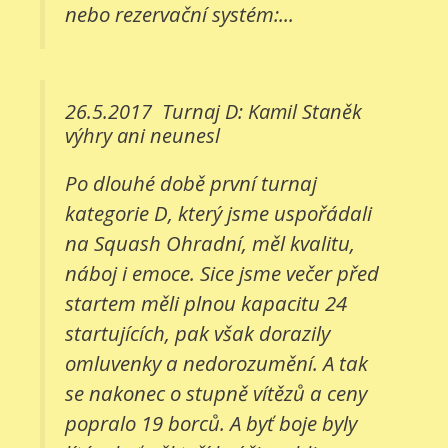
nebo rezervační systém:...
26.5.2017
Turnaj D: Kamil Staněk
výhry ani neunesl
Po dlouhé době první turnaj
kategorie D, který jsme uspořádali
na Squash Ohradní, měl kvalitu,
náboj i emoce. Sice jsme večer před
startem měli plnou kapacitu 24
startujících, pak však dorazily
omluvenky a nedorozumění. A tak
se nakonec o stupně vítězů a ceny
popralo 19 borců. A byť boje byly