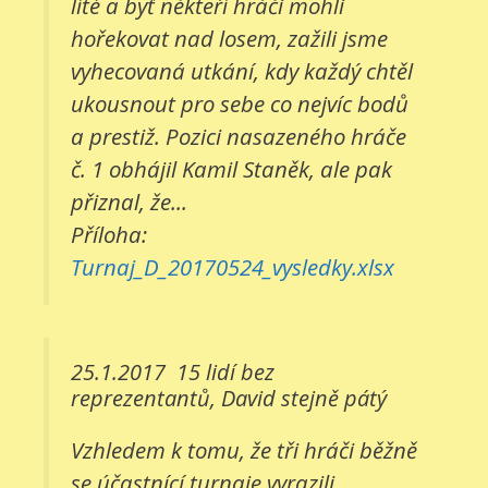
líté a byť někteří hráči mohli
hořekovat nad losem, zažili jsme
vyhecovaná utkání, kdy každý chtěl
ukousnout pro sebe co nejvíc bodů
a prestiž. Pozici nasazeného hráče
č. 1 obhájil Kamil Staněk, ale pak
přiznal, že...
Příloha:
Turnaj_D_20170524_vysledky.xlsx
25.1.2017
15 lidí bez
reprezentantů, David stejně pátý
Vzhledem k tomu, že tři hráči běžně
se účastnící turnaje vyrazili