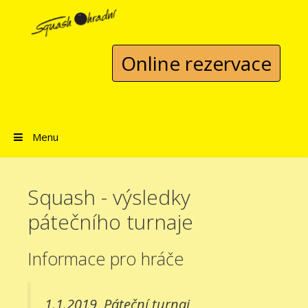
Přeskočit na obsah
Online rezervace
Menu
Squash - výsledky
pátečního turnaje
Informace pro hráče
1.1.2019
Páteční turnaj