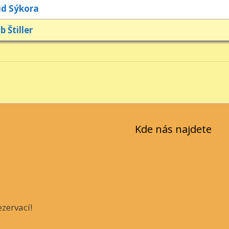
id Sýkora
b Štiller
Kde nás najdete
zervací!