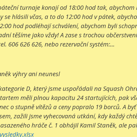
e páteční turnaje konají od 18:00 hod tak, abychom
 se hlásili včas, a to do 12:00 hod v pátek, abych
2:00 hod podléhají schválení, abychom byli schopni
í těšíme jako vždy! A zase s trochou občerstvení. 
tel. 606 626 626, nebo rezervační systém:...
aněk výhry ani neunesl
kategorie D, který jsme uspořádali na Squash Ohrad
startem měli plnou kapacitu 24 startujících, pak v
c o stupně vítězů a ceny popralo 19 borců. A byť bo
sem, zažili jsme vyhecovaná utkání, kdy každý cht
nasazeného hráče č. 1 obhájil Kamil Staněk, ale pak 
ysledky.xlsx