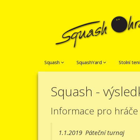
Přeskočit na obsah
Squash
SquashYard
Stolní ten
Squash - výsled
Informace pro hráče
1.1.2019
Páteční turnaj