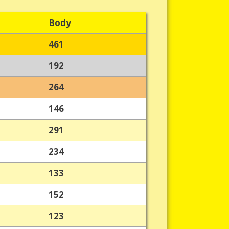
Body
461
192
264
146
291
234
133
152
123