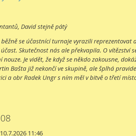
entantů, David stejně pátý
 běžně se účastnící turnaje vyrazili reprezentovat
 účast. Skutečnost nás ale překvapila. O vítězství s
 nouze. Je vidět, že když se někdo zakousne, dokáž
in Bašta již nekončí ve skupině, ale šplhá pravide
ci a obr Radek Ungr s ním měl v bitvě o třetí místo
008
 10.7.2026 11:46