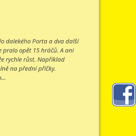
 do dalekého Porta a dva další
e pralo opět 15 hráčů. A ani
e rychle růst. Například
lně na přední příčky.
...