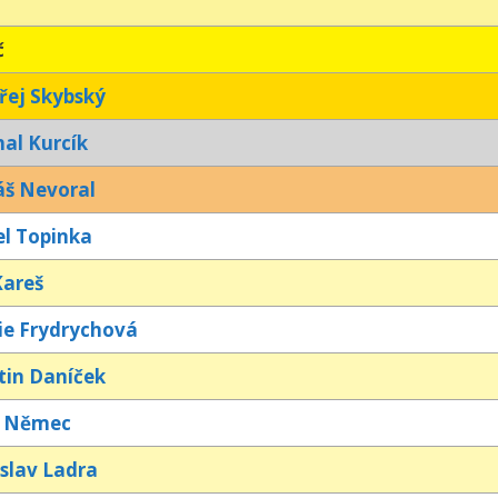
č
řej Skybský
al Kurcík
áš Nevoral
l Topinka
Kareš
ie Frydrychová
tin Daníček
r Němec
slav Ladra