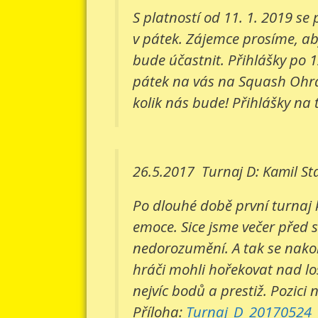
S platností od 11. 1. 2019 s
v pátek. Zájemce prosíme, aby
bude účastnit. Přihlášky po 1
pátek na vás na Squash Ohradn
kolik nás bude! Přihlášky na 
26.5.2017
Turnaj D: Kamil St
Po dlouhé době první turnaj 
emoce. Sice jsme večer před 
nedorozumění. A tak se nakone
hráči mohli hořekovat nad lo
nejvíc bodů a prestiž. Pozici 
Příloha:
Turnaj_D_20170524_v