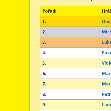
Pořadí
Hrá
1.
Ond
2.
Mich
3.
Luk
4.
Pave
5.
Vít 
6.
Mar
7.
Mar
8.
Pet
9.
Ladi