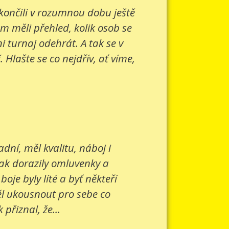
 končili v rozumnou dobu ještě
om měli přehled, kolik osob se
 turnaj odehrát. A tak se v
Hlašte se co nejdřív, ať víme,
ní, měl kvalitu, náboj i
šak dorazily omluvenky a
je byly líté a byť někteří
ěl ukousnout pro sebe co
přiznal, že...