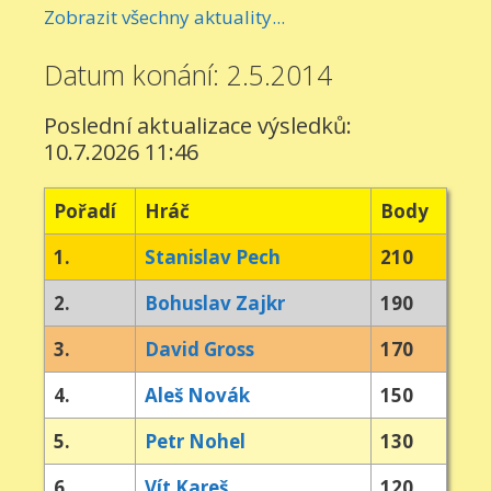
Zobrazit všechny aktuality...
Datum konání: 2.5.2014
Poslední aktualizace výsledků:
10.7.2026 11:46
Pořadí
Hráč
Body
1.
Stanislav Pech
210
2.
Bohuslav Zajkr
190
3.
David Gross
170
4.
Aleš Novák
150
5.
Petr Nohel
130
6.
Vít Kareš
120