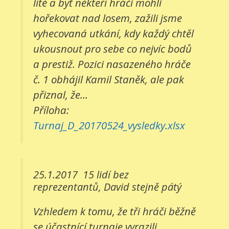
líté a byť někteří hráči mohli
hořekovat nad losem, zažili jsme
vyhecovaná utkání, kdy každý chtěl
ukousnout pro sebe co nejvíc bodů
a prestiž. Pozici nasazeného hráče
č. 1 obhájil Kamil Staněk, ale pak
přiznal, že...
Příloha:
Turnaj_D_20170524_vysledky.xlsx
25.1.2017
15 lidí bez
reprezentantů, David stejně pátý
Vzhledem k tomu, že tři hráči běžně
se účastnící turnaje vyrazili