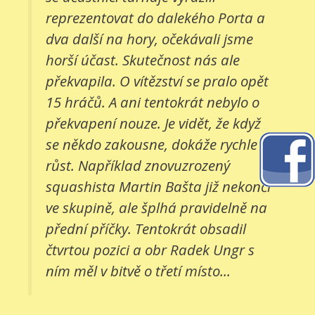
reprezentovat do dalekého Porta a
dva další na hory, očekávali jsme
horší účast. Skutečnost nás ale
překvapila. O vítězství se pralo opět
15 hráčů. A ani tentokrát nebylo o
překvapení nouze. Je vidět, že když
se někdo zakousne, dokáže rychle
růst. Například znovuzrozený
squashista Martin Bašta již nekončí
ve skupině, ale šplhá pravidelně na
přední příčky. Tentokrát obsadil
čtvrtou pozici a obr Radek Ungr s
ním měl v bitvě o třetí místo...