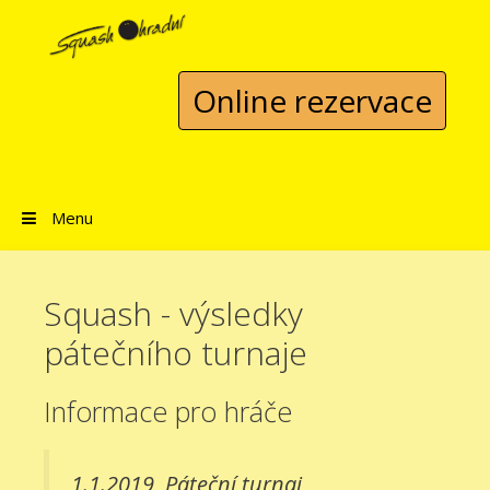
Přeskočit na obsah
Online rezervace
Menu
Squash - výsledky
pátečního turnaje
Informace pro hráče
1.1.2019
Páteční turnaj