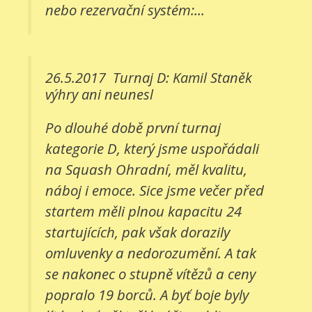
nebo rezervační systém:...
26.5.2017
Turnaj D: Kamil Staněk
výhry ani neunesl
Po dlouhé době první turnaj
kategorie D, který jsme uspořádali
na Squash Ohradní, měl kvalitu,
náboj i emoce. Sice jsme večer před
startem měli plnou kapacitu 24
startujících, pak však dorazily
omluvenky a nedorozumění. A tak
se nakonec o stupně vítězů a ceny
popralo 19 borců. A byť boje byly