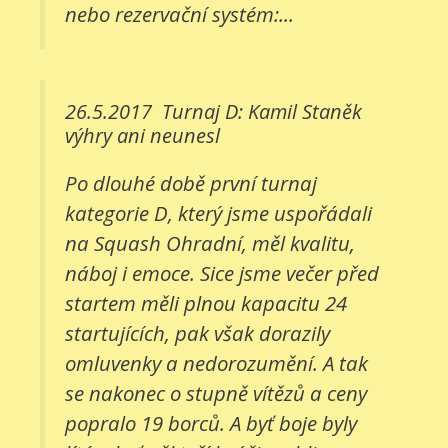
nebo rezervační systém:...
26.5.2017
Turnaj D: Kamil Staněk
výhry ani neunesl
Po dlouhé době první turnaj
kategorie D, který jsme uspořádali
na Squash Ohradní, měl kvalitu,
náboj i emoce. Sice jsme večer před
startem měli plnou kapacitu 24
startujících, pak však dorazily
omluvenky a nedorozumění. A tak
se nakonec o stupně vítězů a ceny
popralo 19 borců. A byť boje byly