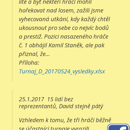
líté a byť někteří hráči mohli
hořekovat nad losem, zažili jsme
vyhecovaná utkání, kdy každý chtěl
ukousnout pro sebe co nejvíc bodů
a prestiž. Pozici nasazeného hráče
č. 1 obhájil Kamil Staněk, ale pak
přiznal, že...
Příloha:
Turnaj_D_20170524_vysledky.xlsx
25.1.2017
15 lidí bez
reprezentantů, David stejně pátý
Vzhledem k tomu, že tři hráči běžně
se účastnící turnaje vyrazili