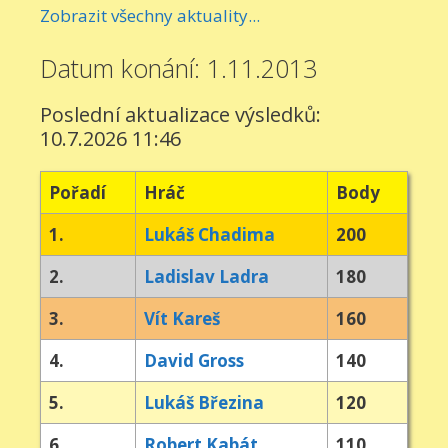
Zobrazit všechny aktuality...
Datum konání: 1.11.2013
Poslední aktualizace výsledků:
10.7.2026 11:46
Pořadí
Hráč
Body
1.
Lukáš Chadima
200
2.
Ladislav Ladra
180
3.
Vít Kareš
160
4.
David Gross
140
5.
Lukáš Březina
120
6.
Robert Kabát
110