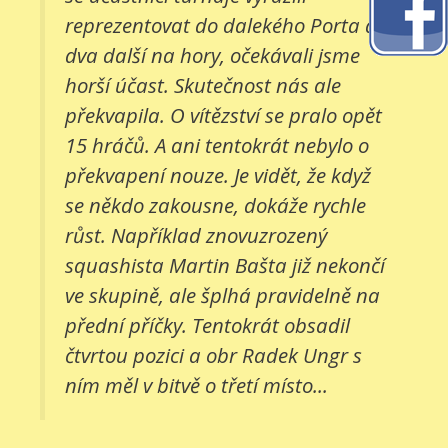
reprezentovat do dalekého Porta a
dva další na hory, očekávali jsme
horší účast. Skutečnost nás ale
překvapila. O vítězství se pralo opět
15 hráčů. A ani tentokrát nebylo o
překvapení nouze. Je vidět, že když
se někdo zakousne, dokáže rychle
růst. Například znovuzrozený
squashista Martin Bašta již nekončí
ve skupině, ale šplhá pravidelně na
přední příčky. Tentokrát obsadil
čtvrtou pozici a obr Radek Ungr s
ním měl v bitvě o třetí místo...