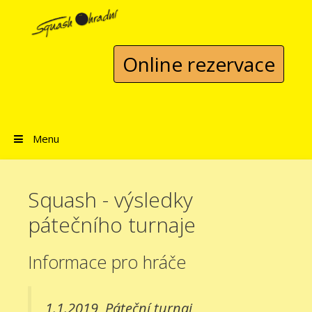
Přeskočit na obsah
Online rezervace
Menu
Squash - výsledky
pátečního turnaje
Informace pro hráče
1.1.2019
Páteční turnaj