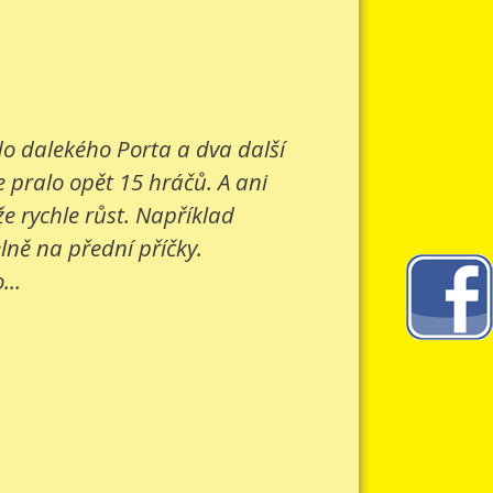
 do dalekého Porta a dva další
e pralo opět 15 hráčů. A ani
e rychle růst. Například
lně na přední příčky.
...