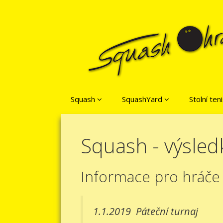
Přeskočit na obsah
Squash
SquashYard
Stolní ten
Squash - výsled
Informace pro hráče
1.1.2019
Páteční turnaj