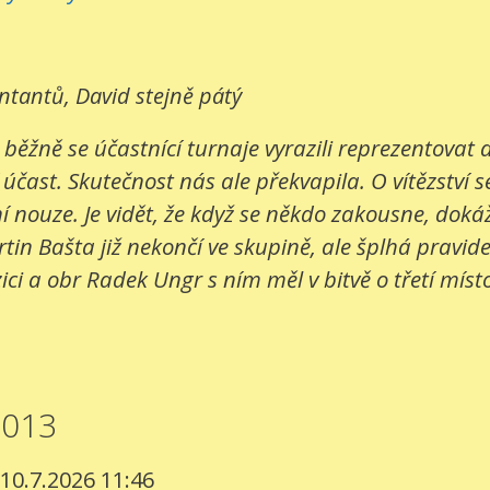
entantů, David stejně pátý
 běžně se účastnící turnaje vyrazili reprezentovat
 účast. Skutečnost nás ale překvapila. O vítězství s
 nouze. Je vidět, že když se někdo zakousne, dokáž
in Bašta již nekončí ve skupině, ale šplhá pravide
ci a obr Radek Ungr s ním měl v bitvě o třetí místo
2013
 10.7.2026 11:46