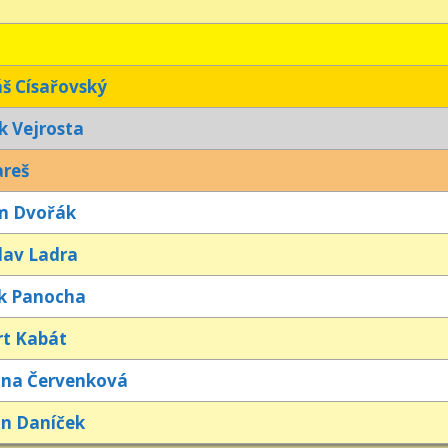
š Císařovský
 Vejrosta
areš
m Dvořák
lav Ladra
k Panocha
rt Kabát
ina Červenková
in Daníček