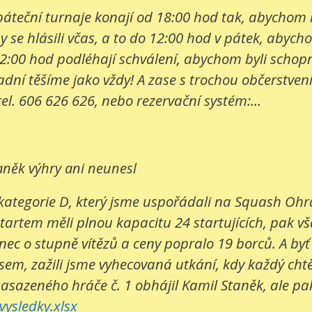
e páteční turnaje konají od 18:00 hod tak, abychom
 se hlásili včas, a to do 12:00 hod v pátek, abych
2:00 hod podléhají schválení, abychom byli schopni
í těšíme jako vždy! A zase s trochou občerstvení. 
tel. 606 626 626, nebo rezervační systém:...
aněk výhry ani neunesl
kategorie D, který jsme uspořádali na Squash Ohrad
startem měli plnou kapacitu 24 startujících, pak v
c o stupně vítězů a ceny popralo 19 borců. A byť bo
sem, zažili jsme vyhecovaná utkání, kdy každý cht
nasazeného hráče č. 1 obhájil Kamil Staněk, ale pak 
ysledky.xlsx