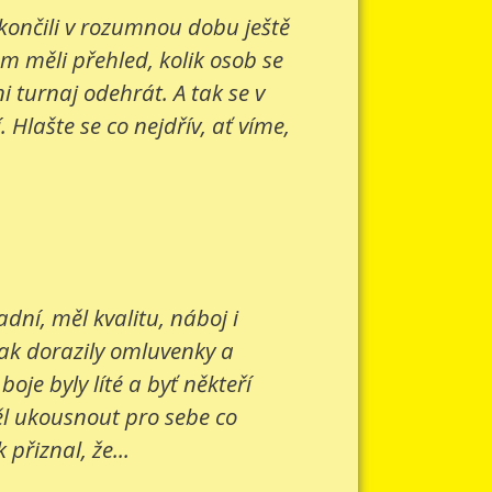
 končili v rozumnou dobu ještě
om měli přehled, kolik osob se
 turnaj odehrát. A tak se v
Hlašte se co nejdřív, ať víme,
ní, měl kvalitu, náboj i
šak dorazily omluvenky a
je byly líté a byť někteří
ěl ukousnout pro sebe co
přiznal, že...