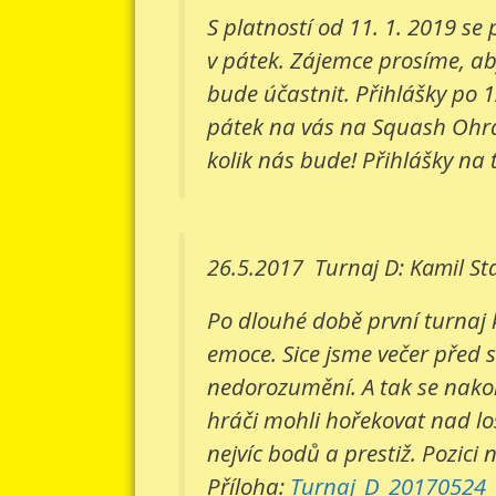
S platností od 11. 1. 2019 s
v pátek. Zájemce prosíme, aby
bude účastnit. Přihlášky po 1
pátek na vás na Squash Ohradn
kolik nás bude! Přihlášky na 
26.5.2017
Turnaj D: Kamil St
Po dlouhé době první turnaj 
emoce. Sice jsme večer před 
nedorozumění. A tak se nakone
hráči mohli hořekovat nad lo
nejvíc bodů a prestiž. Pozici 
Příloha:
Turnaj_D_20170524_v