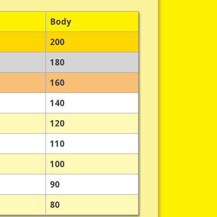
Body
200
180
160
140
120
110
100
90
80