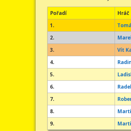
Pořadí
Hráč
1.
Tomá
2.
Marek
3.
Vít K
4.
Radi
5.
Ladis
6.
Rade
7.
Robe
8.
Mart
9.
Mart