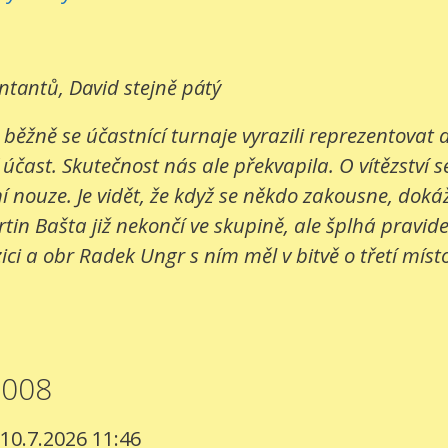
entantů, David stejně pátý
 běžně se účastnící turnaje vyrazili reprezentovat
 účast. Skutečnost nás ale překvapila. O vítězství s
 nouze. Je vidět, že když se někdo zakousne, dokáž
in Bašta již nekončí ve skupině, ale šplhá pravide
ci a obr Radek Ungr s ním měl v bitvě o třetí místo
2008
 10.7.2026 11:46