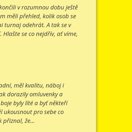
 končili v rozumnou dobu ještě
om měli přehled, kolik osob se
 turnaj odehrát. A tak se v
Hlašte se co nejdřív, ať víme,
ní, měl kvalitu, náboj i
šak dorazily omluvenky a
je byly líté a byť někteří
ěl ukousnout pro sebe co
přiznal, že...