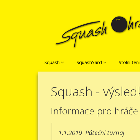
Přeskočit na obsah
Squash
SquashYard
Stolní ten
Squash - výsled
Informace pro hráče
1.1.2019
Páteční turnaj