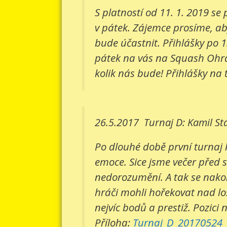
S platností od 11. 1. 2019 s
v pátek. Zájemce prosíme, aby
bude účastnit. Přihlášky po 1
pátek na vás na Squash Ohradn
kolik nás bude! Přihlášky na 
26.5.2017
Turnaj D: Kamil St
Po dlouhé době první turnaj 
emoce. Sice jsme večer před 
nedorozumění. A tak se nakone
hráči mohli hořekovat nad lo
nejvíc bodů a prestiž. Pozici 
Příloha:
Turnaj_D_20170524_v