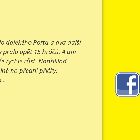
 do dalekého Porta a dva další
e pralo opět 15 hráčů. A ani
e rychle růst. Například
lně na přední příčky.
...