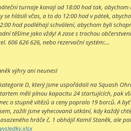
e páteční turnaje konají od 18:00 hod tak, abychom
 se hlásili včas, a to do 12:00 hod v pátek, abych
2:00 hod podléhají schválení, abychom byli schopni
í těšíme jako vždy! A zase s trochou občerstvení. 
tel. 606 626 626, nebo rezervační systém:...
aněk výhry ani neunesl
kategorie D, který jsme uspořádali na Squash Ohrad
startem měli plnou kapacitu 24 startujících, pak v
c o stupně vítězů a ceny popralo 19 borců. A byť bo
sem, zažili jsme vyhecovaná utkání, kdy každý cht
nasazeného hráče č. 1 obhájil Kamil Staněk, ale pak 
ysledky.xlsx