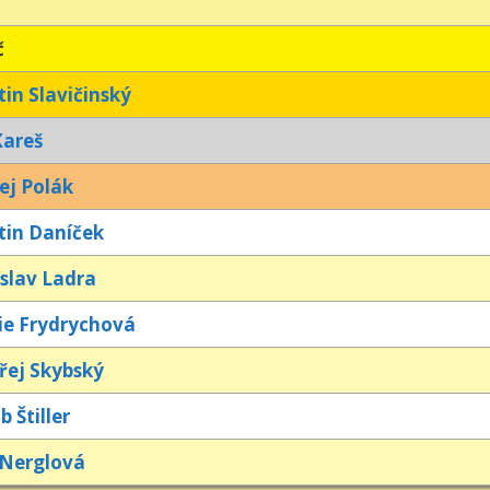
č
in Slavičinský
Kareš
ej Polák
tin Daníček
slav Ladra
ie Frydrychová
řej Skybský
b Štiller
 Nerglová