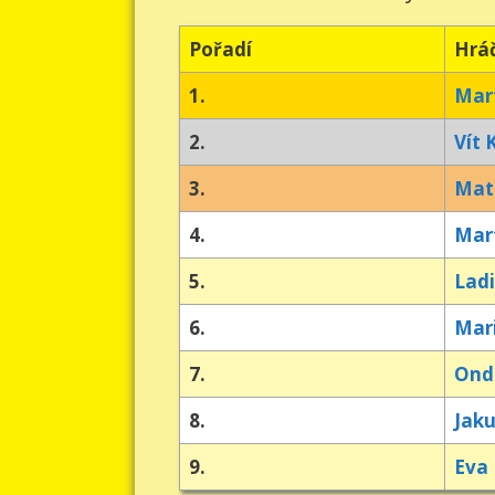
Pořadí
Hrá
1.
Mart
2.
Vít 
3.
Mat
4.
Mar
5.
Ladi
6.
Mar
7.
Ond
8.
Jaku
9.
Eva