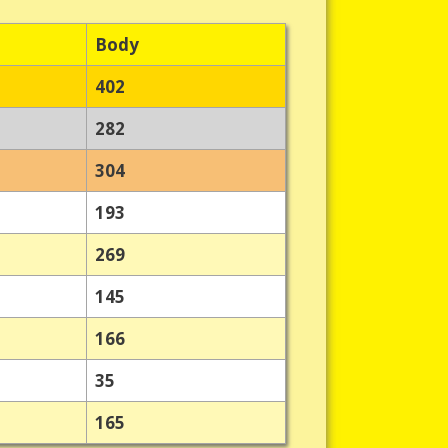
Body
402
282
304
193
269
145
166
35
165