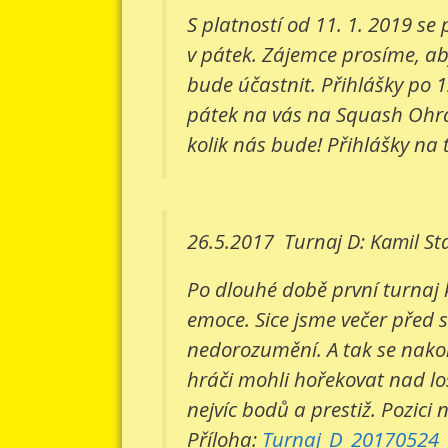
S platností od 11. 1. 2019 s
v pátek. Zájemce prosíme, aby
bude účastnit. Přihlášky po 1
pátek na vás na Squash Ohradn
kolik nás bude! Přihlášky na 
26.5.2017
Turnaj D: Kamil St
Po dlouhé době první turnaj 
emoce. Sice jsme večer před 
nedorozumění. A tak se nakone
hráči mohli hořekovat nad lo
nejvíc bodů a prestiž. Pozici 
Příloha:
Turnaj_D_20170524_v