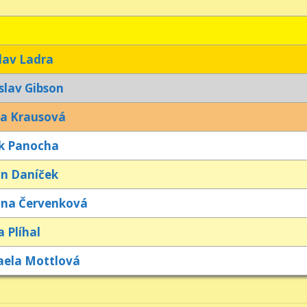
lav Ladra
slav Gibson
za Krausová
k Panocha
in Daníček
ina Červenková
 Plíhal
aela Mottlová