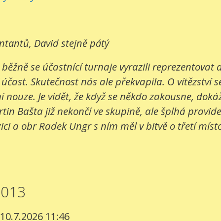
entantů, David stejně pátý
 běžně se účastnící turnaje vyrazili reprezentovat
 účast. Skutečnost nás ale překvapila. O vítězství s
 nouze. Je vidět, že když se někdo zakousne, dokáž
in Bašta již nekončí ve skupině, ale šplhá pravide
ci a obr Radek Ungr s ním měl v bitvě o třetí místo
2013
 10.7.2026 11:46