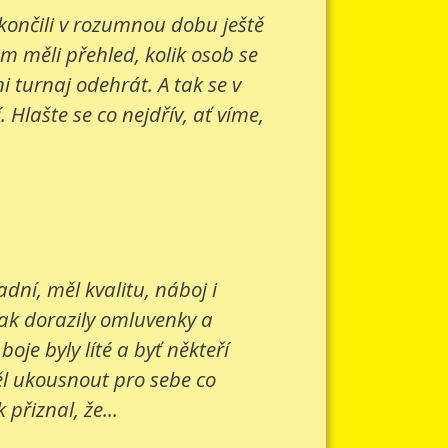
 končili v rozumnou dobu ještě
om měli přehled, kolik osob se
 turnaj odehrát. A tak se v
Hlašte se co nejdřív, ať víme,
ní, měl kvalitu, náboj i
šak dorazily omluvenky a
je byly líté a byť někteří
ěl ukousnout pro sebe co
přiznal, že...