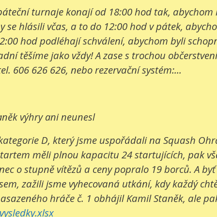
e páteční turnaje konají od 18:00 hod tak, abychom
 se hlásili včas, a to do 12:00 hod v pátek, abych
2:00 hod podléhají schválení, abychom byli schopni
í těšíme jako vždy! A zase s trochou občerstvení. 
tel. 606 626 626, nebo rezervační systém:...
aněk výhry ani neunesl
kategorie D, který jsme uspořádali na Squash Ohrad
startem měli plnou kapacitu 24 startujících, pak v
c o stupně vítězů a ceny popralo 19 borců. A byť bo
sem, zažili jsme vyhecovaná utkání, kdy každý cht
nasazeného hráče č. 1 obhájil Kamil Staněk, ale pak 
ysledky.xlsx