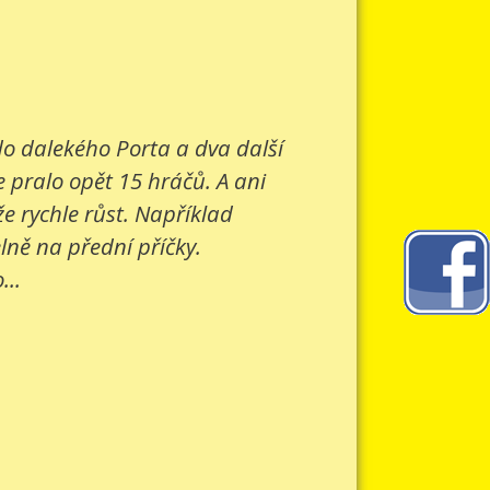
 do dalekého Porta a dva další
e pralo opět 15 hráčů. A ani
e rychle růst. Například
lně na přední příčky.
...