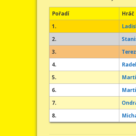
Pořadí
Hráč
1.
Ladis
2.
Stani
3.
Tere
4.
Rade
5.
Mart
6.
Mart
7.
Ondra
8.
Mich