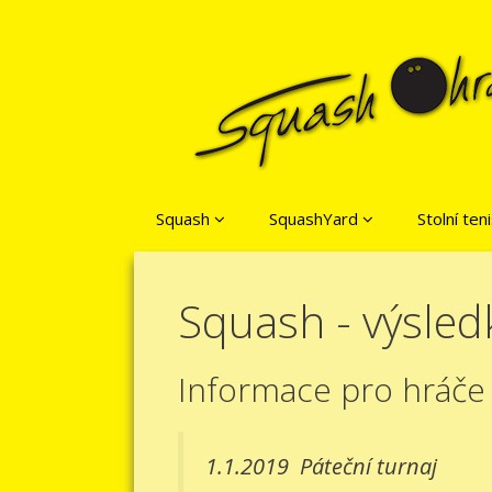
Přeskočit na obsah
Squash
SquashYard
Stolní ten
Squash - výsled
Informace pro hráče
1.1.2019
Páteční turnaj