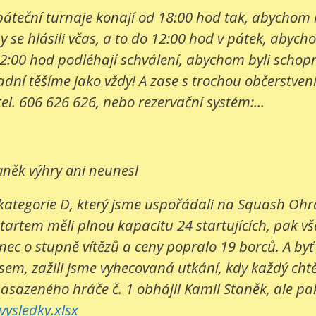
e páteční turnaje konají od 18:00 hod tak, abychom
 se hlásili včas, a to do 12:00 hod v pátek, abych
2:00 hod podléhají schválení, abychom byli schopni
í těšíme jako vždy! A zase s trochou občerstvení. 
tel. 606 626 626, nebo rezervační systém:...
aněk výhry ani neunesl
kategorie D, který jsme uspořádali na Squash Ohrad
startem měli plnou kapacitu 24 startujících, pak v
c o stupně vítězů a ceny popralo 19 borců. A byť bo
sem, zažili jsme vyhecovaná utkání, kdy každý cht
nasazeného hráče č. 1 obhájil Kamil Staněk, ale pak 
ysledky.xlsx