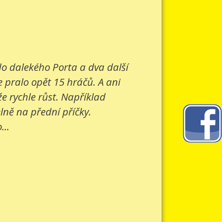
 do dalekého Porta a dva další
e pralo opět 15 hráčů. A ani
e rychle růst. Například
lně na přední příčky.
...