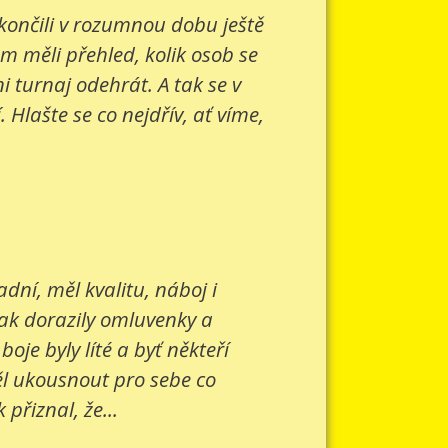
 končili v rozumnou dobu ještě
om měli přehled, kolik osob se
 turnaj odehrát. A tak se v
Hlašte se co nejdřív, ať víme,
ní, měl kvalitu, náboj i
šak dorazily omluvenky a
je byly líté a byť někteří
ěl ukousnout pro sebe co
přiznal, že...