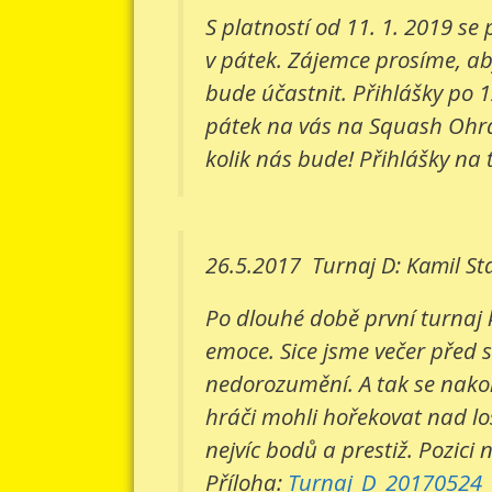
S platností od 11. 1. 2019 s
v pátek. Zájemce prosíme, aby
bude účastnit. Přihlášky po 1
pátek na vás na Squash Ohradn
kolik nás bude! Přihlášky na 
26.5.2017
Turnaj D: Kamil St
Po dlouhé době první turnaj 
emoce. Sice jsme večer před 
nedorozumění. A tak se nakone
hráči mohli hořekovat nad lo
nejvíc bodů a prestiž. Pozici 
Příloha:
Turnaj_D_20170524_v