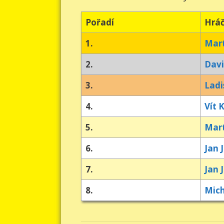
Pořadí
Hrá
1.
Mart
2.
Dav
3.
Ladi
4.
Vít 
5.
Mart
6.
Jan 
7.
Jan 
8.
Mich