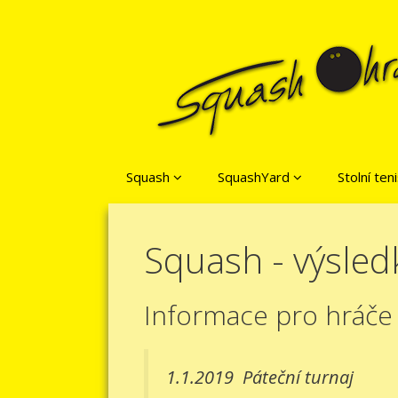
Přeskočit na obsah
Squash
SquashYard
Stolní ten
Squash - výsled
Informace pro hráče
1.1.2019
Páteční turnaj