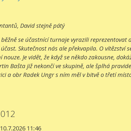
entantů, David stejně pátý
 běžně se účastnící turnaje vyrazili reprezentovat
 účast. Skutečnost nás ale překvapila. O vítězství s
 nouze. Je vidět, že když se někdo zakousne, dokáž
in Bašta již nekončí ve skupině, ale šplhá pravide
ci a obr Radek Ungr s ním měl v bitvě o třetí místo
2012
 10.7.2026 11:46