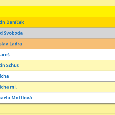
č
in Daníček
id Svoboda
slav Ladra
Kareš
in Schus
Jícha
Jícha ml.
aela Mottlová