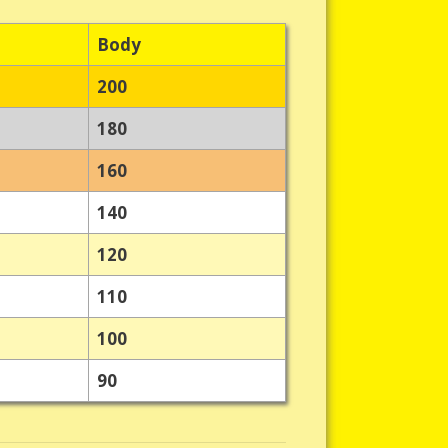
Body
200
180
160
140
120
110
100
90