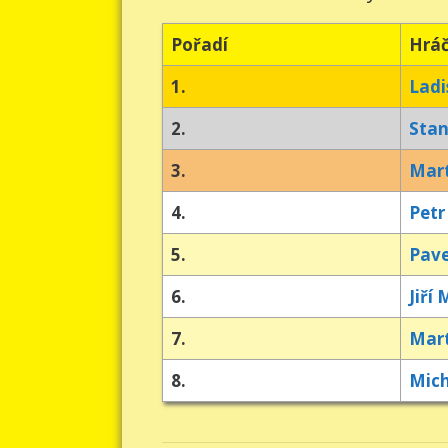
Pořadí
Hrá
1.
Ladi
2.
Stan
3.
Mart
4.
Petr
5.
Pave
6.
Jiří 
7.
Mart
8.
Mich