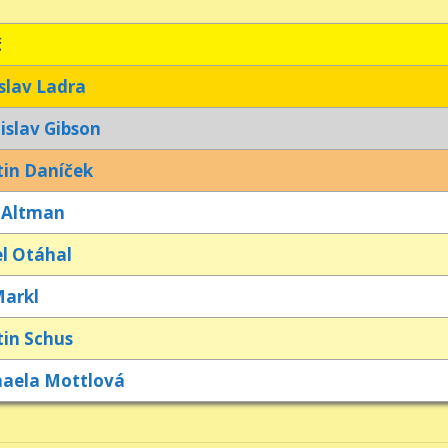
č
slav Ladra
islav Gibson
in Daníček
 Altman
l Otáhal
Markl
in Schus
aela Mottlová