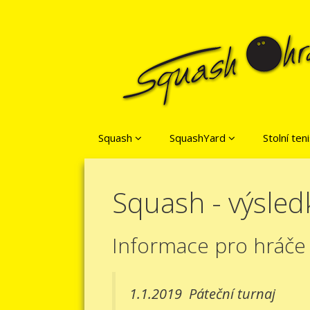
Přeskočit na obsah
Squash
SquashYard
Stolní ten
Squash - výsled
Informace pro hráče
1.1.2019
Páteční turnaj