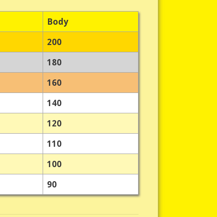
Body
200
180
160
140
120
110
100
90