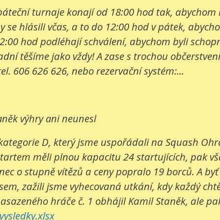
e páteční turnaje konají od 18:00 hod tak, abychom
 se hlásili včas, a to do 12:00 hod v pátek, abych
2:00 hod podléhají schválení, abychom byli schopni
í těšíme jako vždy! A zase s trochou občerstvení. 
tel. 606 626 626, nebo rezervační systém:...
aněk výhry ani neunesl
kategorie D, který jsme uspořádali na Squash Ohrad
startem měli plnou kapacitu 24 startujících, pak v
c o stupně vítězů a ceny popralo 19 borců. A byť bo
sem, zažili jsme vyhecovaná utkání, kdy každý cht
nasazeného hráče č. 1 obhájil Kamil Staněk, ale pak 
ysledky.xlsx