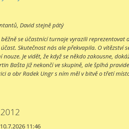
entantů, David stejně pátý
 běžně se účastnící turnaje vyrazili reprezentovat
 účast. Skutečnost nás ale překvapila. O vítězství s
 nouze. Je vidět, že když se někdo zakousne, dokáž
in Bašta již nekončí ve skupině, ale šplhá pravide
ci a obr Radek Ungr s ním měl v bitvě o třetí místo
.2012
 10.7.2026 11:46