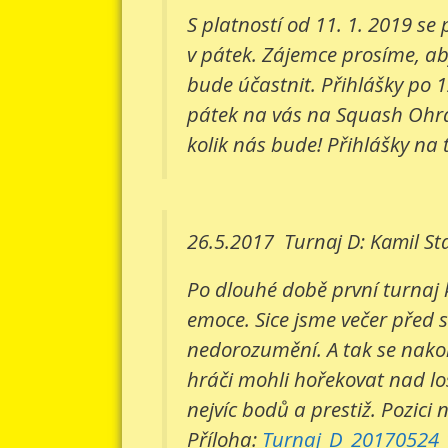
S platností od 11. 1. 2019 s
v pátek. Zájemce prosíme, aby
bude účastnit. Přihlášky po 1
pátek na vás na Squash Ohradn
kolik nás bude! Přihlášky na 
26.5.2017
Turnaj D: Kamil St
Po dlouhé době první turnaj 
emoce. Sice jsme večer před 
nedorozumění. A tak se nakone
hráči mohli hořekovat nad lo
nejvíc bodů a prestiž. Pozici 
Příloha:
Turnaj_D_20170524_v