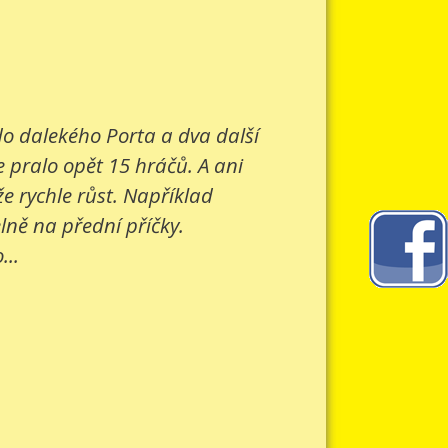
 do dalekého Porta a dva další
e pralo opět 15 hráčů. A ani
e rychle růst. Například
lně na přední příčky.
...