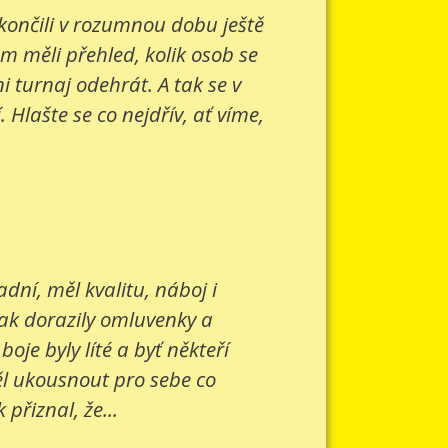
 končili v rozumnou dobu ještě
om měli přehled, kolik osob se
 turnaj odehrát. A tak se v
Hlašte se co nejdřív, ať víme,
ní, měl kvalitu, náboj i
šak dorazily omluvenky a
je byly líté a byť někteří
ěl ukousnout pro sebe co
přiznal, že...