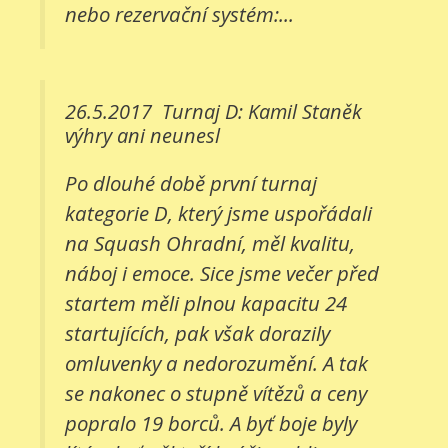
nebo rezervační systém:...
26.5.2017
Turnaj D: Kamil Staněk
výhry ani neunesl
Po dlouhé době první turnaj
kategorie D, který jsme uspořádali
na Squash Ohradní, měl kvalitu,
náboj i emoce. Sice jsme večer před
startem měli plnou kapacitu 24
startujících, pak však dorazily
omluvenky a nedorozumění. A tak
se nakonec o stupně vítězů a ceny
popralo 19 borců. A byť boje byly