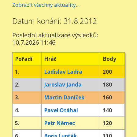
Zobrazit všechny aktuality...
Datum konání: 31.8.2012
Poslední aktualizace výsledků:
10.7.2026 11:46
Pořadí
Hráč
Body
1.
Ladislav Ladra
200
2.
Jaroslav Janda
180
3.
Martin Daníček
160
4.
Pavel Otáhal
140
5.
Petr Němec
120
6.
Boris Lupták
110