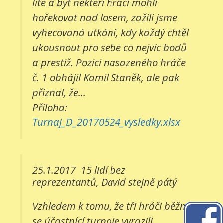
líté a byť někteří hráči mohli
hořekovat nad losem, zažili jsme
vyhecovaná utkání, kdy každý chtěl
ukousnout pro sebe co nejvíc bodů
a prestiž. Pozici nasazeného hráče
č. 1 obhájil Kamil Staněk, ale pak
přiznal, že...
Příloha:
Turnaj_D_20170524_vysledky.xlsx
25.1.2017
15 lidí bez
reprezentantů, David stejně pátý
Vzhledem k tomu, že tři hráči běžně
se účastnící turnaje vyrazili