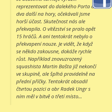
reprezentovat do dalekého Porta a
dva další na hory, očekávali jsme
horší účast. Skutečnost nás ale
překvapila. O vítězství se pralo opět
15 hráčů. A ani tentokrát nebylo o
překvapení nouze. Je vidět, že když
se někdo zakousne, dokáže rychle
růst. Například znovuzrozený
squashista Martin Bašta již nekončí
ve skupině, ale šplhá pravidelně na
přední příčky. Tentokrát obsadil
čtvrtou pozici a obr Radek Ungr s
ním měl v bitvě o třetí místo...