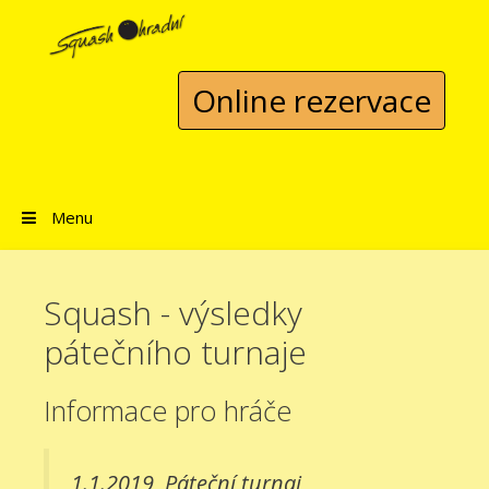
Přeskočit na obsah
Online rezervace
Menu
Squash - výsledky
pátečního turnaje
Informace pro hráče
1.1.2019
Páteční turnaj