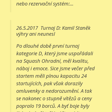
nebo rezervační systém:...
26.5.2017
Turnaj D: Kamil Staněk
výhry ani neunesl
Po dlouhé době první turnaj
kategorie D, který jsme uspořádali
na Squash Ohradní, měl kvalitu,
náboj i emoce. Sice jsme večer před
startem měli plnou kapacitu 24
startujících, pak však dorazily
omluvenky a nedorozumění. A tak
se nakonec o stupně vítězů a ceny
popralo 19 borců. A byť boje byly