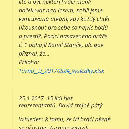
líté a byť někteří hráči mohli
hořekovat nad losem, zažili jsme
vyhecovaná utkání, kdy každý chtěl
ukousnout pro sebe co nejvíc bodů
a prestiž. Pozici nasazeného hráče
č. 1 obhájil Kamil Staněk, ale pak
přiznal, že...
Příloha:
Turnaj_D_20170524_vysledky.xlsx
25.1.2017
15 lidí bez
reprezentantů, David stejně pátý
Vzhledem k tomu, že tři hráči běžně
se účastnící turnaje vyrazili