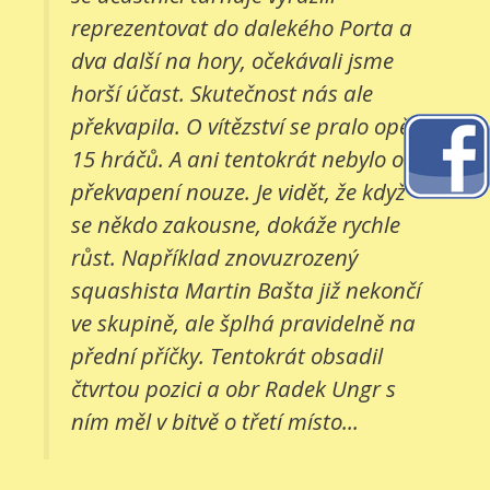
reprezentovat do dalekého Porta a
dva další na hory, očekávali jsme
horší účast. Skutečnost nás ale
překvapila. O vítězství se pralo opět
15 hráčů. A ani tentokrát nebylo o
překvapení nouze. Je vidět, že když
se někdo zakousne, dokáže rychle
růst. Například znovuzrozený
squashista Martin Bašta již nekončí
ve skupině, ale šplhá pravidelně na
přední příčky. Tentokrát obsadil
čtvrtou pozici a obr Radek Ungr s
ním měl v bitvě o třetí místo...