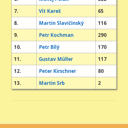
7.
Vít Kareš
65
8.
Martin Slavičinský
116
9.
Petr Kochman
290
10.
Petr Bílý
170
11.
Gustav Müller
117
12.
Peter Kirschner
80
13.
Martin Srb
2