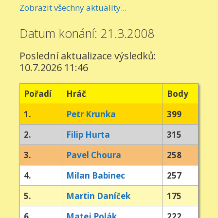
Zobrazit všechny aktuality...
Datum konání: 21.3.2008
Poslední aktualizace výsledků:
10.7.2026 11:46
Pořadí
Hráč
Body
1.
Petr Krunka
399
2.
Filip Hurta
315
3.
Pavel Choura
258
4.
Milan Babinec
257
5.
Martin Daníček
175
6.
Matej Polák
222