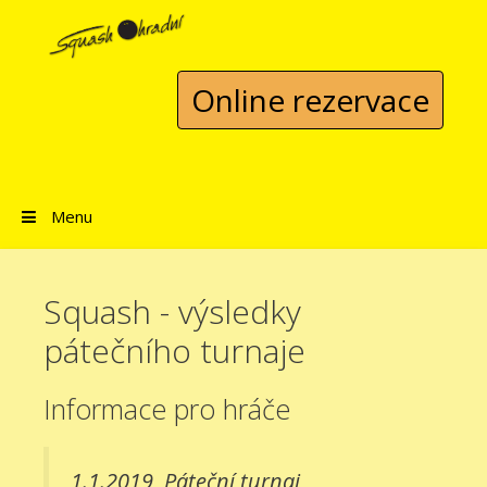
Přeskočit na obsah
Online rezervace
Menu
Squash - výsledky
pátečního turnaje
Informace pro hráče
1.1.2019
Páteční turnaj