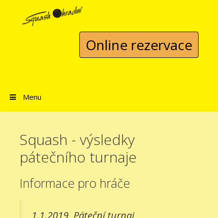
Přeskočit na obsah
Online rezervace
Menu
Squash - výsledky
pátečního turnaje
Informace pro hráče
1.1.2019
Páteční turnaj