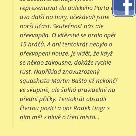
reprezentovat do dalekého Porta a
dva další na hory, očekávali jsme
horší účast. Skutečnost nás ale
překvapila. O vítězství se pralo opět
15 hráčů. A ani tentokrát nebylo o
překvapení nouze. Je vidět, že když
se někdo zakousne, dokáže rychle
růst. Například znovuzrozený
squashista Martin Bašta již nekončí
ve skupině, ale šplhá pravidelně na
přední příčky. Tentokrát obsadil
čtvrtou pozici a obr Radek Ungr s
ním měl v bitvě o třetí místo...