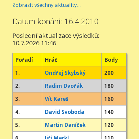
Zobrazit všechny aktuality...
Datum konání: 16.4.2010
Poslední aktualizace výsledků:
10.7.2026 11:46
Pořadí
Hráč
Body
1.
Ondřej Skybský
200
2.
Radim Dvořák
180
3.
Vít Kareš
160
4.
David Svoboda
140
5.
Martin Daníček
120
6.
Jiří Markl
110