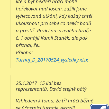
líté a byť někteří hráči mohli
hořekovat nad losem, zažili jsme
vyhecovaná utkání, kdy každý chtěl
ukousnout pro sebe co nejvíc bodů
a prestiž. Pozici nasazeného hráče
č. 1 obhájil Kamil Staněk, ale pak
přiznal, že...
Příloha:
Turnaj_D_20170524_vysledky.xlsx
25.1.2017
15 lidí bez
reprezentantů, David stejně pátý
Vzhledem k tomu, že tři hráči běžně
se účastnící turnaje vyrazili