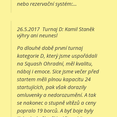
nebo rezervační systém:...
26.5.2017
Turnaj D: Kamil Staněk
výhry ani neunesl
Po dlouhé době první turnaj
kategorie D, který jsme uspořádali
na Squash Ohradní, měl kvalitu,
náboj i emoce. Sice jsme večer před
startem měli plnou kapacitu 24
startujících, pak však dorazily
omluvenky a nedorozumění. A tak
se nakonec o stupně vítězů a ceny
popralo 19 borců. A byť boje byly