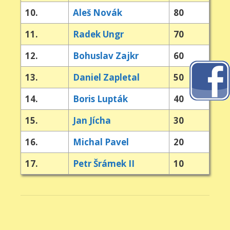
10.
Aleš Novák
80
11.
Radek Ungr
70
12.
Bohuslav Zajkr
60
13.
Daniel Zapletal
50
14.
Boris Lupták
40
15.
Jan Jícha
30
16.
Michal Pavel
20
17.
Petr Šrámek II
10