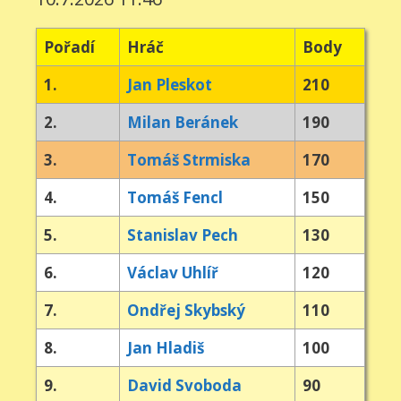
Pořadí
Hráč
Body
1.
Jan Pleskot
210
2.
Milan Beránek
190
3.
Tomáš Strmiska
170
4.
Tomáš Fencl
150
5.
Stanislav Pech
130
6.
Václav Uhlíř
120
7.
Ondřej Skybský
110
8.
Jan Hladiš
100
9.
David Svoboda
90